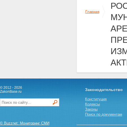
РО
Главная
МУ
АРЕ
ПРЕ
ИЗ
АК
© 2012 - 2026
Законодательство
ZakonBase.ru
Конституция
Кодексы
Законы
Поиск по документам
© Buzznet: Мониторинг СМИ