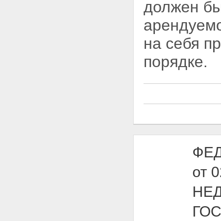
должен бы
арендуемо
на себя п
порядке.
ФЕД
от 
НЕ
ГО