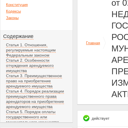
от 
Конституция
Кодексы
НЕ
Законы
ГО
РО
Содержание
Главная
Статья 1. Отношения,
МУ
регулируемые настоящим
Федеральным законом
АРЕ
Статья 2. Особенности
отчуждения арендуемого
ПРЕ
имущества
Статья 3. Преимущественное
ИЗ
право на приобретение
арендуемого имущества
Статья 4. Порядок реализации
АК
преимущественного права
арендаторов на приобретение
арендуемого имущества
Статья 5. Порядок оплаты
государственного или
действует
муниципального имущества,
приобретаемого его