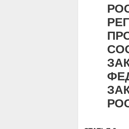
РО
РЕ
ПР
СО
ЗА
ФЕ
ЗА
РО