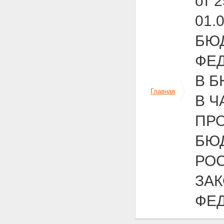
от 
01.
БЮ
ФЕ
В 
Главная
В 
ПРО
БЮ
РО
ЗА
ФЕ