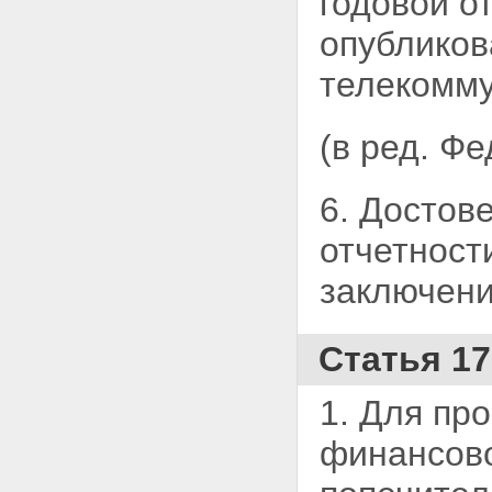
годовой о
опубликов
телекомму
(в ред. Ф
6. Достов
отчетност
заключени
Статья 17
1. Для пр
финансов