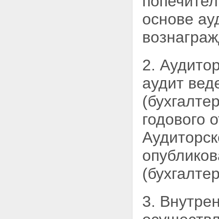
попечител
основе ау
вознаграж
2. Аудито
аудит вед
(бухгалте
годового 
Аудиторск
опубликов
(бухгалте
3. Внутре