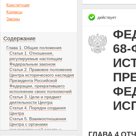
Конституция
Кодексы
действует
Законы
ФЕД
Содержание
68-
Глава 1. Общие положения
Статья 1. Отношения,
ИС
регулируемые настоящим
Федеральным законом
Статья 2. Правовое положение
ПР
Центра исторического наследия
Президента Российской
Федерации, прекратившего
ФЕ
исполнение своих полномочий
Статья 3. Цели и предмет
ИС
деятельности Центра
Статья 4. Порядок создания
Центра
Статья 5. Взаимоотношения
Центра с органами
государственной власти и
ГЛАВА 4 ОТ
органами местного