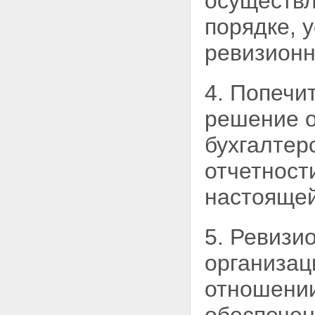
осуществл
порядке, 
ревизионн
4. Попечи
решение 
бухгалтер
отчетност
настоящей
5. Ревизи
организа
отношении