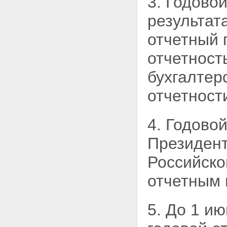
3. Годовой
положения
результат
Статья 18. Внесение изменений
в часть первую Гражданского
отчетный 
кодекса Российской Федерации
Статья 19. Внесение изменения
отчетност
в Федеральный закон "О
некоммерческих организациях"
бухгалтер
Статья 20. Внесение изменения
в Земельный кодекс Российской
Федерации
отчетност
Статья 21. Внесение изменения
в Федеральный закон "О
приватизации государственного
4. Годово
и муниципального имущества"
Статья 22. Внесение изменений
Президент
в Федеральный закон "Об
архивном деле в Российской
Российско
Федерации"
Статья 23. Вступление в силу
отчетным 
настоящего Федерального
закона
5. До 1 и