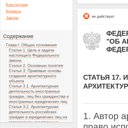
Конституция
Кодексы
не действует
Законы
ФЕДЕР
Содержание
"ОБ 
Глава I. Общие положения
ФЕДЕ
Статья 1. Цель и задачи
настоящего Федерального
закона
Статья 2. Основные понятия
Статья 3. Правовые основы
создания архитектурного
СТАТЬЯ 17.
объекта
АРХИТЕКТУ
Статья 3.1. Архитектурная
деятельность иностранных
граждан, лиц без гражданства и
иностранных юридических лиц
Статья 3.2. Архитектурная
деятельность российских
1. Автор 
граждан и юридических лиц на
территориях иностранных
право исп
государств