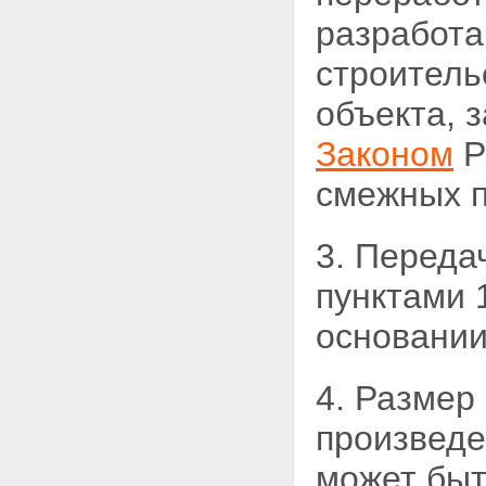
Статья 18. Личные
разработа
неимущественные права
автора произведения
строитель
архитектуры
Статья 19. Авторское право на
объекта, 
произведения архитектуры,
созданные в порядке
Законом
Р
выполнения служебных
обязанностей или служебного
смежных п
задания
Глава V. Порядок изменений
архитектурного проекта и
3. Переда
архитектурного объекта
Статья 20. Изменения
пунктами 
архитектурного проекта
Статья 21. Изменения
основании
архитектурного объекта
Глава VI. Компетенция органов
архитектуры и
4. Размер
градостроительства и
профессионально-творческих
произведе
организаций (объединений)
архитекторов
Статья 22. Компетенция
может бы