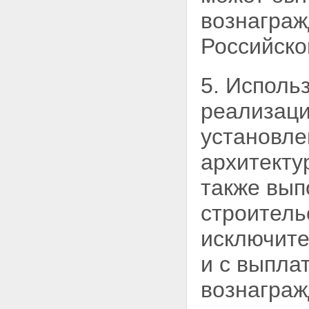
органов архитектуры и
градостроительства в области
вознаграж
архитектуры
Статья 23. Профессионально-
Российско
творческие организации
(объединения) архитекторов
Глава VII. Ответственность за
5. Исполь
нарушение настоящего
Федерального закона
реализаци
Статья 24. Административная
ответственность
установле
Статья 25. Имущественная
ответственность
архитекту
Глава VIII. Заключительные
положения
также вып
Статья 26. Вступление
настоящего Федерального
строитель
закона в силу
Статья 27. Приведение
исключите
нормативных правовых актов в
соответствие с настоящим
и с
выплат
Федеральным законом
вознаграж