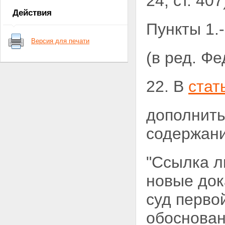
24, ст. 4
Действия
Пункты 1.-
Версия для печати
(в ред. Ф
22. В
стат
дополнить
содержани
"Ссылка л
новые док
суд перво
обоснован