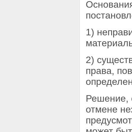
Основания
постановл
1) неправ
материаль
2) сущест
права, по
определе
Решение, 
отмене не
предусмот
может быт