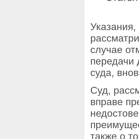
Указания,
рассматри
случае от
передачи 
суда, вно
Суд, расс
вправе пр
недостове
преимущес
также о т