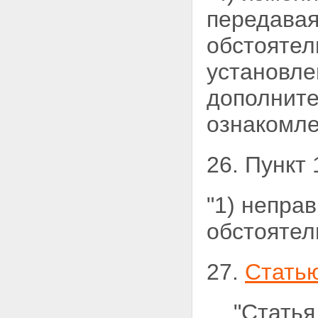
передава
обстоятел
установле
дополните
ознакомле
26. Пункт
"1) непра
обстоятель
27.
Стать
"Статья