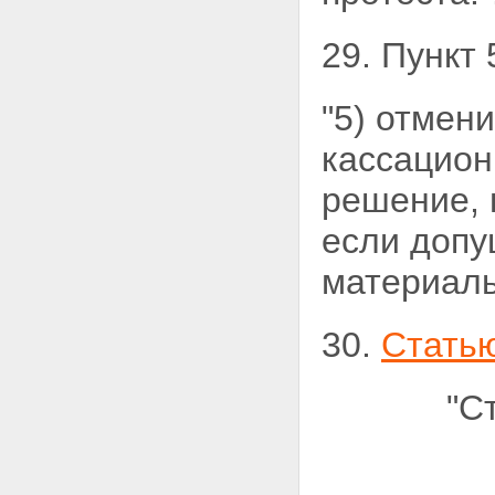
29. Пункт
"5) отмен
кассацион
решение, 
если допу
материаль
30.
Стать
"С