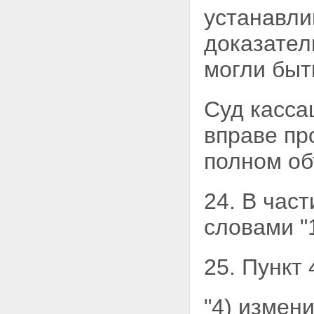
устанавли
доказатель
могли быт
Суд касса
вправе
пр
полном об
24. В час
словами "1
25. Пункт
"4) измен