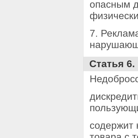
опасным д
физически
7. Реклам
нарушаю
Статья 6
Недобросо
дискредит
пользующ
содержит 
товара с
т