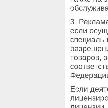
обслужива
3. Реклам
если осущ
специальн
разрешени
товаров, 
соответст
Федерации
Если деят
лицензир
лицензии,