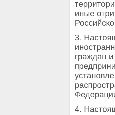
ненадлежащую рекламу
территори
Статья 29. Контрреклама
Статья 30. Ответственность
иные отри
рекламодателя,
рекламопроизводителя и
Российско
рекламораспространителя
Статья 31. Ответственность за
нарушение законодательства
3. Настоя
Российской Федерации о
рекламе
иностран
Глава VI. Заключительные
положения
граждан и
Статья 32. Международные
договоры Российской
предприни
Федерации в области рекламы
Статья 33. О введении в
установле
действие настоящего
Федерального закона
распростр
Федераци
4. Настоя