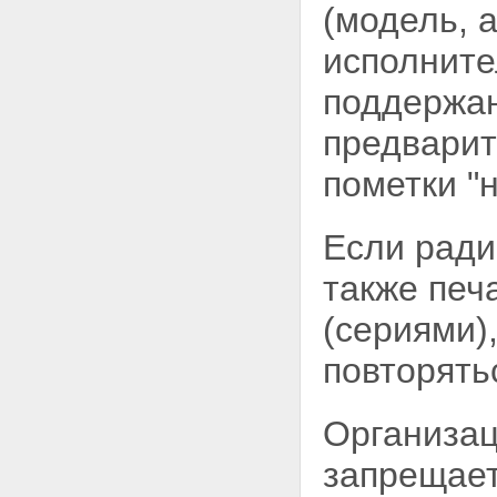
(модель, а
исполните
поддержан
предварит
пометки "
Если радио
также печ
(сериями)
повторять
Организац
запрещает