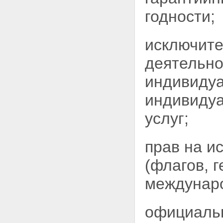
годности;
исключите
деятельно
индивидуа
индивидуа
услуг;
прав на и
(флагов, г
междунаро
официальн