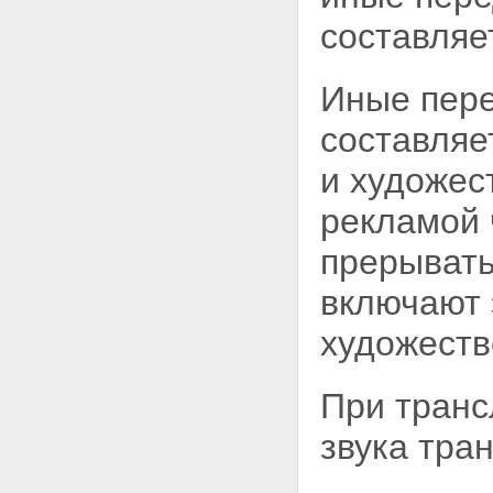
составляе
Иные пере
составляе
и художес
рекламой 
прерывать
включают 
художест
При транс
звука тра