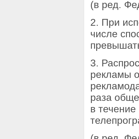
(в ред. Ф
2. При ис
числе сп
превышать
3. Распро
рекламы о
рекламода
раза обще
в течение
телепрогр
(в ред. Ф