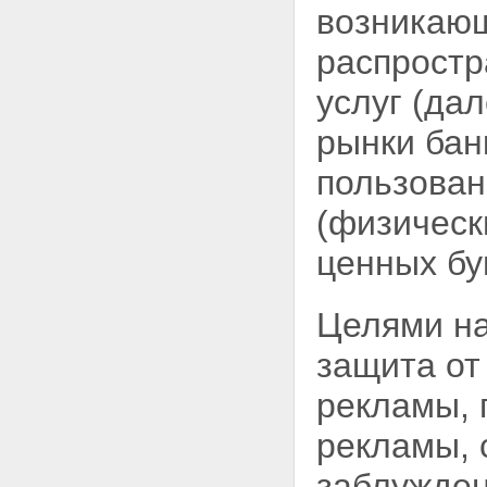
возникающ
рекламы финансовых,
страховых, инвестиционных
распрост
услуг и ценных бумаг
Статья 18. Социальная
услуг (да
реклама
Статья 19. Спонсорство
рынки бан
Статья 20. Защита
несовершеннолетних при
пользова
производстве, размещении и
распространении рекламы
(физическ
Глава III. Права и обязанности
рекламодателей,
ценных бу
рекламопроизводителей и
рекламораспространителей
Статья 21. Сроки хранения
материалов, содержащих
Целями на
рекламу
Статья 22. Предоставление
защита от
рекламной информации для
производства и
рекламы, 
распространения рекламы
Статья 23. Обязанность
рекламы, 
рекламопроизводителя
информировать рекламодателя
заблужден