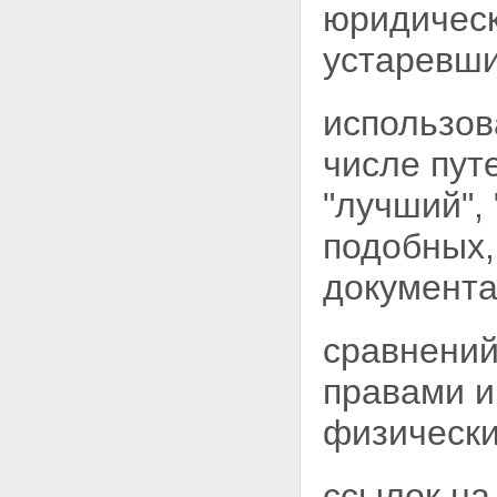
юридическ
устаревши
использов
числе пут
"лучший",
подобных,
документа
сравнений
правами 
физически
ссылок на