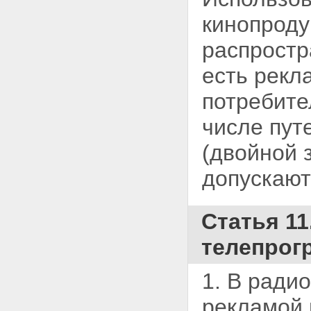
кинопроду
распростр
есть рекл
потребите
числе пут
(двойной 
допускают
Статья 11
телепрог
1. В ради
рекламой 