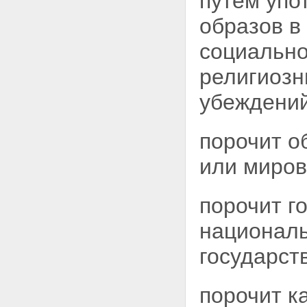
путем
упо
образов в
социально
религиозн
убеждений
порочит о
или миров
порочит г
националь
государст
порочит к