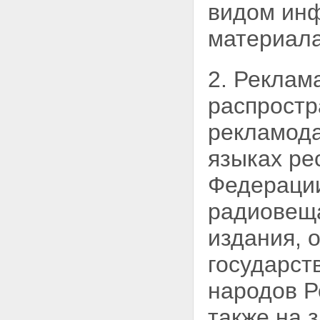
видом инф
материала
2. Реклам
распростр
рекламода
языках ре
Федерации
радиовеща
издания, 
государст
народов Р
также на 