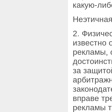
какую-либ
Неэтичная
2. Физиче
известно 
рекламы, 
достоинст
за защито
арбитражн
законода
вправе тр
рекламы т