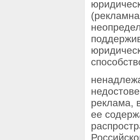
юридическ
(рекламна
неопредел
поддержив
юридическ
способств
ненадлежа
недостов
реклама, 
ее содерж
распростр
Российско