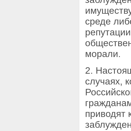
об обстоятельствах, которые
могут привести к нарушению
имуществ
законодательства Российской
Федерации о рекламе
среде либ
Статья 24. Предоставление
информации органам
репутации
исполнительной власти
Статья 25. Публичное
обществен
предложение о заключении
договора в рекламе
морали.
Глава IV. Государственный
контроль и саморегулирование в
области рекламы
2. Настоя
Статья 26. Полномочия
федерального
случаях, 
антимонопольного органа по
государственному контролю в
Российско
области рекламы
Статья 27. Право доступа к
гражданам
информации
Статья 28. Права органов
саморегулирования в области
приводят 
рекламы
Глава V. Контрреклама и
заблужден
ответственность за