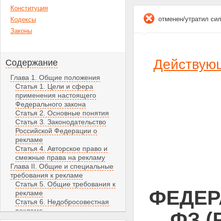
Конституция
отменен/утратил си
Кодексы
Законы
Действую
Содержание
Глава 1. Общие положения
Статья 1. Цели и сфера
применения настоящего
Федерального закона
Статья 2. Основные понятия
Статья 3. Законодательство
Российской Федерации о
рекламе
Статья 4. Авторское право и
смежные права на рекламу
Глава II. Общие и специальные
требования к рекламе
Статья 5. Общие требования к
ФЕДЕРА
рекламе
Статья 6. Недобросовестная
реклама
ФЗ (
Статья 7. Недостоверная