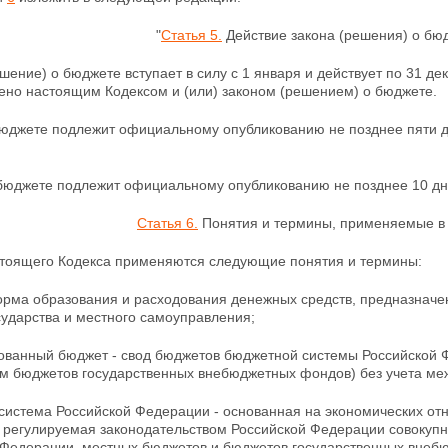
"
Статья 5.
Действие закона (решения) о бю
ешение) о бюджете вступает в силу с 1 января и действует по 31 д
ено настоящим Кодексом и (или) законом (решением) о бюджете.
 бюджете подлежит официальному опубликованию не позднее пяти д
бюджете подлежит официальному опубликованию не
позднее 10 дн
Статья 6.
Понятия и термины, применяемые в
стоящего Кодекса применяются следующие понятия и термины:
орма образования и расходования денежных
средств, предназначе
сударства и местного самоуправления;
ованный бюджет - свод бюджетов бюджетной системы Российской Ф
м бюджетов государственных внебюджетных фондов) без учета м
система Российской Федерации - основанная на экономических отн
 регулируемая законодательством Российской Федерации совокупн
 Федерации, местных бюджетов и бюджетов государственных внеб