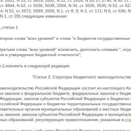
39; 2001, N 33, ст. 3429; 2002, N 22, ст. 2026; N 28, ст. 2790; N 30, ст.
ст. 4844; N 52, ст. 5036, 5038; 2004, N 34, ст. 3526, 3535; N 52, ст. 52
4; N 52, ст. 5572, 5589; 2006, N 1, ст. 8, 9; N 2, ст. 171; N 6, ст. 636; N
N 1, ст.
28) следующие изменения:
1
статьи 1:
 втором слова "всех уровней" и слова "и бюджетов государственны
 третьем слова "всех уровней" исключить, дополнить словами ", ос
ия и утверждения бюджетной отчетности";
и
3
изложить в следующей редакции:
"Статья 2. Структура бюджетного законодательст
законодательство Российской Федерации состоит из
настоящего Ко
х законов о федеральном бюджете, федеральных законов о бюдж
 Федерации, законов субъектов Российской Федерации о бюджетах
Российской Федерации о бюджетах территориальных государствен
ставительных органов муниципальных образований о местных бюдже
х законов, законов субъектов Российской Федерации и муниципаль
ных образований, регулирующих правоотношения, указанные в
ста
е законы, законы субъектов Российской Федерации, муниципальны