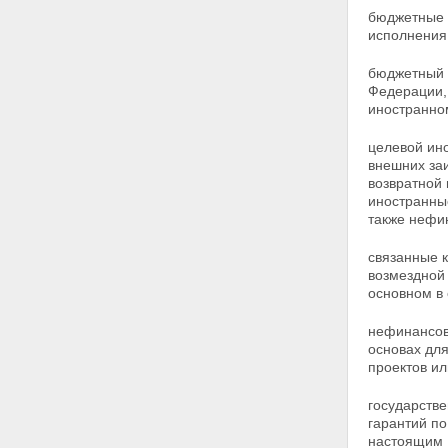
бюджетные 
исполнения
бюджетный 
Федерации
иностранно
целевой ин
внешних за
возвратной 
иностранн
также нефи
связанные 
возмездной 
основном в 
нефинансов
основах для
проектов ил
государств
гарантий по
настоящим 