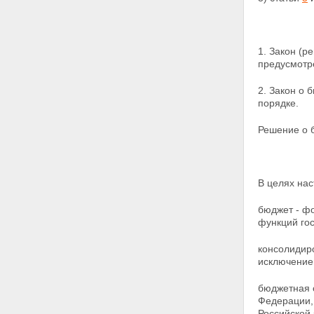
1. Закон (р
предусмотр
2. Закон о
порядке.
Решение о 
В целях на
бюджет - ф
функций го
консолидир
исключение
бюджетная 
Федерации,
Российской