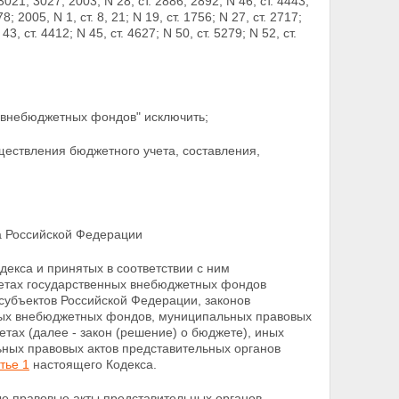
 3021, 3027; 2003, N 28, ст. 2886, 2892; N 46, ст. 4443,
78; 2005, N 1, ст. 8, 21; N 19,
ст. 1756; N 27, ст. 2717;
 43, ст. 4412; N 45, ст. 4627; N 50, ст. 5279; N 52, ст.
х внебюджетных фондов" исключить;
уществления бюджетного учета, составления,
ва Российской Федерации
декса и принятых в соответствии с ним
етах государственных внебюджетных фондов
 субъектов Российской
Федерации, законов
ных внебюджетных фондов, муниципальных правовых
тах (далее - закон
(решение) о бюджете), иных
ных правовых актов представительных органов
тье 1
настоящего Кодекса.
е правовые акты представительных органов