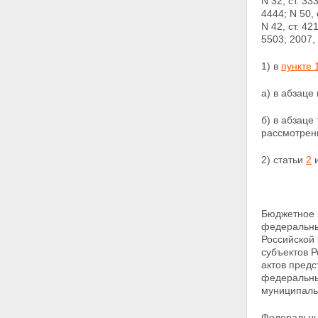
N 32, ст. 33
4444; N 50, 
N 42, ст. 421
5503; 2007, 
1) в
пункте 
а) в абзаце
б) в абзаце
рассмотрен
2) статьи
2
Бюджетное 
федеральны
Российской
субъектов 
актов пред
федеральны
муниципаль
Федеральны