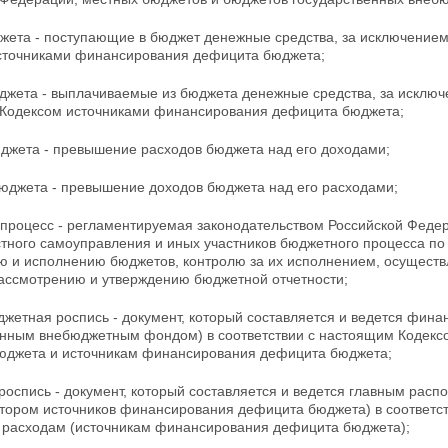
жета - поступающие в бюджет денежные средства,
за исключением
сточниками финансирования дефицита бюджета;
джета - выплачиваемые из бюджета денежные средства, за исключе
Кодексом источниками финансирования дефицита бюджета;
джета - превышение расходов бюджета над его доходами;
юджета - превышение доходов бюджета над его расходами;
процесс - регламентируемая законодательством
Российской Федер
стного самоуправления и иных участников бюджетного процесса по
ю и исполнению бюджетов, контролю за их исполнением,
осуществ
рассмотрению и утверждению бюджетной отчетности;
жетная роспись - документ, который составляется и ведется фин
енным
внебюджетным фондом) в соответствии с настоящим Кодексо
юджета и источникам финансирования дефицита бюджета;
оспись - документ, который составляется и ведется главным рас
тором источников финансирования дефицита бюджета) в соответст
 расходам (источникам финансирования дефицита бюджета);