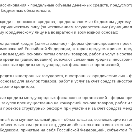
ассигнования - предельные объемы денежных
средств, предусмо
 бюджетных обязательств;
кредит - денежные средства, предоставляемые бюджетом другому
,
юридическому лицу (за исключением государственных (муниципаль
му юридическому лицу на возвратной и возмездной основах;
остранный кредит (заимствование) - форма финансирования проек
имствований Российской Федерации, которая предусматривает пред
и возмездной основах путем оплаты товаров, работ и услуг в соотв
ые
кредиты (заимствования) включают связанные кредиты иностранн
нансовые кредиты международных финансовых организаций;
кредиты иностранных государств, иностранных
юридических лиц - 
основах для закупок товаров, работ и услуг за счет средств иност
стране кредитора;
ые кредиты международных финансовых организаций
- форма при
 закупок преимущественно на конкурсной основе товаров, работ и
и проектов структурных реформ при участии и за счет средств ме
енный или муниципальный долг - обязательства, возникающие из г
 обязательствам третьих лиц, другие обязательства в
соответствии
Кодексом, принятые на себя Российской Федерацией, субъектом 