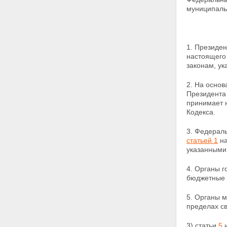
муниципаль
1. Президе
настоящего
законам, у
2. На основ
Президента
принимает 
Кодекса.
3. Федерал
статьей 1
на
указанными
4. Органы 
бюджетные 
5. Органы 
пределах св
3) статьи
5