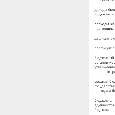
доходы бюд
Кодексом и
расходы бю
настоящим 
дефицит бю
профицит б
бюджетный 
органов ме
утверждени
проверке, 
сводная бюд
государств
расходам б
бюджетная р
администра
бюджета по