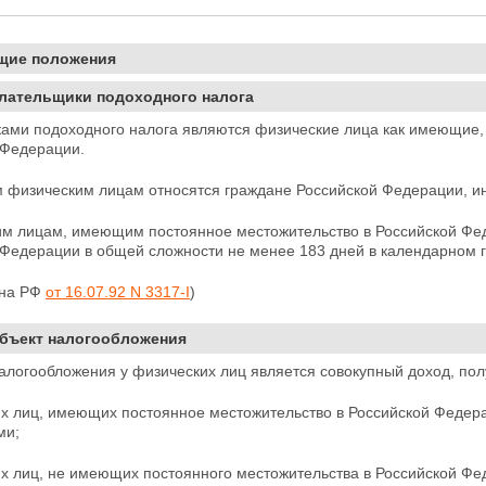
бщие положения
Плательщики подоходного налога
ами подоходного налога являются физические лица как имеющие, 
Федерации.
м физическим лицам относятся граждане Российской Федерации, ин
им лицам, имеющим постоянное местожительство в Российской Фе
Федерации в общей сложности не менее 183 дней в календарном г
она РФ
от 16.07.92 N 3317-I
)
Объект налогообложения
алогообложения у физических лиц является совокупный
доход, пол
х лиц, имеющих постоянное местожительство в Российской Федерац
ми;
их лиц, не имеющих постоянного местожительства в
Российской Фед