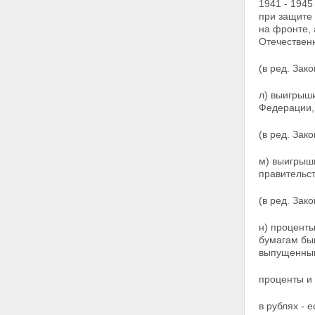
1941 - 1945
при
защите 
на фронте, 
Отечественн
(в ред. Зак
л) выигрыш
Федерации,
(в ред. Зак
м) выигрыш
правительст
(в ред. Зак
н) процент
бумагам бы
выпущенн
проценты и
в рублях - 