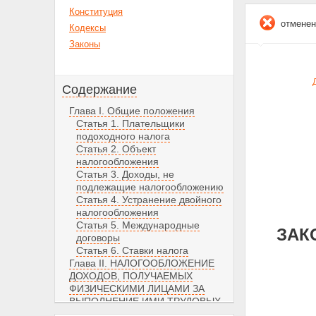
Конституция
отменен
Кодексы
Законы
Содержание
Глава I. Общие положения
Статья 1. Плательщики
подоходного налога
Статья 2. Объект
налогообложения
Статья 3. Доходы, не
подлежащие налогообложению
Статья 4. Устранение двойного
налогообложения
Статья 5. Международные
ЗАКО
договоры
Статья 6. Ставки налога
Глава II. НАЛОГООБЛОЖЕНИЕ
ДОХОДОВ, ПОЛУЧАЕМЫХ
ФИЗИЧЕСКИМИ ЛИЦАМИ ЗА
ВЫПОЛНЕНИЕ ИМИ ТРУДОВЫХ
И ИНЫХ ПРИРАВНЕННЫХ К НИМ