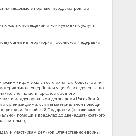
ыплачиваемые в порядке, предусмотренном
мых жилых помещений и коммунальных услуг в
действующим на территории Российской Федерации
ческим лицам в связи со стихийным бедствием или
материального ущерба или ущерба их здоровью на
лнительной власти, органов местного
тствии с международными договорами Российской
ми организациями; суммы материальной помощи,
территории Российской Федерации (независимо от
риальной помощи в пределах до двенадцатикратного
ключительно;
дам и участникам Великой Отечественной войны