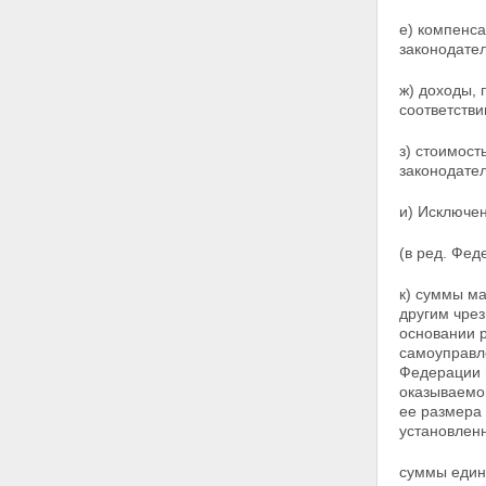
е) компенс
законодате
ж) доходы,
соответстви
з) стоимост
законодател
и) Исключен
(в ред. Фед
к) суммы м
другим чре
основании р
самоуправл
Федерации 
оказываемо
ее размера
установлен
суммы един