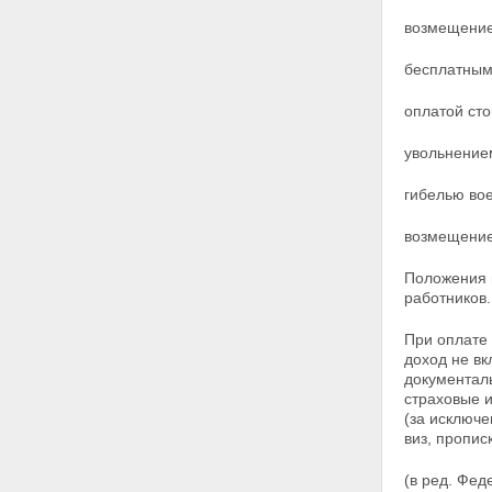
действий налоговых органов и
их должностных лиц
возмещение
Статья 24.
бесплатным
оплатой сто
увольнение
гибелью во
возмещение
Положения 
работников.
При оплате 
доход не вк
документаль
страховые и
(за исключ
виз, пропис
(в ред. Фед