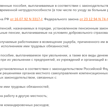
твенные пособия, выплачиваемые в соответствии с законодательс
 временной нетрудоспособности (в том числе по уходу за больным
она РФ
от 16.07.92 N 3317-I
; Федерального закона
от 23.12.94 N 74
 пенсий, назначаемых в порядке, установленном пенсионным зако
ьные пенсии, выплачиваемые на условиях добровольного страхова
получаемые работниками в возмещение ущерба, причиненного им вс
с исполнением ими трудовых обязанностей;
е пособие, выплачиваемое при увольнении, а также все виды ден
при их увольнении с предприятий, из учреждений и организаций в
 установленных в соответствии с законодательством Российской Ф
и решениями органов местного самоуправления
компенсационных 
х законодательством, связанных с:
м ими трудовых обязанностей;
а работу в другую местность;
м командировочных расходов;