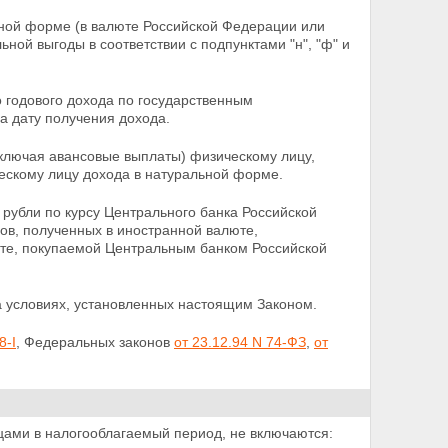
жной форме (в валюте Российской Федерации или
ьной выгоды в соответствии с подпунктами "н", "ф" и
о годового дохода по государственным
а дату получения дохода.
включая авансовые выплаты) физическому лицу,
ескому лицу дохода в натуральной форме.
рубли по курсу Центрального банка Российской
ов, полученных в иностранной валюте,
те,
покупаемой Центральным банком Российской
а условиях, установленных настоящим Законом.
8-I
, Федеральных законов
от 23.12.94 N 74-ФЗ
,
от
ами в налогооблагаемый период, не включаются: