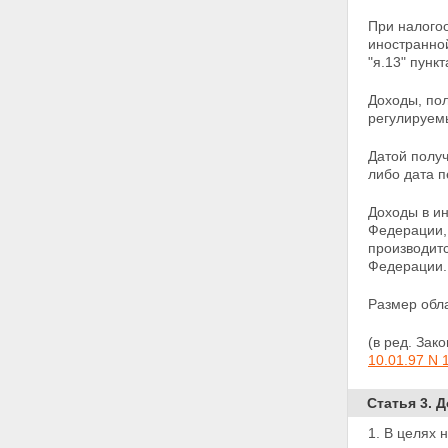
и уплаты налога
При налого
Глава V. ОСОБЕННОСТИ
иностранной
НАЛОГООБЛОЖЕНИЯ
"я.13" пунк
ИНОСТРАННЫХ ГРАЖДАН И
ЛИЦ БЕЗ ГРАЖДАНСТВА,
Доходы, по
ИМЕЮЩИХ ПОСТОЯННОЕ
регулируемы
МЕСТОЖИТЕЛЬСТВО В
РОССИЙСКОЙ ФЕДЕРАЦИИ
Датой получ
Статья 14. Определение
либо
дата п
облагаемого дохода
Статья 15. Размеры
Доходы в и
налогообложения
Федерации, 
Статья 16. Порядок исчисления
производит
и уплаты налога
Федерации.
Глава VI. ОСОБЕННОСТИ
НАЛОГООБЛОЖЕНИЯ
Размер обла
ДОХОДОВ, ПОЛУЧАЕМЫХ
ЛИЦАМИ, НЕ ИМЕЮЩИМИ
ПОСТОЯННОГО
(в ред. Зак
МЕСТОЖИТЕЛЬСТВА В
10.01.97 N 
РОССИЙСКОЙ ФЕДЕРАЦИИ
Статья 17. Порядок
Статья 3. 
налогообложения
Глава VII. ДЕКЛАРИРОВАНИЕ
1. В целях