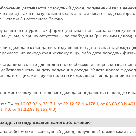
обложении учитывается совокупный доход, полученный как в дене
 валюте), так и в натуральной форме, в том числе в виде материал
та 1 статьи 3 настоящего Закона.
лученные в натуральной форме, учитываются в составе
совокупног
м ценам, а при их отсутствии - по свободным (рыночным ценам) н
ения дохода в календарном году является дата выплаты дохода (
еречисления дохода физическому лицу, либо дата передачи физич
ностранной валюте для целей налогообложения пересчитываются в 
действовавшему на дату получения дохода. Уплата налога с доход
ся плательщиками в рублях или по их желанию в иностранной валю
гаемого совокупного годового дохода определяется в порядке и н
онов РФ
от 16.07.92 N 3317-I
,
от 22.12 92 N 4178-I
,
от 06.03.93 N 461
11-ФЗ
,
от 31.12.97 N 159-ФЗ
)
Доходы, не подлежащие налогообложению
 налогообложения в совокупный доход, полученный
физическими лиц