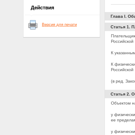
ОБЯЗАННОСТЕЙ ПО МЕСТУ
Действия
ОСНОВНОЙ РАБОТЫ (СЛУЖБЫ,
УЧЕБЫ)
Глава I. О
Статья 7. Объекты
Версия для печати
налогообложения
Статья 1. 
Статья 8. Порядок исчисления
Плательщик
налога
Российской
Статья 9. Порядок
перечисления налога в бюджет
К указанны
Глава III. НАЛОГООБЛОЖЕНИЕ
ДОХОДОВ, ПОЛУЧАЕМЫХ НЕ ПО
МЕСТУ ОСНОВНОЙ РАБОТЫ
К физическ
(СЛУЖБЫ, УЧЕБЫ)
Российской
Статья 10. Объекты
налогообложения
(в ред. Зак
Статья 11. Порядок исчисления
и уплаты налога
Статья 2. 
Глава IV. НАЛОГООБЛОЖЕНИЕ
ДОХОДОВ ОТ
Объектом н
ПРЕДПРИНИМАТЕЛЬСКОЙ
ДЕЯТЕЛЬНОСТИ И ДРУГИХ
у физически
ДОХОДОВ
ее предела
Статья 12. Объекты
налогообложения
у физическ
Статья 13. Порядок исчисления