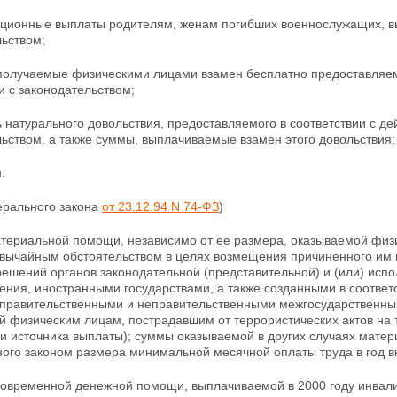
ационные выплаты родителям, женам погибших военнослужащих, в
льством;
 получаемые физическими лицами взамен бесплатно предоставляе
и с законодательством;
ь натурального довольствия, предоставляемого в соответствии с 
ьством, а также суммы, выплачиваемые взамен этого довольствия;
.
ерального закона
от 23.12.94 N 74-ФЗ
)
атериальной помощи, независимо от ее размера,
оказываемой физи
звычайным обстоятельством в целях возмещения причиненного им 
ешений органов законодательной (представительной) и (или) испо
ения, иностранными государствами, а также созданными в соотве
правительственными
и неправительственными межгосударственны
й физическим лицам, пострадавшим от террористических актов на 
 и источника выплаты); суммы оказываемой в других случаях мате
ного законом размера минимальной месячной оплаты труда в год в
овременной денежной помощи, выплачиваемой в 2000 году инвали