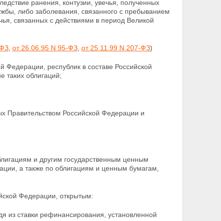
ледствие ранения, контузии, увечья, полученных
жбы, либо заболевания, связанного с пребыванием
чья,
связанных с действиями в период Великой
-ФЗ
,
от 26.06.95 N 95-ФЗ
,
от 25.11.99 N 207-ФЗ
)
й Федерации, республик в составе Российской
е таких облигаций;
ых Правительством Российской Федерации и
блигациям и другим государственным ценным
ции, а также по облигациям и ценным бумагам,
йской Федерации, открытым:
дя из ставки рефинансирования, установленной