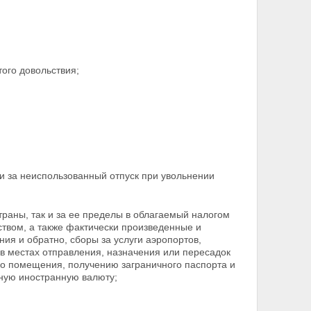
ого довольствия;
 за неиспользованный отпуск при увольнении
траны, так и за ее пределы в облагаемый налогом
ством, а также фактически произведенные и
ия и обратно, сборы за услуги аэропортов,
в местах отправления, назначения или пересадок
ого помещения, получению заграничного паспорта и
чную
иностранную валюту;