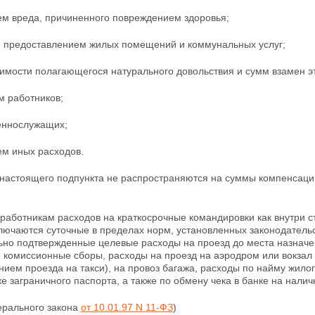
м вреда, причиненного повреждением здоровья;
 предоставлением жилых помещений и коммунальных услуг;
имости полагающегося натурального довольствия и сумм взамен эт
м работников;
еннослужащих;
м иных расходов.
настоящего подпункта не распространяются на суммы компенсации
работникам расходов на краткосрочные командировки как внутри с
лючаются суточные в пределах норм, установленных законодатель
но подтвержденные целевые расходы на проезд до места назначен
 комиссионные сборы, расходы на проезд на аэродром или вокзал 
ением
проезда на такси), на провоз багажа, расходы по найму жил
ке заграничного паспорта, а также по обмену чека в банке на нали
ерального закона
от 10.01.97 N 11-ФЗ
)