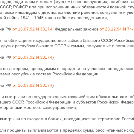
 годов, родителям и женам (мужьям) военнослужащих, погибших вс
СССР, РСФСР или при исполнении иных обязанностей военной слу
а также инвалидам с детства вследствие ранения, контузии или уве
ой войны 1941 - 1945 годов либо с их последствиями;
она РФ
от 16.07.92 N 3317-I
; Федеральных законов
от 23.12.94 N 74
и по облигациям государственных займов бывшего СССР,
Российско
 других республик бывшего СССР и суммы, получаемые в погашени
она РФ
от 16.07.92 N 3317-I
)
и по лотереям, проводимым в порядке и на условиях, определяем
вами республик в составе Российской Федерации;
она РФ
от 16.07.92 N 3317-I
)
ы и выигрыши по государственным казначейским
обязательствам, о
вшего СССР, Российской Федерации и субъектов Российской Федера
ым
органами местного самоуправления;
 выигрыши по вкладам в банках, находящихся на территории Росси
если проценты выплачиваются в пределах сумм, рассчитанных исхо