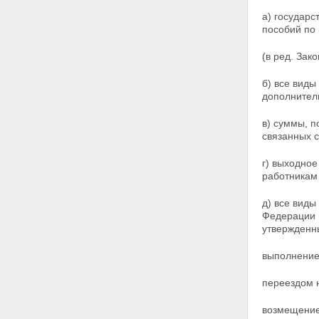
ФИЗИЧЕСКИМИ ЛИЦАМИ
СОВОКУПНОГО ГОДОВОГО
а) государс
ДОХОДА И ПОРЯДОК
пособий по
ИСЧИСЛЕНИЯ НАЛОГА ПО
СОВОКУПНОМУ ГОДОВОМУ
(в ред. Зак
ДОХОДУ
Статья 18. Порядок
б) все виды
представления декларации о
дополнител
доходах
Статья 19. Порядок
в) суммы, 
перерасчета налога
связанных 
Глава VIII. ОБЕСПЕЧЕНИЕ
СОБЛЮДЕНИЯ НАСТОЯЩЕГО
г) выходно
ЗАКОНА
работникам 
Статья 20. Обязанности
физических лиц, предприятий,
д) все виды
учреждений и организаций
Федерации 
Статья 21. Порядок удержания
утвержденны
и возврата неправильно
удержанных сумм налогов
выполнение
Статья 22. Меры
ответственности юридических и
физических лиц за нарушение
переездом н
настоящего Закона
Статья 23. Обжалование
возмещение