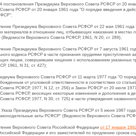
1-4 постановления Президиума Верховного Совета РСФСР от 20 янв
Совета РСФСР от 20 января 1961 года "О порядке введения в дейс
СФСР";
вление Президиума Верховного Совета РСФСР от 22 мая 1961 года
ых
материалов в отношении лиц, отбывающих наказание в местах
 (Ведомости Верховного Совета РСФСР, 1961, N 20, ст. 289);
ление Президиума Верховного Совета РСФСР от 7 августа 1961 год
ьного кодекса РСФСР в части признания орудиями преступления ав
щих лицам, совершившим хищение с использованием указанных тр
Р, 1961, N 31, ст. 427);
езидиума Верховного Совета РСФСР от 11 марта 1977
года "О поря
божденным от уголовной ответственности в соответствии со стать
Совета РСФСР, 1977, N 12, ст. 256) и Закон РСФСР от 20 июля 197
 Совета РСФСР, вносящих некоторые изменения и дополнения в д
Совета РСФСР, 1977, N 30, ст. 725) в
части утверждения названного
V Указа Президиума Верховного Совета РСФСР от 5 июня 1987 года
законодательные акты РСФСР" (Ведомости Верховного Совета
РСФС
вление Верховного Совета Российской Федерации
от 17 января 1992
Российской Федерации и его заместителей по продлению сроков
со