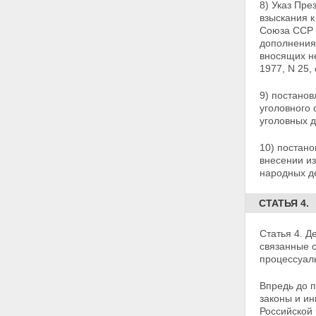
8) Указ Пр
взыскания к
Союза ССР и
дополнени
вносящих н
1977, N 25,
9) постано
уголовного
уголовных д
10) постано
внесении
и
народных де
СТАТЬЯ 4.
Статья 4. 
связанные 
процессуал
Впредь до 
законы и и
Российской