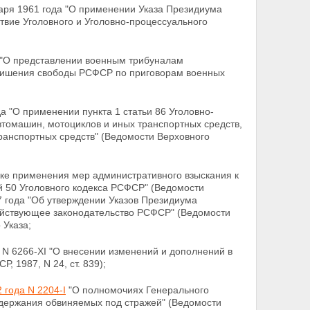
аря 1961 года "О применении Указа Президиума
твие Уголовного и Уголовно-процессуального
 "О представлении военным трибуналам
 лишения свободы РСФСР по приговорам военных
а "О применении пункта 1 статьи 86 Уголовно-
томашин, мотоциклов и иных транспортных средств,
анспортных средств" (Ведомости Верховного
дке применения мер административного взыскания к
ей 50 Уголовного кодекса РСФСР" (Ведомости
7 года
"Об утверждении Указов Президиума
ействующее законодательство РСФСР" (Ведомости
 Указа;
 N 6266-XI "О внесении изменений и дополнений в
Р, 1987, N 24, ст. 839);
 года N 2204-I
"О полномочиях Генерального
держания обвиняемых под стражей" (Ведомости