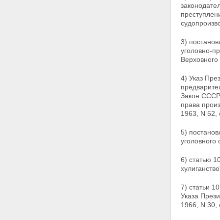
законодател
преступлени
судопроизв
3) постанов
уголовно-п
Верховного 
4) Указ Пре
предварител
Закон СССР
права
произ
1963, N 52, 
5) постано
уголовного 
6) статью 
хулиганство"
7) статьи 1
Указа Прези
1966, N 30,