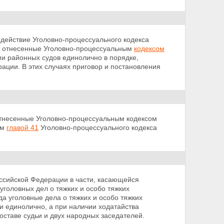
 действие Уголовно-процессуального кодекса
, отнесенные Уголовно-процессуальным
кодексом
и районных судов единолично в порядке,
рации. В этих
случаях приговор и постановления
отнесенные Уголовно-процессуальным кодексом
ом
главой 41
Уголовно-процессуального кодекса
оссийской Федерации в части, касающейся
головных дел о тяжких и особо тяжких
да уголовные дела о тяжких и особо тяжких
 единолично, а при наличии ходатайства
составе судьи и двух народных заседателей.