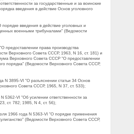
 ответственности за государственные и за воинские
 порядка введения в действие Основ уголовного
 порядке введения в действие уголовных и
денных военными трибуналами" (Ведомости
 "О предоставлении права производства
и Верховного Совета СССР, 1963, N 16, ст. 181) и
диума Верховного Совета СССР "О предоставлении
го порядка" (Ведомости Верховного Совета СССР,
да N 3895-VI "О разъяснении статьи 34 Основ
овного Совета СССР, 1965, N 37, ст. 533);
 N 5362-VI "Об усилении ответственности за
 ст. 782; 1985, N 4, ст. 56);
юля 1966 года N 5363-VI "О порядке применения
хулиганство" (Ведомости Верховного Совета СССР,