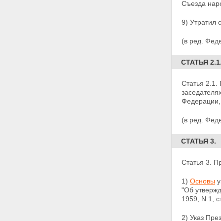
Съезда наро
9) Утратил 
(в ред. Фед
СТАТЬЯ 2.1
Статья 2.1.
заседателя
Федерации, 
(в ред. Фед
СТАТЬЯ 3.
Статья 3. П
1)
Основы
у
"Об утверж
1959, N 1,
с
2) Указ Пре