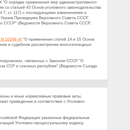
IX "О порядке применения мер административного
ии со статьей 43 Основ уголовного законодательства
N 7, ст. 117) с последующими изменениями и
 Указов Президиума Верховного Совета СССР,
во СССР" (Ведомости Верховного Совета СССР,
 N 10246-XI
"О применении статей 14 и 15 Основ
ании и
судебном рассмотрении многоэпизодных
 поручениях, связанных с Законом СССР "О
юза ССР и союзных республик" (Ведомости Съезда
коны и иные нормативные правовые акты,
жат приведению в соответствие с Уголовно-
ссийской Федерации указанные федеральные
речащей
Уголовно-процессуальному кодексу