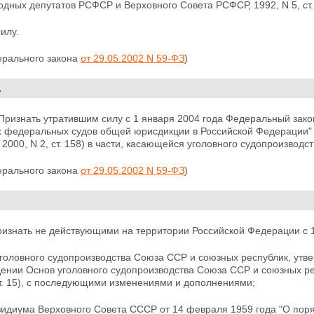
дных депутатов РСФСР и Верховного Совета РСФСР, 1992, N 5, ст.
силу.
ерального закона
от 29.05.2002 N 59-ФЗ
)
.
 Признать утратившим силу с 1 января 2004 года Федеральный зак
х федеральных судов общей юрисдикции в Российской Федерации" 
2000, N 2, ст. 158) в части, касающейся уголовного судопроизводст
ерального закона
от 29.05.2002 N 59-ФЗ
)
ризнать не действующими на территории Российской Федерации с 1
головного судопроизводства Союза ССР и союзных республик, утв
дении Основ уголовного судопроизводства Союза ССР и союзных ре
т. 15), с последующими изменениями и дополнениями;
зидиума Верховного Совета СССР от 14 февраля 1959 года "О поря