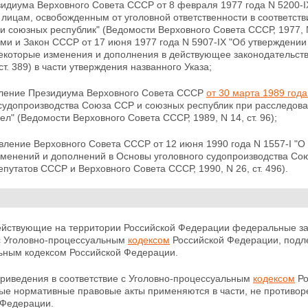
езидиума Верховного Совета СССР от 8 февраля 1977 года N 5200-
 лицам, освобожденным от уголовной ответственности в
соответств
 союзных республик" (Ведомости Верховного Совета СССР, 1977, 
ями и
Закон СССР от 17 июня 1977 года N 5907-IX "Об утверждении
екоторые изменения и дополнения в действующее законодательст
 ст. 389) в части утверждения
названного Указа;
вление Президиума Верховного Совета СССР
от 30 марта 1989 года
 судопроизводства Союза ССР и союзных республик при расследов
ел" (Ведомости Верховного Совета СССР, 1989, N 14, ст. 96);
вление Верховного Совета СССР от 12 июня 1990 года N 1557-I "О
зменений и дополнений в Основы уголовного судопроизводства Со
путатов СССР и Верховного Совета СССР, 1990, N 26, ст. 496).
Действующие на территории Российской Федерации
федеральные за
с Уголовно-процессуальным
кодексом
Российской Федерации, подле
ьным кодексом
Российской Федерации.
приведения в соответствие с Уголовно-процессуальным
кодексом
Ро
ные нормативные правовые акты применяются в части, не противо
 Федерации.