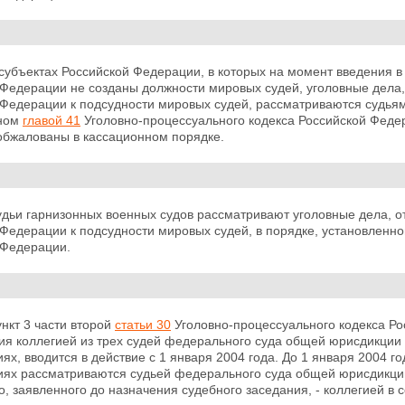
 субъектах Российской Федерации, в которых на момент введения в
 Федерации не созданы должности мировых судей, уголовные
дела
 Федерации к подсудности мировых судей, рассматриваются судьям
нном
главой 41
Уголовно-процессуального кодекса Российской Феде
 обжалованы в кассационном порядке.
Судьи гарнизонных военных судов рассматривают уголовные дела, 
 Федерации к подсудности мировых судей, в порядке, установленн
 Федерации.
ункт 3 части второй
статьи 30
Уголовно-процессуального кодекса Р
я коллегией из трех судей федерального суда общей юрисдикции у
ях, вводится в действие с 1 января 2004 года. До
1 января 2004 го
иях рассматриваются судьей федерального суда общей юрисдикции
, заявленного до назначения судебного заседания, - коллегией в 