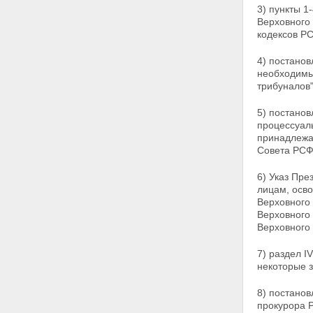
3) пункты 
Верховного
кодексов Р
4) постано
необходим
трибуналов"
5) постанов
процессуал
принадлежа
Совета РСФС
6) Указ Пр
лицам, осво
Верховного 
Верховного
Верховного 
7) раздел I
некоторые 
8) постано
прокурора 