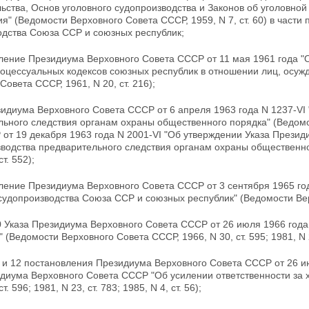
ьства, Основ уголовного судопроизводства и Законов об уголовной
я" (Ведомости Верховного Совета СССР, 1959, N 7, ст. 60) в части
одства Союза ССР и союзных республик;
ление Президиума Верховного Совета СССР от 11 мая 1961 года "О
роцессуальных кодексов союзных республик в отношении лиц,
осуж
Совета СССР, 1961, N 20, ст. 216);
зидиума Верховного Совета СССР от 6 апреля 1963 года N 1237-VI
ьного следствия органам охраны общественного порядка" (Ведомост
 от 19 декабря 1963 года N 2001-VI "Об утверждении Указа Прези
водства предварительного следствия органам охраны общественно
ст. 552);
вление Президиума Верховного Совета СССР от
3 сентября 1965 го
судопроизводства Союза ССР и союзных республик" (Ведомости Верх
10 Указа Президиума Верховного Совета СССР от
26 июля 1966 года
 (Ведомости Верховного Совета СССР, 1966, N 30, ст. 595; 1981, N 23,
0 и 12 постановления Президиума Верховного Совета СССР от 26 и
диума Верховного Совета СССР "Об усилении ответственности за 
ст. 596; 1981, N 23, ст. 783; 1985, N 4, ст. 56);