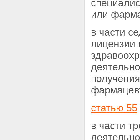
специалис
или
фарма
в части с
лицензии 
здравоохр
деятельно
получения
фармацевт
статью 55
в части т
деятельно