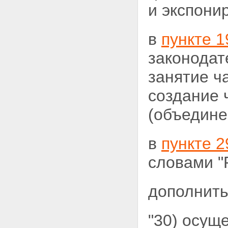
и экспони
в
пункте 1
законода
занятие ч
создание 
(объедине
в
пункте 2
словами
"
дополнить
"30) осущ