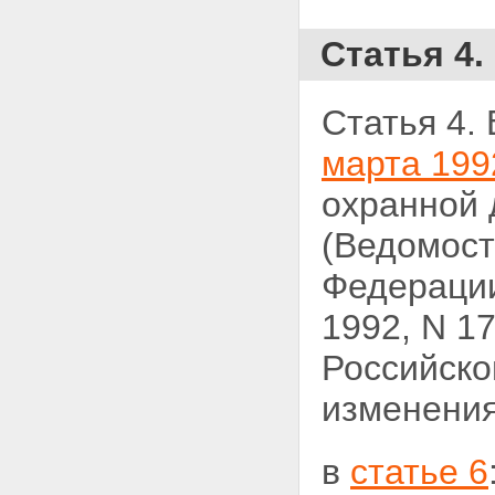
Статья 4.
Статья 4.
марта 199
охранной 
(Ведомост
Федерации
1992, N 17
Российско
изменения
в
статье 6