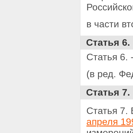
Российско
в части в
Статья 6.
Статья 6. 
(в ред. Ф
Статья 7.
Статья 7.
апреля 19
измерений