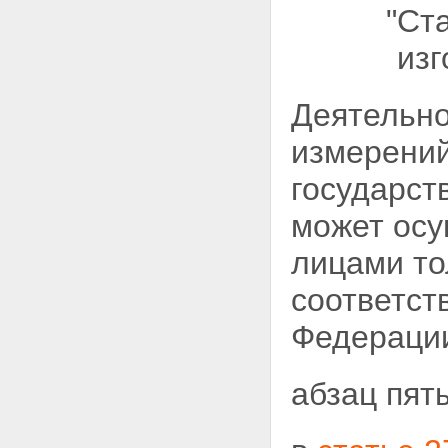
"Ст
изг
Деятельно
измерени
государст
может осу
лицами то
соответст
Федерации
абзац пя