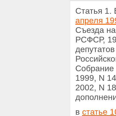
Статья 1.
апреля 19
Съезда на
РСФСР, 19
депутатов
Российской
Собрание 
1999, N 14
2002, N 1
дополнени
в
статье 1