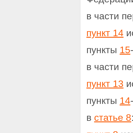
в части п
пункт 14
и
пункты
15
в части п
пункт 13
и
пункты
14
в
статье 8