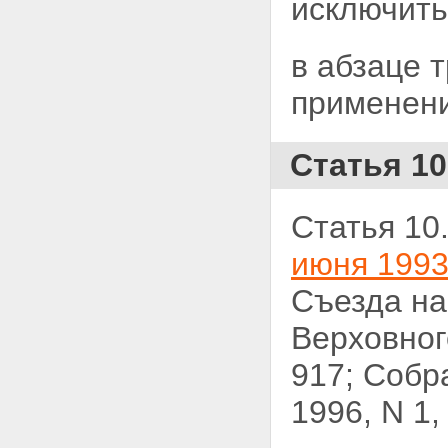
исключить
в абзаце 
применен
Статья 10
Статья 10
июня 1993
Съезда на
Верховног
917; Собр
1996, N 1,