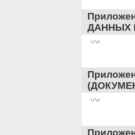
ПОЛУЧЕНИЯ ОБРАЗЦОВ ДЛЯ
СРАВНИТЕЛЬНОГО
Приложе
ИССЛЕДОВАНИЯ
Приложение 68 ПРОТОКОЛ
ДАННЫХ 
ОЗНАКОМЛЕНИЯ
ПОТЕРПЕВШЕГО(ЕЙ) И (ИЛИ)
ЕГО ПРЕДСТАВИТЕЛЯ С
\r\n              
ПОСТАНОВЛЕНИЕМ О
НАЗНАЧЕНИИ СУДЕБНОЙ
ЭКСПЕРТИЗЫ
Приложение 69 ПРОТОКОЛ
ОЗНАКОМЛЕНИЯ
(ОБВИНЯЕМОГО(ОЙ)
Приложе
(ПОДОЗРЕВАЕМОГО(ОЙ)),
ЗАЩИТНИКА) С
(ДОКУМЕ
ПОСТАНОВЛЕНИЕМ О
НАЗНАЧЕНИИ СУДЕБНОЙ
ЭКСПЕРТИЗЫ
\r\n              
Приложение 70 ПРОТОКОЛ
ОЗНАКОМЛЕНИЯ С
ЗАКЛЮЧЕНИЕМ ЭКСПЕРТА
Приложение 71 ПРОТОКОЛ
ДОПРОСА ЭКСПЕРТА
Приложе
Приложение 72 ПРОТОКОЛ