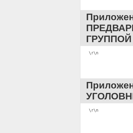
ЭКСПЕРИМЕНТА
Приложение 56 ПРОТОКОЛ
Приложе
ПРОВЕРКИ ПОКАЗАНИЙ НА
МЕСТЕ
ПРЕДВАР
Приложение 57 ПРОТОКОЛ
ДОПРОСА
НЕСОВЕРШЕННОЛЕТНЕГО(ЕЙ)
ГРУППОЙ
ПОДОЗРЕВАЕМОГО(ОЙ)
Приложение 58 ПРОТОКОЛ
ДОПРОСА
\r\n              
НЕСОВЕРШЕННОЛЕТНЕГО(ОЙ)
ПОТЕРПЕВШЕГО(ОЙ)
(СВИДЕТЕЛЯ)
Приложение 59
ПОСТАНОВЛЕНИЕ О ДОПУСКЕ
Приложе
ЗАКОННОГО ПРЕДСТАВИТЕЛЯ
НЕСОВЕРШЕННОЛЕТНЕГО(ЕЙ)
УГОЛОВН
ОБВИНЯЕМОГО(ОЙ)
(ПОДОЗРЕВАЕМОГО(ОЙ))
Приложение 60
\r\n              
ПОСТАНОВЛЕНИЕ О
ПРИЗНАНИИ ГРАЖДАНСКИМ
ИСТЦОМ
Приложение 61
ПОСТАНОВЛЕНИЕ О