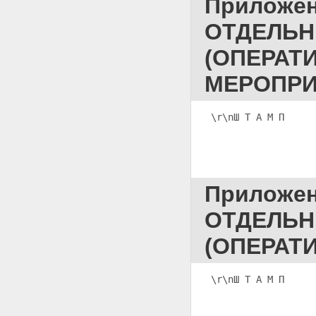
Приложе
ПОСТАНОВЛЕНИЕ ОБ ОТМЕНЕ
(ИЗМЕНЕНИИ) МЕРЫ
ОТДЕЛЬН
ПРЕСЕЧЕНИЯ
Приложение 52
(ОПЕРАТ
ПОСТАНОВЛЕНИЕ ОБ ОТМЕНЕ
(ИЗМЕНЕНИИ) МЕРЫ
МЕРОПРИ
ПРЕСЕЧЕНИЯ, ИЗБРАННОЙ
ПРОКУРОРОМ ИЛИ ПО ЕГО
ПИСЬМЕННОМУ УКАЗАНИЮ
\r\nШ Т А М П     
Приложение 53
ПОСТАНОВЛЕНИЕ О
ВОЗБУЖДЕНИИ ПЕРЕД СУДОМ
ХОДАТАЙСТВА ОБ ОТМЕНЕ
(ИЗМЕНЕНИИ) МЕРЫ
ПРЕСЕЧЕНИЯ, ИЗБРАННОЙ ПО
Приложе
СУДЕБНОМУ РЕШЕНИЮ
Приложение 54
ОТДЕЛЬН
ПОСТАНОВЛЕНИЕ О
ВОЗБУЖДЕНИИ ПЕРЕД СУДОМ
(ОПЕРАТ
ХОДАТАЙСТВА О ВРЕМЕННОМ
ОТСТРАНЕНИИ
ОБВИНЯЕМОГО(ОЙ) ОТ
\r\nШ Т А М П     
ДОЛЖНОСТИ
Приложение 55 ПРОТОКОЛ
СЛЕДСТВЕННОГО