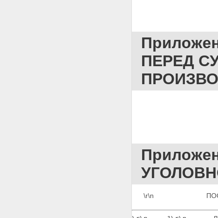
ДОПРОСА ПОТЕРПЕВШЕГО(ЕЙ)
Приложение 25
ПОСТАНОВЛЕНИЕ О ПРИВОДЕ
СВИДЕТЕЛЯ
Приложение 26 ПРОТОКОЛ
Приложе
ДОПРОСА СВИДЕТЕЛЯ
Приложение 27
ПЕРЕД С
ПОСТАНОВЛЕНИЕ О
НАЗНАЧЕНИИ ПЕРЕВОДЧИКА
ПРОИЗВО
Приложение 28 ПОДПИСКА О
ПРЕДУПРЕЖДЕНИИ
ПЕРЕВОДЧИКА ОБ УГОЛОВНОЙ
                   
ОТВЕТСТВЕННОСТИ ЗА
ЗАВЕДОМО НЕПРАВИЛЬНЫЙ
ПЕРЕВОД
Приложение 29 ПРОТОКОЛ
ДОПРОСА СВИДЕТЕЛЯ
Приложе
(ПОТЕРПЕВШ___) С УЧАСТИЕМ
ПЕРЕВОДЧИКА
Приложение 30 ПРОТОКОЛ
УГОЛОВН
ОЧНОЙ СТАВКИ
Приложение 31 ПРОТОКОЛ
ПРЕДЪЯВЛЕНИЯ ЛИЦА ДЛЯ
\r\n                      
ОПОЗНАНИЯ
Приложение 32 ПРОТОКОЛ