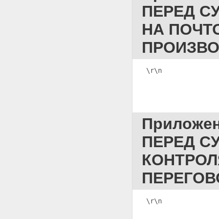
ПЕРЕД С
СОДЕРЖАЩЕГОСЯ ПОД
СТРАЖЕЙ, В СУДЕБНОЕ
НА ПОЧТ
ЗАСЕДАНИЕ КАССАЦИОННОЙ
ИНСТАНЦИИ
ПРОИЗВО
Приложение 119
КАССАЦИОННОЕ
ОПРЕДЕЛЕНИЕ
Приложение 120
\r\n              
ПОСТАНОВЛЕНИЕ ОБ
УСЛОВНО-ДОСРОЧНОМ
ОСВОБОЖДЕНИИ ОТ
ОТБЫВАНИЯ НАКАЗАНИЯ (О
ЗАМЕНЕ НЕОТБЫТОЙ ЧАСТИ
Приложе
НАКАЗАНИЯ БОЛЕЕ МЯГКИМ
ВИДОМ НАКАЗАНИЯ)
ПЕРЕД С
Приложение 121
ПОСТАНОВЛЕНИЕ О
КОНТРОЛ
ВОЗБУЖДЕНИИ НАДЗОРНОГО
ПРОИЗВОДСТВА ЛИБО ОТКАЗЕ
ПЕРЕГОВ
В УДОВЛЕТВОРЕНИИ
НАДЗОРНЫХ ЖАЛОБЫ ИЛИ
ПРЕДСТАВЛЕНИЯ
\r\n
              
Приложение 122
ПОСТАНОВЛЕНИЕ ОБ ОТМЕНЕ