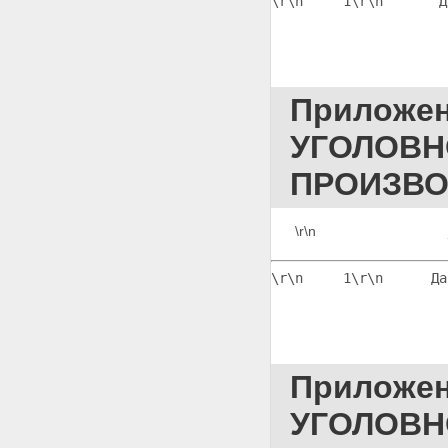
\r\n     1
\r\n       Д
ПРЕДЪЯВЛЕНИЯ ЛИЦА ДЛЯ
ОПОЗНАНИЯ В УСЛОВИЯХ,
ИСКЛЮЧАЮЩИХ ВИЗУАЛЬНОЕ
НАБЛЮДЕНИЕ ИМ
ОПОЗНАЮЩЕГО
Приложение 33 ПРОТОКОЛ
Приложе
ПРЕДЪЯВЛЕНИЯ ДЛЯ
ОПОЗНАНИЯ ПО ФОТОГРАФИИ
УГОЛОВН
Приложение 34 ПРОТОКОЛ
ПРЕДЪЯВЛЕНИЯ ПРЕДМЕТА
ПРОИЗВО
ДЛЯ ОПОЗНАНИЯ
Приложение 35
ОБЯЗАТЕЛЬСТВО О ЯВКЕ
\r\n                     
Приложение 36
ПОСТАНОВЛЕНИЕ О
ПРОИЗВОДСТВЕ ОБЫСКА
\r\n     1
\r\n      Да
(ВЫЕМКИ)
Приложение 37 ПРОТОКОЛ
ОБЫСКА (ВЫЕМКИ)
Приложение 38
ПОСТАНОВЛЕНИЕ О
Приложе
ВОЗБУЖДЕНИИ ПЕРЕД СУДОМ
ХОДАТАЙСТВА О
УГОЛОВН
ПРОИЗВОДСТВЕ ОБЫСКА
(ВЫЕМКИ) В ЖИЛИЩЕ