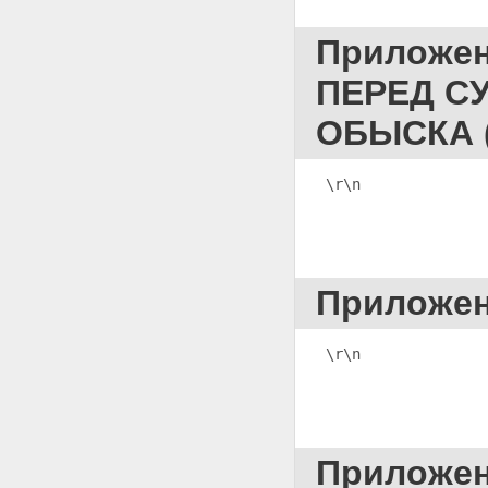
Приложение 112
ПОСТАНОВЛЕНИЕ ОБ
Приложе
ОКАЗАНИИ СОДЕЙСТВИЯ
СТОРОНАМ В СОБИРАНИИ
ПЕРЕД С
ДОКАЗАТЕЛЬСТВ
Приложение 113
ОБЫСКА 
ПОСТАНОВЛЕНИЕ О
НАЗНАЧЕНИИ СУДЕБНОГО
ЗАСЕДАНИЯ
\r\n
              
Приложение 114 ПРИГОВОР
Приложение 115
ПОСТАНОВЛЕНИЕ О
НАЗНАЧЕНИИ ЗАСЕДАНИЯ СУДА
АПЕЛЛЯЦИОННОЙ ИНСТАНЦИИ
Приложение 116
Приложе
ПОСТАНОВЛЕНИЕ ОБ
ОСТАВЛЕНИИ ПРИГОВОРА
МИРОВОГО СУДЬИ БЕЗ
\r\n
              
ИЗМЕНЕНИЯ,
АПЕЛЛЯЦИОННЫХ ЖАЛОБЫ
ИЛИ ПРЕДСТАВЛЕНИЯ БЕЗ
УДОВЛЕТВОРЕНИЯ
Приложение 117 ПРИГОВОР
Приложе
Приложение 118 ОПРЕДЕЛЕНИЕ
О ВЫЗОВЕ ОСУЖДЕННОГО,