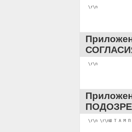
Приложение 39 УВЕДОМЛЕНИЕ
\r\n
              
Приложение 40
ПОСТАНОВЛЕНИЕ О
ВОЗБУЖДЕНИИ ПЕРЕД СУДОМ
ХОДАТАЙСТВА О НАЛОЖЕНИИ
АРЕСТА НА ПОЧТОВО-
ТЕЛЕГРАФНЫЕ ОТПРАВЛЕНИЯ
Приложен
И ПРОИЗВОДСТВЕ ИХ
ОСМОТРА И ВЫЕМКИ
СОГЛАСИ
Приложение 41
ПОСТАНОВЛЕНИЕ О
ВОЗБУЖДЕНИИ ПЕРЕД СУДОМ
\r\n              
ХОДАТАЙСТВА О
ПРОИЗВОДСТВЕ КОНТРОЛЯ И
ЗАПИСИ ТЕЛЕФОННЫХ И ИНЫХ
ПЕРЕГОВОРОВ
Приложение 42
ПОСТАНОВЛЕНИЕ О
Приложе
ПРИВЛЕЧЕНИИ В КАЧЕСТВЕ
ОБВИНЯЕМОГО(ОЙ)
ПОДОЗРЕ
Приложение 43 ПРОТОКОЛ
ДОПРОСА ОБВИНЯЕМОГО(ОЙ
Приложение 44 ПРОТОКОЛ
\r\n 
\r\nШ Т А М П
ДОПОЛНИТЕЛЬНОГО ДОПРОСА
ОБВИНЯЕМОГО(ОЙ)