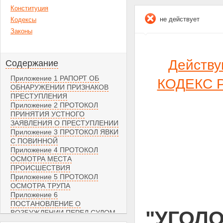
Конституция
не действует
Кодексы
Законы
Действ
Содержание
Приложение 1 РАПОРТ ОБ
КОДЕКС Р
ОБНАРУЖЕНИИ ПРИЗНАКОВ
ПРЕСТУПЛЕНИЯ
Приложение 2 ПРОТОКОЛ
ПРИНЯТИЯ УСТНОГО
ЗАЯВЛЕНИЯ О ПРЕСТУПЛЕНИИ
Приложение 3 ПРОТОКОЛ ЯВКИ
С ПОВИННОЙ
Приложение 4 ПРОТОКОЛ
ОСМОТРА МЕСТА
ПРОИСШЕСТВИЯ
Приложение 5 ПРОТОКОЛ
ОСМОТРА ТРУПА
Приложение 6
ПОСТАНОВЛЕНИЕ О
"УГОЛ
ВОЗБУЖДЕНИИ ПЕРЕД СУДОМ
ХОДАТАЙСТВА О РАЗРЕШЕНИИ