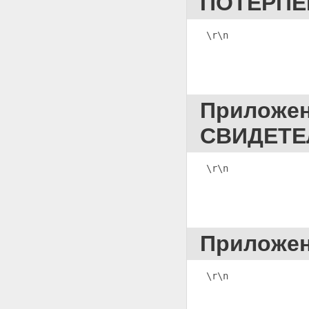
ПОТЕРПЕ
СЛЕДСТВЕННЫХ ДЕЙСТВИЙ
Приложение 77 ПРОТОКОЛ
ОЗНАКОМЛЕНИЯ
\r\n              
(ПОТЕРПЕВШЕГО,
ГРАЖДАНСКОГО ИСТЦА,
ГРАЖДАНСКОГО ОТВЕТЧИКА,
ИХ ПРЕДСТАВИТЕЛЕЙ) С
МАТЕРИАЛАМИ УГОЛОВНОГО
ДЕЛА
Приложе
Приложение 78 ПРОТОКОЛ
ОЗНАКОМЛЕНИЯ
СВИДЕТЕ
ОБВИНЯЕМОГО(ОЙ) И (ИЛИ)
ЕГО (ЕЕ) ЗАЩИТНИКА С
МАТЕРИАЛАМИ УГОЛОВНОГО
\r\n              
ДЕЛА
Приложение 79
ОБВИНИТЕЛЬНОЕ
ЗАКЛЮЧЕНИЕ
Приложение 80
Приложе
ОБВИНИТЕЛЬНЫЙ АКТ
Приложение 81
ПОСТАНОВЛЕНИЕ ОБ
ИЗБРАНИИ МЕРЫ ПРЕСЕЧЕНИЯ
\r\n              
В ВИДЕ ЗАКЛЮЧЕНИЯ ПО
СТРАЖУ