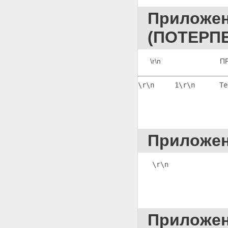
ПОЧТОВО-ТЕЛЕГРАФНЫЕ
ОТПРАВЛЕНИЯ И ИХ ВЫЕМКЕ
Приложе
Приложение 88
ПОСТАНОВЛЕНИЕ О
(ПОТЕРП
РАЗРЕШЕНИИ КОНТРОЛЯ И
ЗАПИСИ ТЕЛЕФОННЫХ И ИНЫХ
ПЕРЕГОВОРОВ
\r\n                         
Приложение 89
ПОСТАНОВЛЕНИЕ О
\r\n     1
\r\n
      Те
НАЛОЖЕНИИ АРЕСТА НА
ИМУЩЕСТВО
Приложение 90
ПОСТАНОВЛЕНИЕ О
ВРЕМЕННОМ ОТСТРАНЕНИИ
ОБВИНЯЕМОГО ОТ
Приложе
ДОЛЖНОСТИ
Приложение 91
ПОСТАНОВЛЕНИЕ О
\r\n              
НАЗНАЧЕНИИ
ПРЕДВАРИТЕЛЬНОГО
СЛУШАНИЯ
Приложение 92
ПОСТАНОВЛЕНИЕ О
НАЗНАЧЕНИИ СУДЕБНОГО
Приложе
ЗАСЕДАНИЯ БЕЗ ПРОВЕДЕНИЯ