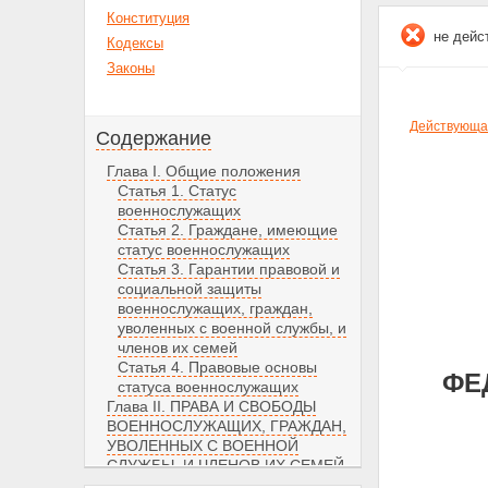
Конституция
не дейс
Кодексы
Законы
Действующая
Содержание
Глава I. Общие положения
Статья 1. Статус
военнослужащих
Статья 2. Граждане, имеющие
статус военнослужащих
Статья 3. Гарантии правовой и
социальной защиты
военнослужащих, граждан,
уволенных с военной службы, и
членов их семей
Статья 4. Правовые основы
ФЕД
статуса военнослужащих
Глава II. ПРАВА И СВОБОДЫ
ВОЕННОСЛУЖАЩИХ, ГРАЖДАН,
УВОЛЕННЫХ С ВОЕННОЙ
СЛУЖБЫ, И ЧЛЕНОВ ИХ СЕМЕЙ
Статья 5. Защита свободы,