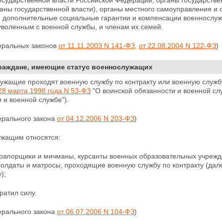
осударственной власти Российской Федерации, органы государств
ганы государственной власти), органы местного
самоуправления и 
 дополнительные социальные гарантии и компенсации военнослуж
уволенным с военной службы, и членам их семей.
деральных законов
от 11.11.2003 N 141-ФЗ
,
от 22.08.2004 N 122-ФЗ
)
Граждане, имеющие статус военнослужащих
лужащие проходят военную службу по контракту или военную служб
28 марта 1998 года N 53-ФЗ
"О воинской обязанности и
военной сл
 и военной службе").
ерального закона
от 04.12.2006 N 203-ФЗ
)
ужащим относятся:
рапорщики и мичманы, курсанты военных образовательных учреж
солдаты и
матросы, проходящие военную службу по контракту (да
);
тратил силу.
ерального закона
от 06.07.2006 N 104-ФЗ
)