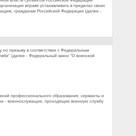
енной власти субъектов Российской Федерации
организации вправе
устанавливать в пределах своих
ащим, гражданам Российской Федерации (далее -
у по призыву в соответствии с Федеральным
ужбе" (далее - Федеральный закон "О воинской
дений профессионального образования,
сержанты и
лее - военнослужащие, проходящие военную службу