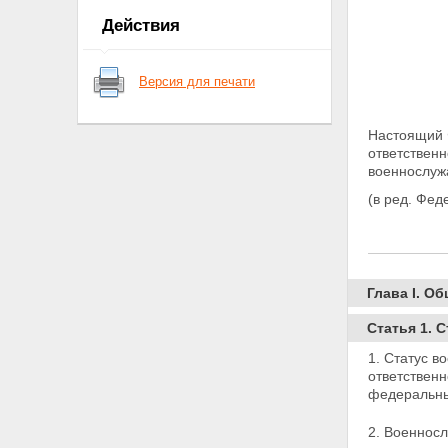
чести и достоинства
Действия
военнослужащих
Статья 6. Право на свободу
передвижения и выбор места
Версия для печати
жительства
Статья 7. Свобода слова. Право
на участие в собраниях,
Настоящий 
митингах, демонстрациях,
ответствен
шествиях и пикетировании
военнослужа
Статья 8. Свобода совести и
вероисповедания
(в ред. Фед
Статья 9. Право на участие в
управлении делами
государства и общественными
объединениями
Статья 10. Право на труд
Глава I. О
Статья 11. Служебное время и
право на отдых
Статья 1. 
Статья 12. Денежное
довольствие
1. Статус в
Статья 13. Дополнительные
ответствен
выплаты
федеральны
Статья 14. Продовольственное
и вещевое обеспечение,
2. Военнос
торгово-бытовое обслуживание