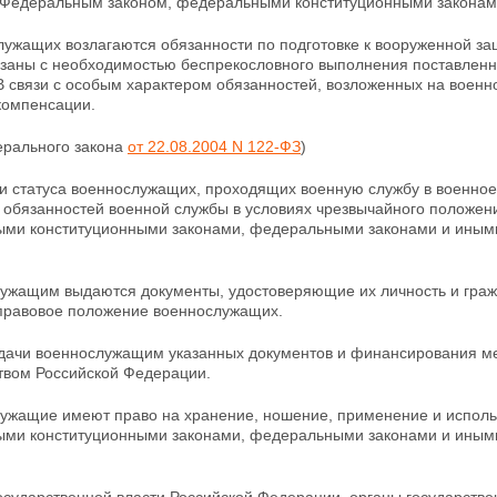
Федеральным законом, федеральными конституционными законам
лужащих возлагаются обязанности по подготовке к вооруженной з
заны с необходимостью беспрекословного выполнения поставленны
В связи с особым характером обязанностей,
возложенных на военн
компенсации.
ерального закона
от 22.08.2004 N 122-ФЗ
)
и статуса военнослужащих, проходящих военную службу в военное
 обязанностей военной службы в условиях чрезвычайного положен
ми конституционными законами, федеральными законами и иным
лужащим выдаются документы, удостоверяющие их личность и граж
 правовое положение военнослужащих.
дачи военнослужащим указанных документов и финансирования
м
твом Российской Федерации.
лужащие имеют право на хранение, ношение, применение и исполь
ми конституционными законами, федеральными законами и иным