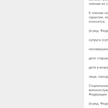
Статья 30. О признании
членам их 
утратившими силу отдельных
нормативных правовых актов в
К членам с
связи с принятием настоящего
гарантии, 
Федерального закона
относятся:
(в ред. Фед
супруга (суп
несовершен
дети старше
дети в возр
лица, нахо
Социальные
военнослужа
Федерации.
(в ред. Фе