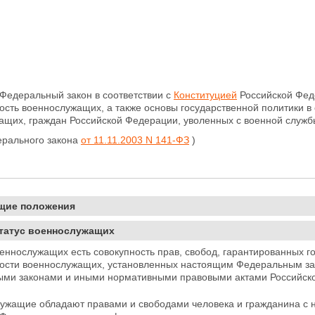
Федеральный закон в соответствии с
Конституцией
Российской
Фед
ность
военнослужащих, а также основы государственной политики в
щих, граждан Российской Федерации, уволенных с военной службы
ерального закона
от 11.11.2003 N 141-ФЗ
)
бщие положения
Статус военнослужащих
оеннослужащих есть совокупность прав, свобод, гарантированных г
ности военнослужащих, установленных настоящим Федеральным 
ми законами и иными нормативными
правовыми актами Российск
лужащие обладают правами и свободами человека и гражданина с