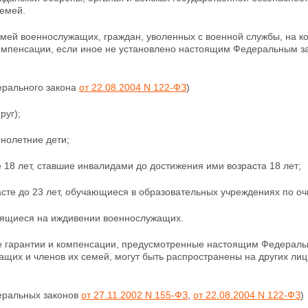
семей.
емей военнослужащих, граждан, уволенных с военной службы, на 
компенсации, если иное не установлено настоящим Федеральным з
ерального закона
от 22.08.2004 N 122-ФЗ
)
руг);
нолетние дети;
 18 лет, ставшие инвалидами до достижения ими возраста 18 лет;
асте до 23 лет, обучающиеся в образовательных учреждениях по о
дящиеся на иждивении военнослужащих.
 гарантии и компенсации, предусмотренные настоящим Федерал
щих и членов их семей, могут быть распространены на других лиц
деральных законов
от 27.11.2002 N 155-ФЗ
,
от 22.08.2004 N 122-ФЗ
)