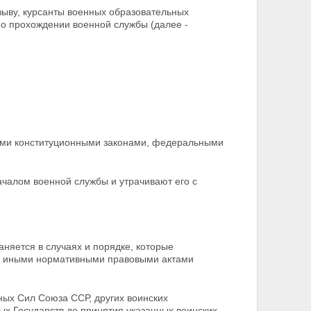
зыву, курсанты военных образовательных
о прохождении военной службы (далее -
ыми конституционными законами, федеральными
началом военной службы и
утрачивают его с
няется в случаях и порядке, которые
 иными нормативными правовыми актами
ных Сил Союза ССР, других воинских
ых Государств до
принятия указанных воинских