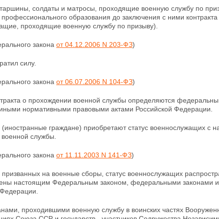
старшины, солдаты и матросы, проходящие военную службу по при
 профессионального образования до заключения с ними контракта 
ащие, проходящие военную службу по призыву).
ерального закона
от 04.12.2006 N 203-ФЗ
)
тратил силу.
ерального закона
от 06.07.2006 N 104-ФЗ
)
нтракта о прохождении военной службы определяются федеральн
 иными нормативными правовыми актами Российской Федерации.
е (иностранные граждане) приобретают статус военнослужащих с 
 военной службы.
ерального закона
от 11.11.2003 N 141-ФЗ
)
 призванных на военные сборы, статус военнослужащих распростра
ены настоящим Федеральным законом, федеральными законами и
 Федерации.
анами, проходившими военную службу в воинских частях Вооружен
иях Союза ССР и государств - участников Содружества Независим