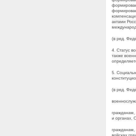
ответственность
формирован
военнослужащего
формировани
Статья 28.4. Дисциплинарное
компенсаци
взыскание и его применение
актами Рос
Статья 28.5. Обстоятельства,
международ
учитываемые при назначении
дисциплинарного взыскания
(в ред. Фед
Статья 28.6. Обстоятельства,
подлежащие выяснению при
4. Статус 
привлечении военнослужащего
также воен
к дисциплинарной
определяет
ответственности.
Доказательства и их оценка
Статья 28.7. Меры обеспечения
5. Социаль
производства по материалам о
конституци
дисциплинарном проступке
Статья 28.8. Разбирательство
(в ред. Фед
Статья 28.9. Рассмотрение
командиром материалов о
военнослуж
дисциплинарном проступке
Статья 28.10. Исполнение
гражданам,
дисциплинарных взысканий
и органах, 
Статья 29. Вступление в силу
настоящего Федерального
гражданам,
закона
войсках гра