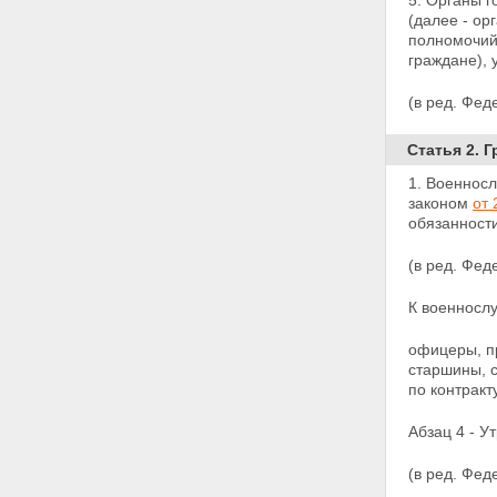
5. Органы г
право на получение
(далее - ор
юридической помощи.
полномочий
Совершение нотариальных
граждане), 
действий с участием
военнослужащих и членов их
семей
(в ред. Фе
Статья 23. Увольнение граждан
с военной службы и право на
Статья 2. 
трудоустройство
Статья 24. Социальная защита
1. Военнос
членов семей военнослужащих,
законом
от 
потерявших кормильца
обязанности
Статья 25. Дополнительные
социальные гарантии и
(в ред. Фед
компенсации,
предоставляемые
К военносл
военнослужащим,
исполняющим обязанности
офицеры, п
военной службы в условиях
старшины, 
чрезвычайного положения и
по контракту
при вооруженных конфликтах, и
членам их семей
Абзац 4 - У
Глава III. ОБЯЗАННОСТИ И
ОТВЕТСТВЕННОСТЬ
(в ред. Фед
ВОЕННОСЛУЖАЩИХ.