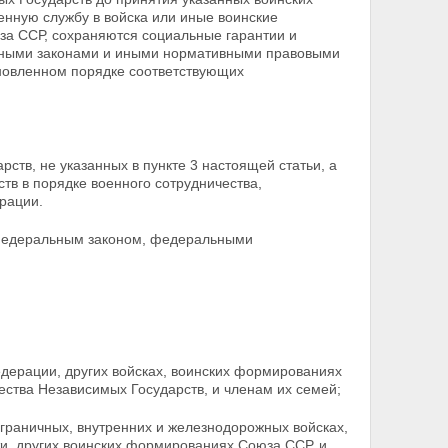
нную службу в войска или иные воинские
юза ССР, сохраняются социальные гарантии и
ными законами и иными нормативными правовыми
ановленном порядке соответствующих
арств, не указанных в пункте 3 настоящей статьи, а
тв в порядке военного сотрудничества,
рации.
 Федеральным законом, федеральными
дерации, других войсках, воинских формированиях
ества Независимых Государств, и членам их семей;
граничных, внутренних и железнодорожных войсках,
ти, других воинских формированиях Союза ССР, и