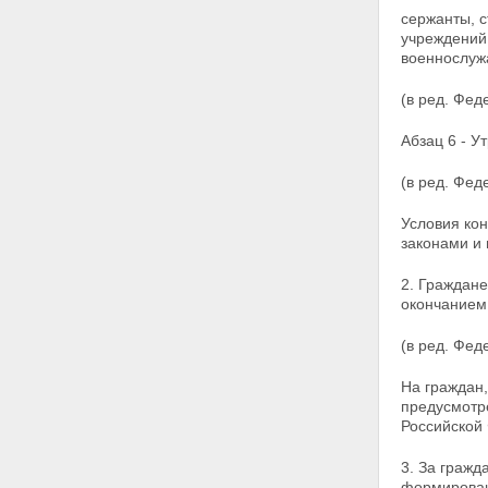
ПРОИЗВОДСТВО ПО
сержанты, 
МАТЕРИАЛАМ О
учреждений
ДИСЦИПЛИНАРНЫХ
военнослуж
ПРОСТУПКАХ, СОВЕРШЕННЫХ
ВОЕННОСЛУЖАЩИМИ
(в ред. Фед
Статья 26. Общие обязанности
Статья 27. Должностные и
специальные обязанности
Абзац 6 - У
Статья 27.1. Ограничения,
запреты и обязанности,
(в ред. Фед
связанные с прохождением
военной службы
Условия ко
Статья 28. Ответственность
законами и
военнослужащего
Статья 28.1. Права
2. Граждан
военнослужащего, который
окончанием
привлекается к
дисциплинарной
(в ред. Фед
ответственности
Статья 28.2. Основания
На граждан,
привлечения военнослужащего
предусмотр
к дисциплинарной
Российской
ответственности
Статья 28.3. Обстоятельства,
3. За гражд
исключающие дисциплинарную
формирован