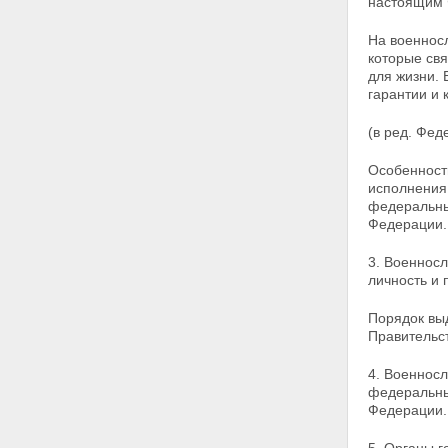
настоящим 
военнослужащих
Статья 15. Право на жилище
На военнос
Статья 15.1. Норма
которые свя
предоставления площади
для жизни. 
жилого помещения
гарантии и 
Статья 16. Право на охрану
здоровья и медицинскую
(в ред. Фед
помощь
Статья 17 - Утратила силу.
Особенност
Статья 18. Страховые гарантии
исполнения
военнослужащим. Право на
федеральны
возмещение вреда
Федерации.
Статья 19. Право на
образование и права в области
3. Военнос
культуры
личность и
Статья 20. Проезд на
транспорте. Почтовые
Порядок вы
отправления
Правительс
Статья 21. Право
военнослужащего на
4. Военнос
обжалование неправомерных
федеральны
действий
Федерации.
Статья 22. Судопроизводство в
отношении военнослужащих и