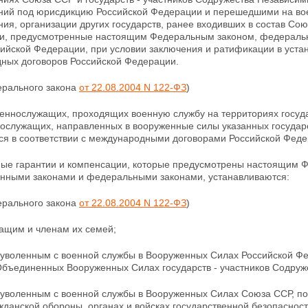
ий под юрисдикцию Российской Федерации и
перешедшими на вое
я, организации других государств, ранее входивших в состав Со
и, предусмотренные настоящим Федеральным законом, федераль
сийской Федерации, при условии заключения и ратификации в уст
ных договоров Российской Федерации.
ерального закона
от 22.08.2004 N 122-ФЗ
)
военнослужащих, проходящих военную службу на территориях
госуд
нослужащих,
направленных в вооруженные силы указанных государс
ся в соответствии с международными договорами Российской Феде
ные гарантии и компенсации, которые предусмотрены настоящим
онными законами и федеральными законами, устанавливаются:
ерального закона
от 22.08.2004 N 122-ФЗ
)
ащим и членам их семей;
 уволенным с военной службы в Вооруженных Силах
Российской
Фе
Объединенных Вооруженных Силах государств - участников Содруж
 уволенным с военной службы в Вооруженных Силах Союза ССР, по
жданской обороны, органах и войсках государственной безопаснос