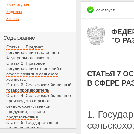
Конституция
действует
Кодексы
Законы
ФЕДЕР
Содержание
"О Р
Статья 1. Предмет
регулирования настоящего
Федерального закона
Статья 2. Правовое
регулирование отношений в
СТАТЬЯ 7 
сфере развития сельского
хозяйства
В СФЕРЕ РА
Статья 3. Сельскохозяйственный
товаропроизводитель
Статья 4. Сельскохозяйственное
производство и рынок
сельскохозяйственной
1. Госуда
продукции, сырья и
продовольствия
Статья 5. Государственная
сельскохо
аграрная политика
Статья 6. Меры по реализации