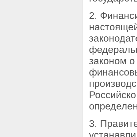
2. Финанс
настоящей
законодат
федераль
законом о
финансовы
производ
Российско
определен
3. Правит
устанавли