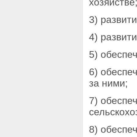
хозяйстве
Статья 13. Государственная
поддержка мероприятий по
повышению плодородия земель,
3) развит
охране сельскохозяйственных
земель
Статья 14. Государственные
4) развит
закупочные интервенции,
товарные интервенции для
регулирования рынка
5) обеспе
сельскохозяйственной
продукции, сырья и
продовольствия
6) обеспе
Статья 15. Участие федеральных
органов государственной власти,
за ними;
органов государственной власти
субъектов Российской
Федерации в реализации
7) обеспе
государственной аграрной
политики
сельскохо
Статья 16. Участие союзов
(ассоциаций)
сельскохозяйственных
товаропроизводителей в
8) обеспе
формировании и реализации