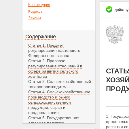
Конституция
действу
Кодексы
Законы
Содержание
Статья 1. Предмет
регулирования настоящего
Федерального закона
Статья 2. Правовое
регулирование отношений в
СТАТЬ
сфере развития сельского
хозяйства
ХОЗЯЙ
Статья 3. Сельскохозяйственный
товаропроизводитель
ПРОД
Статья 4. Сельскохозяйственное
производство и рынок
сельскохозяйственной
продукции, сырья и
продовольствия
1. Государс
Статья 5. Государственная
продовольс
аграрная политика
развития се
Статья 6. Меры по реализации