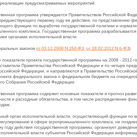
реализации предусматриваемых мероприятий.
ственная программа утверждается Правительством Российской Фед
 предшествующего первому году ее действия, по представлению
фе
ющего функции по выработке государственной политики и нормат
ленного комплекса. Государственная программа
разрабатывается
ми органами исполнительной власти.
деральных законов
от 03.12.2008 N 250-ФЗ
,
от 28.02.2012 N 6-ФЗ
)
 показатели проекта государственной программы на 2008 - 2012 г
дставители Правительства Российской Федерации и по четыре пред
оссийской Федерации, и направляются в Правительство Российско
роекта
федерального закона о федеральном бюджете на очередной
го Собрания Российской Федерации.
твенная программа содержит основные показатели и прогноз развит
ности и расходные обязательства, в том числе распределение фин
одам.
ьный орган исполнительной власти, осуществляющий функции по в
регулированию в сфере агропромышленного комплекса, не позднее
у году действия государственной программы, организует доведен
исполнительной власти субъектов Российской Федерации информаци