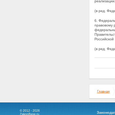
реализации
Статья 13. Государственная
поддержка мероприятий по
(в ред. Фед
повышению плодородия земель,
охране сельскохозяйственных
6. Федерал
земель
правовому 
Статья 14. Государственные
федеральны
закупочные интервенции,
Правительс
товарные интервенции для
Российской
регулирования рынка
сельскохозяйственной
(в ред. Фе
продукции, сырья и
продовольствия
Статья 15. Участие федеральных
органов государственной власти,
органов государственной власти
субъектов Российской
Федерации в реализации
государственной аграрной
политики
Главная
Статья 16. Участие союзов
(ассоциаций)
сельскохозяйственных
товаропроизводителей в
формировании и реализации
© 2012 - 2026
Законода
ZakonBase.ru