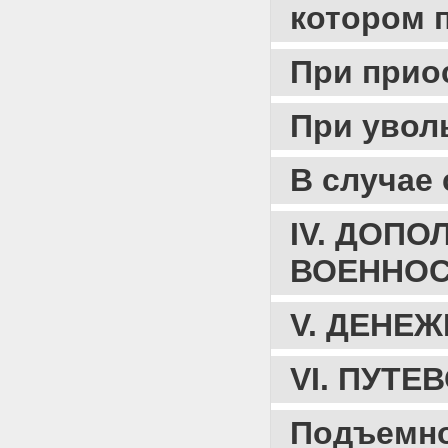
О ВЫПЛАТЕ НА ОБЗАВЕДЕНИЕ
котором 
ИМУЩЕСТВОМ ПЕРВОЙ
НЕОБХОДИМОСТИ
Приложение N 9. ИНСТРУКЦИЯ
При прио
О ПОРЯДКЕ И РАЗМЕРАХ
ВЫПЛАТЫ ЕЖЕМЕСЯЧНЫХ
НАДБАВОК ЗА УЧЕНУЮ
При увол
СТЕПЕНЬ И (ИЛИ) УЧЕНОЕ
ЗВАНИЕ
Приложение N 10.
В случае
ИНСТРУКЦИЯ О ПОРЯДКЕ И
РАЗМЕРАХ ВЫПЛАТЫ
ЕЖЕМЕСЯЧНОЙ НАДБАВКИ ЗА
IV. ДОП
ОПЕРАТОРСКОЕ
ОБСЛУЖИВАНИЕ И
ВОЕННО
ОБЕСПЕЧЕНИЕ
СОХРАННОСТИ
СПЕЦИАЛЬНОЙ АППАРАТУРЫ
V. ДЕНЕ
ЗАСЕКРЕЧИВАНИЯ
ГАРАНТИРОВАННОЙ
СТОЙКОСТИ
VI. ПУТ
Приложение N 11.
ИНСТРУКЦИЯ О ПОРЯДКЕ
ВЫПЛАТЫ ЕЖЕМЕСЯЧНОЙ
Подъемно
НАДБАВКИ ЗА ОСОБЫЕ