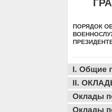
ГР
от должности; применением
дисциплинарного взыскания в
виде дисциплинарного
ареста; применением в
отношении военнослужащего
ПОРЯДОК О
заключения под стражу или
домашнего ареста в качестве
ВОЕННОСЛУ
мер пресечения; осуждением
за совершенное преступление
ПРЕЗИДЕНТ
В случаях самовольного
оставления
военнослужащими воинской
части или места военной
службы
I. Общие
В случае захвата
военнослужащих в плен или в
качестве заложников,
II. ОКЛ
интернированных в
нейтральных странах либо
безвестно отсутствующих
Оклады п
При переводе
военнослужащих из Службы
(из федерального органа
Оклады п
исполнительной власти, в