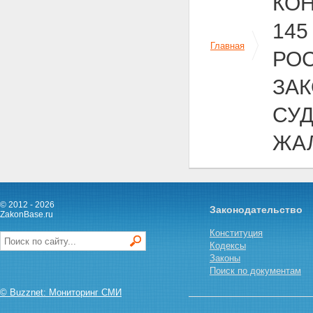
КО
Приложение N 15.
ИНСТРУКЦИЯ О ПОРЯДКЕ И
145
РАЗМЕРАХ ВЫПЛАТЫ
ЕЖЕМЕСЯЧНОЙ НАДБАВКИ ЗА
Главная
РОС
РАБОТУ С ШИФРАМИ
Приложение N 16.
ЗАК
ИНСТРУКЦИЯ О ПОРЯДКЕ
ВЫПЛАТЫ ЕЖЕМЕСЯЧНОЙ
НАДБАВКИ ЗА ОБЪЕМ И
СУД
ВАЖНОСТЬ ВЫПОЛНЯЕМЫХ
ВОЕННОСЛУЖАЩИМИ ЗАДАЧ
ЖАЛ
Приложение N 17.
ИНСТРУКЦИЯ О ПОРЯДКЕ
ВЫПЛАТЫ ЕЖЕМЕСЯЧНОЙ
НАДБАВКИ ЗА ПРОВЕДЕНИЕ
ПРАВОВОЙ ЭКСПЕРТИЗЫ
© 2012 - 2026
ПРАВОВЫХ АКТОВ И
Законодательство
ZakonBase.ru
ПРОЕКТОВ ПРАВОВЫХ АКТОВ,
Конституция
ПОДГОТОВКУ И
Кодексы
РЕДАКТИРОВАНИЕ ПРОЕКТОВ
Законы
ПРАВОВЫХ АКТОВ И ИХ
Поиск по документам
ВИЗИРОВАНИЕ В КАЧЕСТВЕ
ЮРИСТА ИЛИ ИСПОЛНИТЕЛЯ
© Buzznet: Мониторинг СМИ
Приложение N 18.
ИНСТРУКЦИЯ О ПОРЯДКЕ