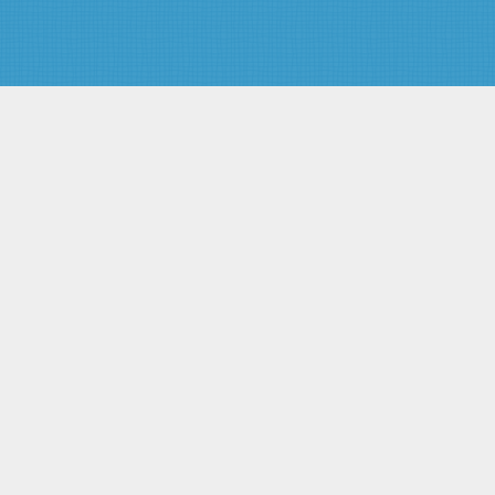
ВЫПЛАТЫ ЕЖЕМЕСЯЧНОЙ
НАДБАВКИ ЗА
КОМАНДОВАНИЕ
(РУКОВОДСТВО) ВОИНСКИМИ
ПОДРАЗДЕЛЕНИЯМИ И
ВОИНСКИМИ ЧАСТЯМИ
Приложение N 19.
ИНСТРУКЦИЯ О ПОРЯДКЕ
ВЫПЛАТЫ ЕЖЕМЕСЯЧНОЙ
НАДБАВКИ
ВОЕННОСЛУЖАЩИМ
СТРУКТУРНЫХ
ПОДРАЗДЕЛЕНИЙ СЛУЖБЫ,
ДИСЛОЦИРОВАННЫХ В Г.
МОСКВЕ
Приложение N 20.
ИНСТРУКЦИЯ О
ЕЖЕМЕСЯЧНОМ ДЕНЕЖНОМ
ПООЩРЕНИИ
ВОЕННОСЛУЖАЩИХ СЛУЖБЫ
Приложение N 21.
ИНСТРУКЦИЯ О ПОРЯДКЕ
ВЫПЛАТЫ ЕЖЕМЕСЯЧНОЙ
НАДБАВКИ
ВОЕННОСЛУЖАЩИМ