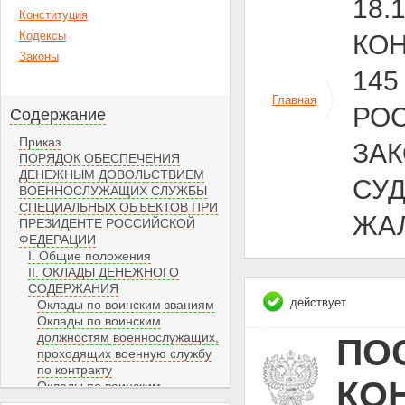
18.
Конституция
Кодексы
КО
Законы
145
Главная
РОС
Содержание
Приказ
ЗАК
ПОРЯДОК ОБЕСПЕЧЕНИЯ
ДЕНЕЖНЫМ ДОВОЛЬСТВИЕМ
СУД
ВОЕННОСЛУЖАЩИХ СЛУЖБЫ
СПЕЦИАЛЬНЫХ ОБЪЕКТОВ ПРИ
ЖАЛ
ПРЕЗИДЕНТЕ РОССИЙСКОЙ
ФЕДЕРАЦИИ
I. Общие положения
II. ОКЛАДЫ ДЕНЕЖНОГО
СОДЕРЖАНИЯ
действует
Оклады по воинским званиям
Оклады по воинским
должностям военнослужащих,
ПО
проходящих военную службу
по контракту
КО
Оклады по воинским
должностям военнослужащих,