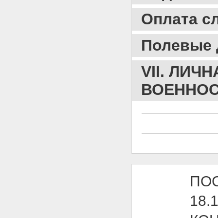
УСЛОВИЯ СЛУЖБЫ
ВОЕННОСЛУЖАЩИМ
Оплата с
МЕДИЦИНСКИХ
ПОДРАЗДЕЛЕНИЙ СЛУЖБЫ
Приложение N 12.
Полевые 
ИНСТРУКЦИЯ О РАЗМЕРАХ И
ПОРЯДКЕ ВЫПЛАТЫ
ЕЖЕМЕСЯЧНОЙ НАДБАВКИ ЗА
VII. ЛИ
СЛОЖНОСТЬ,
НАПРЯЖЕННОСТЬ И
ВОЕННО
СПЕЦИАЛЬНЫЙ РЕЖИМ
ВОЕННОЙ СЛУЖБЫ
Приложение N 13.
ИНСТРУКЦИЯ О ПОРЯДКЕ
ВЫПЛАТЫ ДЕНЕЖНОГО
ВОЗНАГРАЖДЕНИЯ ЗА
КЛАССНУЮ КВАЛИФИКАЦИЮ
(КВАЛИФИКАЦИОННУЮ
КАТЕГОРИЮ)
Приложение N 14.
ПОС
ИНСТРУКЦИЯ О ПОРЯДКЕ
ВЫПЛАТЫ
18.
ЕДИНОВРЕМЕННОГО
ПОСОБИЯ ПРИ ЗАКЛЮЧЕНИИ
КОНТРАКТА