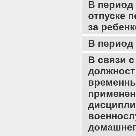
Приложение N 1. ИНСТРУКЦИЯ
В период 
О ПОРЯДКЕ ВЫПЛАТЫ
ПРОЦЕНТНОЙ НАДБАВКИ ЗА
отпуске п
ВЫСЛУГУ ЛЕТ
Приложение N 2. ИНСТРУКЦИЯ
за ребен
О ПОРЯДКЕ ВЫПЛАТЫ
ЕДИНОВРЕМЕННОГО
ДЕНЕЖНОГО
В период 
ВОЗНАГРАЖДЕНИЯ ЗА
ДОБРОСОВЕСТНОЕ
ИСПОЛНЕНИЕ
В связи 
ОБЯЗАННОСТЕЙ ВОЕННОЙ
СЛУЖБЫ
должност
Приложение N 3. ИНСТРУКЦИЯ
О ПОРЯДКЕ ВЫПЛАТЫ
временны
ПРЕМИИ ЗА ОБРАЗЦОВОЕ
ВЫПОЛНЕНИЕ ВОИНСКОГО
применен
ДОЛГА
Приложение N 4. ИНСТРУКЦИЯ
дисципли
О ПОРЯДКЕ ВЫПЛАТЫ
ЕЖЕМЕСЯЧНОЙ НАДБАВКИ ЗА
военносл
ОСОБЫЕ УСЛОВИЯ СЛУЖБЫ
Приложение N 5. ИНСТРУКЦИЯ
домашнего
О ПОРЯДКЕ ВЫПЛАТЫ
ЕЖЕМЕСЯЧНОЙ