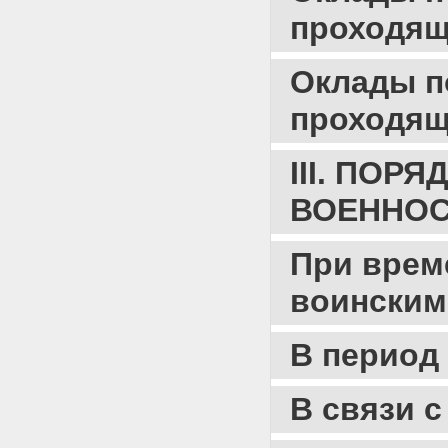
котором предусмотрена
проходящ
военная служба) в
федеральный орган
исполнительной власти, в
Оклады п
котором предусмотрена
военная служба (в Службу)
При приостановлении
проходящ
военной службы
При увольнении с военной
службы
III. ПО
В случае смерти (гибели)
военнослужащего
ВОЕННОС
IV. ДОПОЛНИТЕЛЬНЫЕ И
ИНЫЕ ВЫПЛАТЫ
ВОЕННОСЛУЖАЩИМ
При врем
V. ДЕНЕЖНЫЕ АТТЕСТАТЫ
VI. ПУТЕВОЕ ДОВОЛЬСТВИЕ
воинским
Подъемное пособие
Оплата служебных
командировок
В период
Полевые деньги
VII. ЛИЧНАЯ КАРТОЧКА
ДЕНЕЖНОГО ДОВОЛЬСТВИЯ
В связи 
ВОЕННОСЛУЖАЩЕГО
Приложения