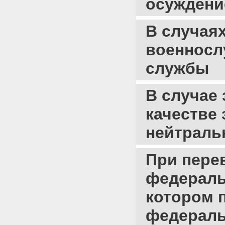
осуждени
ПРОЦЕНТНОЙ НАДБАВКИ К
ОКЛАДУ ПО ВОИНСКОЙ
ДОЛЖНОСТИ
В случая
ВОЕННОСЛУЖАЩИМ
СЛУЖБЫ, ДОПУЩЕННЫМ К
военносл
ГОСУДАРСТВЕННОЙ ТАЙНЕ
НА ПОСТОЯННОЙ ОСНОВЕ
службы
Приложение N 6. ИНСТРУКЦИЯ
О ПОРЯДКЕ ВЫПЛАТЫ
ЕЖЕМЕСЯЧНОЙ
В случае
ПРОЦЕНТНОЙ НАДБАВКИ К
ОКЛАДУ ПО ВОИНСКОЙ
качестве
ДОЛЖНОСТИ
ВОЕННОСЛУЖАЩИМ
нейтраль
СТРУКТУРНЫХ
ПОДРАЗДЕЛЕНИЙ ПО ЗАЩИТЕ
ГОСУДАРСТВЕННОЙ ТАЙНЫ
При пере
СЛУЖБЫ ЗА СТАЖ СЛУЖБЫ
(РАБОТЫ) В УКАЗАННЫХ
федераль
СТРУКТУРНЫХ
ПОДРАЗДЕЛЕНИЯХ
котором 
Приложение N 7. ИНСТРУКЦИЯ
О ПОРЯДКЕ ОКАЗАНИЯ
МАТЕРИАЛЬНОЙ ПОМОЩИ
федераль
Приложение N 8. ИНСТРУКЦИЯ