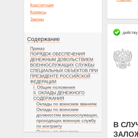
Конституция
Кодексы
Законы
действу
Содержание
Приказ
ПОРЯДОК ОБЕСПЕЧЕНИЯ
ДЕНЕЖНЫМ ДОВОЛЬСТВИЕМ
ВОЕННОСЛУЖАЩИХ СЛУЖБЫ
СПЕЦИАЛЬНЫХ ОБЪЕКТОВ ПРИ
ПРЕЗИДЕНТЕ РОССИЙСКОЙ
ФЕДЕРАЦИИ
I. Общие положения
II. ОКЛАДЫ ДЕНЕЖНОГО
СОДЕРЖАНИЯ
Оклады по воинским званиям
Оклады по воинским
должностям военнослужащих,
проходящих военную службу
В СЛУ
по контракту
Оклады по воинским
ЗАЛОЖ
должностям военнослужащих,