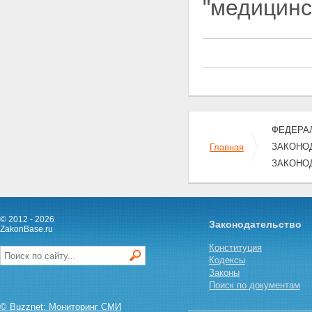
"медицинс
ФЕДЕРАЛ
ЗАКОНО
Главная
ЗАКОНО
© 2012 - 2026
Законодательство
ZakonBase.ru
Конституция
Кодексы
Законы
Поиск по документам
© Buzznet: Мониторинг СМИ