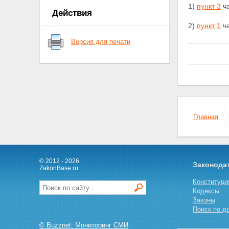
1)
пункт 3
ча
Действия
2)
пункт 1
ча
Версия для печати
Главная
© 2012 - 2026
Законода
ZakonBase.ru
Конституци
Кодексы
Законы
Поиск по д
© Buzznet: Мониторинг СМИ