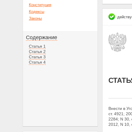
Конституция
Кодексы
действу
Законы
Содержание
Статья 1
Статья 2
Статья 3
Статья 4
СТАТЬ
Внести в У
ст. 4921; 200
2284; N 30, с
2012, N 10,