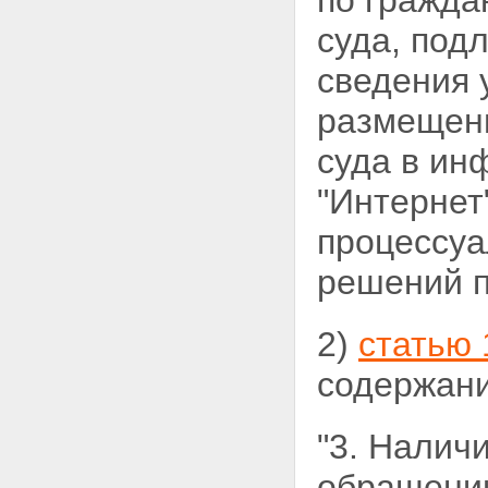
по гражда
суда, под
сведения 
размещен
суда в ин
"Интернет
процессуа
решений п
2)
статью 
содержани
"3. Налич
обращении