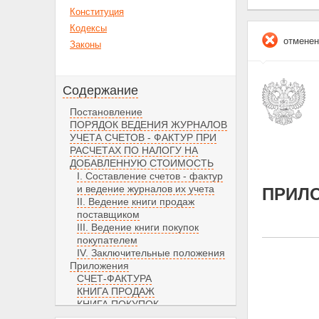
Конституция
Кодексы
отменен
Законы
Содержание
Постановление
ПОРЯДОК ВЕДЕНИЯ ЖУРНАЛОВ
УЧЕТА СЧЕТОВ - ФАКТУР ПРИ
РАСЧЕТАХ ПО НАЛОГУ НА
ДОБАВЛЕННУЮ СТОИМОСТЬ
I. Составление счетов - фактур
и ведение журналов их учета
ПРИЛ
II. Ведение книги продаж
поставщиком
III. Ведение книги покупок
покупателем
IV. Заключительные положения
Приложения
СЧЕТ-ФАКТУРА
КНИГА ПРОДАЖ
КНИГА ПОКУПОК