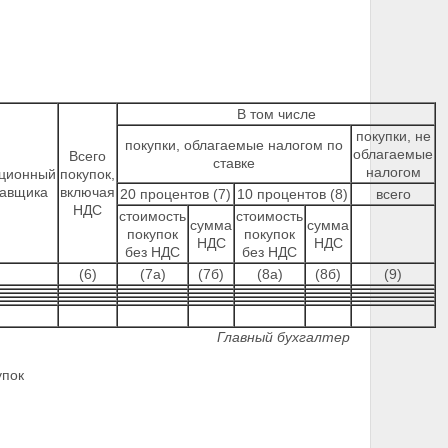
В том числе
покупки, не
покупки, облагаемые налогом по
облагаемые
Всего
ставке
налогом
ционный
покупок,
тавщика
включая
20 процентов (7)
10 процентов (8)
всего
НДС
стоимость
стоимость
сумма
сумма
покупок
покупок
НДС
НДС
без НДС
без НДС
(6)
(7а)
(7б)
(8а)
(8б)
(9)
Главный бухгалтер
упок