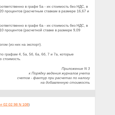
оответственно в графе 5а - их стоимость без НДС, в
20 процентов (расчетным ставкам в размере 16,67 и
оответственно в графе 6а - их стоимость без НДС, в
10 процентов (расчетной ставке в размере 9,09
гом (из них на экспорт).
 графам 4, 5а, 5б, 6а, 6б, 7 и 7а, которые
ю стоимость.
Приложение N 3
к Порядку ведения журналов учета
счетов - фактур при расчетах по налогу
на добавленную стоимость
от 02.02.98 N 108
)