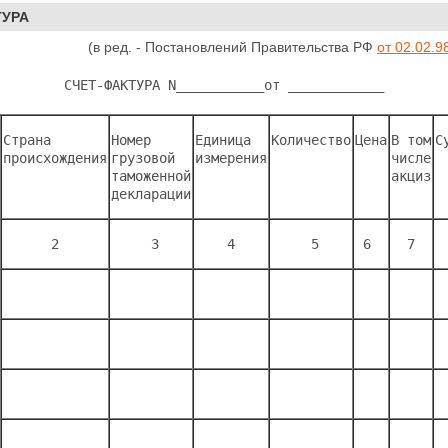
ТУРА
(в ред. - Постановлений Правительства РФ
от 02.02.9
        СЧЕТ-ФАКТУРА N___________от ____________        
Страна 
Номер 
Единица 
Количество
Цена
В том
С
происхождения
грузовой
измерения
числе
таможенной
акциз
декларации
      2 
     3 
    4 
     5 
 6 
  7 
 