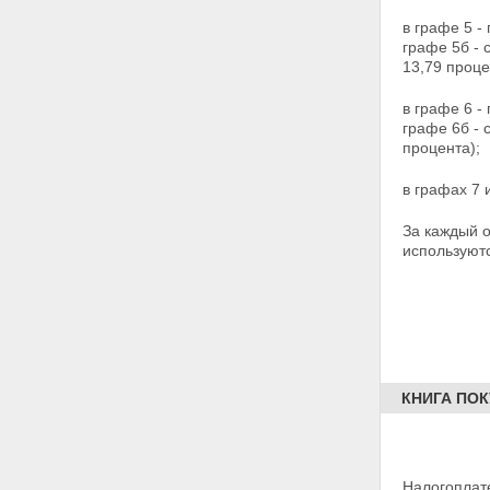
в графе 5 -
графе 5б - 
13,79 проце
в графе 6 -
графе 6б - 
процента);
в графах 7 
За каждый о
используютс
КНИГА ПО
Налогоплат