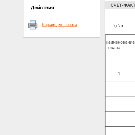
СЧЕТ-ФАК
Действия
Версия для печати
\r\n     
Наименование
товара 
     1 