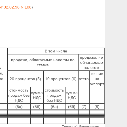
от 02.02.98 N 108
)
В том числе
продажи, не
продажи, облагаемые налогом по
облагаемые
ставке
налогом
о
ж,
из них
ая
20 процентов (5)
10 процентов (6)
всего
на
экспорт
стоимость
стоимость
сумма
сумма
продаж без
продаж
НДС
НДС
НДС
без НДС
(5а)
(5б)
(6а)
(6б)
(7)
(8)
Главный бухгалтер