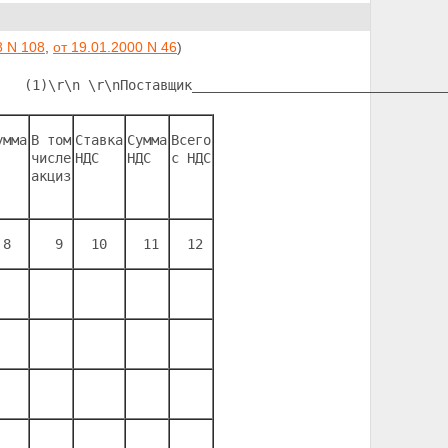
8 N 108
,
от 19.01.2000 N 46
)
   (1)
\r\n 
\r\nПоставщик________________________________
умма
В том
Ставка
Сумма
Всего
числе
НДС 
НДС 
с НДС
акциз
 8 
   9
  10 
  11 
  12 