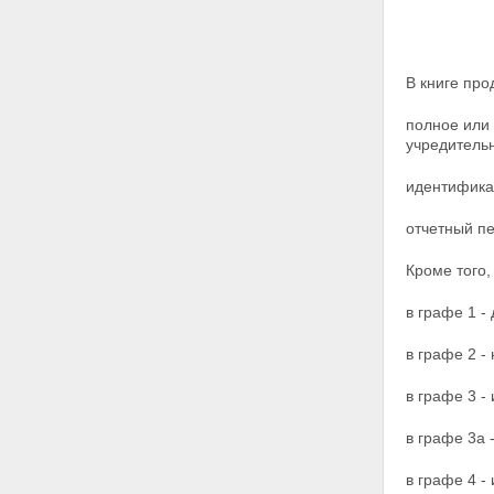
В книге про
полное или
учредитель
идентифика
отчетный пе
Кроме того,
в графе 1 -
в графе 2 -
в графе 3 
в графе 3а 
в графе 4 -