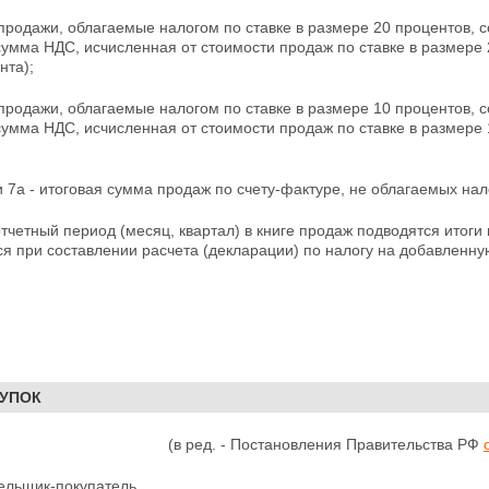
 продажи, облагаемые налогом по ставке в размере 20
процентов, с
сумма НДС, исчисленная от стоимости продаж по ставке в размере 
нта);
 продажи, облагаемые налогом по ставке в размере 10 процентов, с
сумма НДС, исчисленная от стоимости продаж по ставке в размере 
и 7а - итоговая сумма продаж по счету-фактуре, не облагаемых нало
тчетный период (месяц, квартал) в книге продаж подводятся итоги по
я при составлении расчета (декларации) по налогу на добавленну
КУПОК
(в ред. - Постановления Правительства РФ
ельщик-покупатель______________________________________