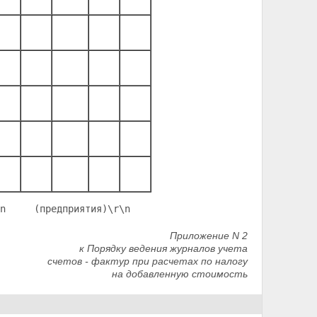
n     (предприятия)
\r\n                                 
Приложение N 2
к Порядку ведения журналов учета
счетов - фактур при расчетах по налогу
на добавленную стоимость