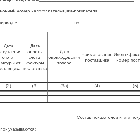
ионный номер налогоплательщика-покупателя______________
 период с_______________________по______________________
Дата
Дата
оступления
оплаты
Дата
Наименование
Идентифика
счета-
счета-
оприходования
поставщика
номер пос
актуры от
фактуры
товара
оставщика
поставщика
(2)
(3)
(3а)
(4)
(5)
Состав показателей книги пок
упок указываются: