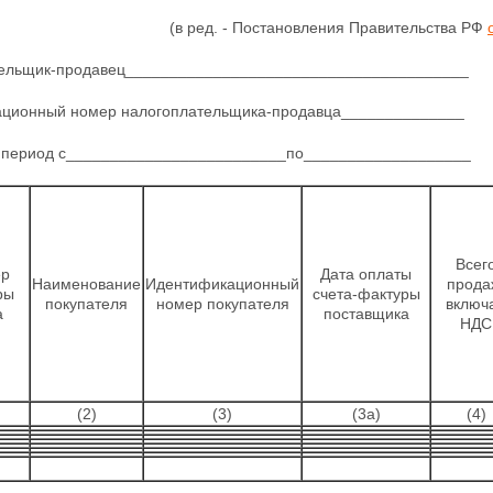
(в ред. - Постановления Правительства РФ
ельщик-продавец_______________________________________
ционный номер налогоплательщика-продавца______________
 период с_________________________по___________________
Всег
ер
Дата оплаты
Наименование
Идентификационный
прода
ры
счета-фактуры
покупателя
номер покупателя
включ
а
поставщика
НДС
(2)
(3)
(3а)
(4)