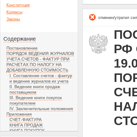
Конституция
Кодексы
отменен/утратил си
Законы
ПО
Содержание
РФ 
Постановление
ПОРЯДОК ВЕДЕНИЯ ЖУРНАЛОВ
19.
УЧЕТА СЧЕТОВ - ФАКТУР ПРИ
РАСЧЕТАХ ПО НАЛОГУ НА
ДОБАВЛЕННУЮ СТОИМОСТЬ
ПО
I. Составление счетов - фактур
и ведение журналов их учета
II. Ведение книги продаж
СЧЕ
поставщиком
III. Ведение книги покупок
НА
покупателем
IV. Заключительные положения
Приложения
СТ
СЧЕТ-ФАКТУРА
КНИГА ПРОДАЖ
КНИГА ПОКУПОК