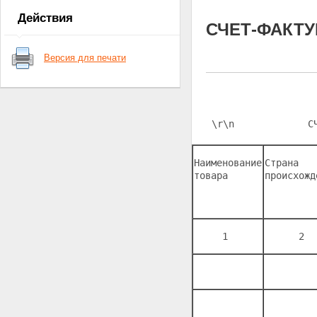
Действия
СЧЕТ-ФАКТУ
Версия для печати
\r\n             С
Наименование
Страна 
товара 
происхожд
     1 
      2 