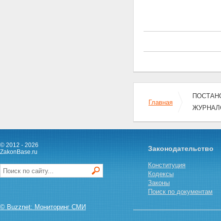
ПОСТАНО
Главная
ЖУРНАЛО
© 2012 - 2026
Законодательство
ZakonBase.ru
Конституция
Кодексы
Законы
Поиск по документам
© Buzznet: Мониторинг СМИ