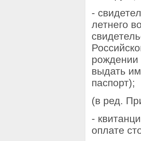
СИМВОЛИКОЙ РОССИЙСКОЙ
- свидете
ФЕДЕРАЦИИ
Приложение N 8
летнего в
свидетель
Российско
рождении 
выдать им
паспорт);
(в ред. П
- квитанц
оплате
ст