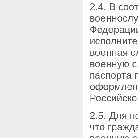
2.4. В соо
военносл
Федерации
исполните
военная с
военную с
паспорта 
оформленн
Российско
2.5. Для 
что
гражд