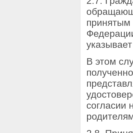
2.7. Граж
обращающи
принятым 
Федерации
указывает
В этом сл
полученно
представл
удостовер
согласии 
родителям