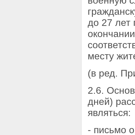
военную с
гражданск
до 27 лет
окончании
соответст
месту жит
(в ред. П
2.6. Осно
дней) рас
являться:
- письмо 