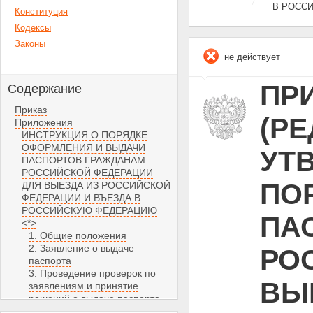
В РОСС
Конституция
Кодексы
Законы
не действует
ПРИ
Содержание
Приказ
(РЕ
Приложения
ИНСТРУКЦИЯ О ПОРЯДКЕ
ОФОРМЛЕНИЯ И ВЫДАЧИ
УТ
ПАСПОРТОВ ГРАЖДАНАМ
РОССИЙСКОЙ ФЕДЕРАЦИИ
ПО
ДЛЯ ВЫЕЗДА ИЗ РОССИЙСКОЙ
ФЕДЕРАЦИИ И ВЪЕЗДА В
РОССИЙСКУЮ ФЕДЕРАЦИЮ
ПА
<*>
1. Общие положения
2. Заявление о выдаче
РО
паспорта
3. Проведение проверок по
ВЫ
заявлениям и принятие
решений о выдаче паспорта
4. Оформление, выдача и