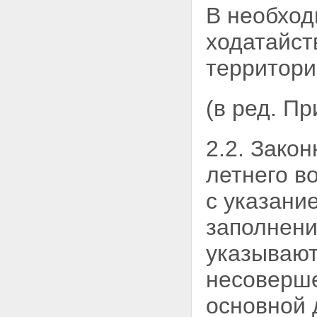
В необход
ходатайст
территори
(в ред. П
2.2. Зако
летнего
в
с указани
заполнения
указываю
несоверше
основной 