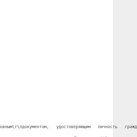
овным
\r\nдокументом,   удостоверяющим   личность   гражд