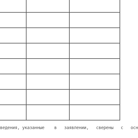
ведения, указанные    в   заявлении,   сверены   с   осн