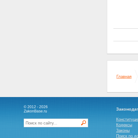
Главная
© 2012 - 2026
Законода
ZakonBase.ru
Конституци
Кодексы
Законы
Поиск по д