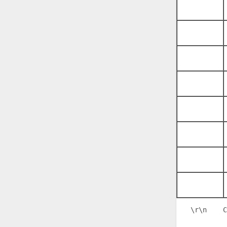
\r\n
    С