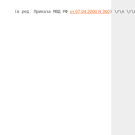
      (в ред. Приказа МВД РФ 
от 07.04.2000 N 360
) 
\r\n 
\r\