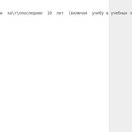
и  за
\r\nпоследние  10  лет  (включая  учебу в учебных з