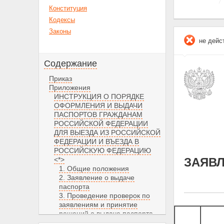
Конституция
Кодексы
Законы
не дейс
Содержание
Приказ
Приложения
ИНСТРУКЦИЯ О ПОРЯДКЕ
ОФОРМЛЕНИЯ И ВЫДАЧИ
ПАСПОРТОВ ГРАЖДАНАМ
РОССИЙСКОЙ ФЕДЕРАЦИИ
ДЛЯ ВЫЕЗДА ИЗ РОССИЙСКОЙ
ФЕДЕРАЦИИ И ВЪЕЗДА В
РОССИЙСКУЮ ФЕДЕРАЦИЮ
<*>
ЗАЯВЛ
1. Общие положения
2. Заявление о выдаче
паспорта
3. Проведение проверок по
заявлениям и принятие
решений о выдаче паспорта
4. Оформление, выдача и