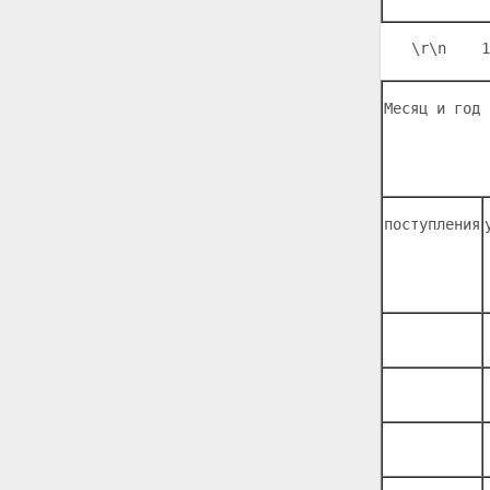
СИМВОЛИКОЙ РОССИЙСКОЙ
ФЕДЕРАЦИИ
\r\n
    1
Приложение N 8
Месяц и год 
поступления