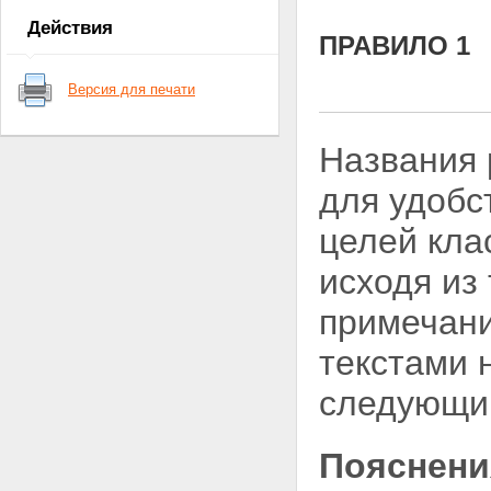
Правило 3а
Действия
Правило 3б
ПРАВИЛО 1
Правило 3в
Правило 4
Версия для печати
Правило 5
Правило 5а (Футляры,
коробки и аналогичная тара)
Названия 
Правило 5б (Упаковочные
материалы и тара)
для удобс
Правило 6
СОКРАЩЕНИЯ И СИМВОЛЫ
целей кл
Раздел XII ОБУВЬ, ГОЛОВНЫЕ
УБОРЫ, ЗОНТЫ,
исходя из
СОЛНЦЕЗАЩИТНЫЕ ЗОНТЫ,
ТРОСТИ, ТРОСТИ-СИДЕНЬЯ,
примечани
ХЛЫСТЫ, КНУТЫ И ИХ ЧАСТИ;
ОБРАБОТАННЫЕ ПЕРЬЯ И
ИЗДЕЛИЯ ИЗ НИХ;
текстами 
ИСКУССТВЕННЫЕ ЦВЕТЫ;
ИЗДЕЛИЯ ИЗ ЧЕЛОВЕЧЕСКОГО
следующ
ВОЛОСА
Группа 64 Обувь, гетры и
аналогичные изделия; их части
Пояснени
Группа 65 Головные уборы и их
части