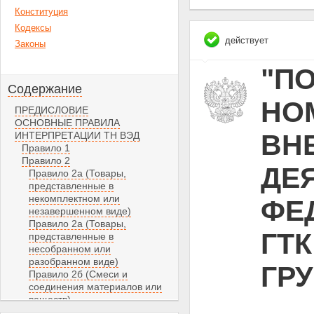
Конституция
Кодексы
действует
Законы
"П
Содержание
НО
ПРЕДИСЛОВИЕ
ОСНОВНЫЕ ПРАВИЛА
ВН
ИНТЕРПРЕТАЦИИ ТН ВЭД
Правило 1
Правило 2
ДЕ
Правило 2а (Товары,
представленные в
некомплектном или
ФЕД
незавершенном виде)
Правило 2а (Товары,
ГТК
представленные в
несобранном или
разобранном виде)
ГРУ
Правило 2б (Смеси и
соединения материалов или
веществ)
Правило 3