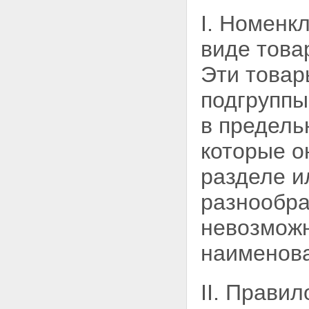
Группа 66 Зонты,
I. Номенк
солнцезащитные зонты, трости,
трости-сиденья, хлысты, кнуты
виде това
для верховой езды и их части
Группа 67 Обработанные перья
Эти товар
и пух и изделия из перьев или
пуха; искусственные цветы;
подгрупп
изделия из человеческого
волоса
в предель
Раздел XIII. ИЗДЕЛИЯ ИЗ
КАМНЯ, ГИПСА, ЦЕМЕНТА,
которые о
АСБЕСТА, СЛЮДЫ ИЛИ
АНАЛОГИЧНЫХ МАТЕРИАЛОВ;
разделе и
КЕРАМИЧЕСКИЕ ИЗДЕЛИЯ;
СТЕКЛО И ИЗДЕЛИЯ ИЗ НЕГО
разнообра
Группа 68 Изделия из камня,
гипса, цемента, асбеста, слюды
невозможн
или аналогичных материалов
Группа 69 Керамические
наименова
изделия
Подгруппа I Изделия из
кремнеземистой каменной муки
или из аналогичных
II. Правил
кремнеземистых пород и