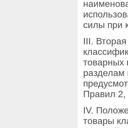
огнеупорные изделия
наименова
Подгруппа II Прочие
керамические изделия
использов
Группа 70 Стекло и изделия из
него
силы при 
III. Втора
классифик
товарных 
разделам 
предусмот
Правил 2, 
IV. Положе
товары кл