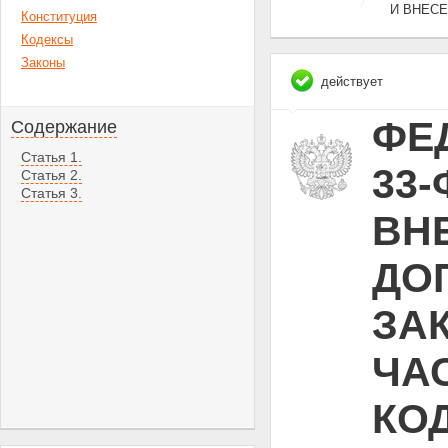
И ВНЕС
Конституция
Кодексы
Законы
действует
ФЕД
Содержание
Статья 1.
33-
Статья 2.
Статья 3.
ВН
ДО
ЗА
ЧА
КО