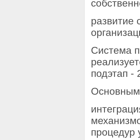
собственн
развитие 
организац
Система п
реализуетс
подэтап - 
Основными
интеграци
механизмо
процедур 