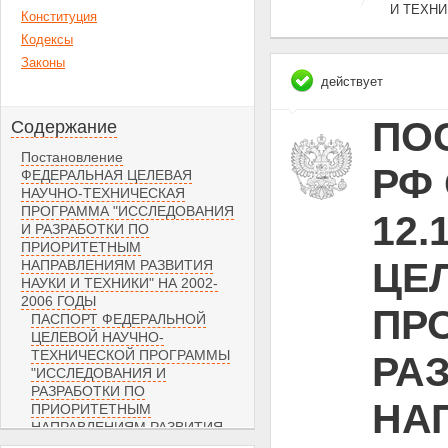
И ТЕХНИ
Конституция
Кодексы
Законы
действует
ПО
Содержание
Постановление
РФ 
ФЕДЕРАЛЬНАЯ ЦЕЛЕВАЯ
НАУЧНО-ТЕХНИЧЕСКАЯ
ПРОГРАММА "ИССЛЕДОВАНИЯ
12.
И РАЗРАБОТКИ ПО
ПРИОРИТЕТНЫМ
ЦЕ
НАПРАВЛЕНИЯМ РАЗВИТИЯ
НАУКИ И ТЕХНИКИ" НА 2002-
2006 ГОДЫ
ПР
ПАСПОРТ ФЕДЕРАЛЬНОЙ
ЦЕЛЕВОЙ НАУЧНО-
ТЕХНИЧЕСКОЙ ПРОГРАММЫ
РА
"ИССЛЕДОВАНИЯ И
РАЗРАБОТКИ ПО
НА
ПРИОРИТЕТНЫМ
НАПРАВЛЕНИЯМ РАЗВИТИЯ
НАУКИ И ТЕХНИКИ" НА 2002-