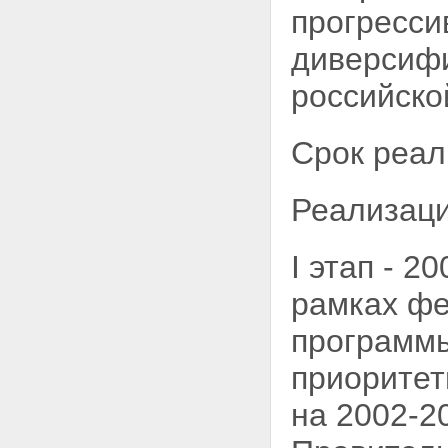
прогресси
Приложения
Приложение 1 ПЕРЕЧЕНЬ
диверсифи
МЕРОПРИЯТИЙ НА 2005-2006
ГОДЫ ФЕДЕРАЛЬНОЙ
российско
ЦЕЛЕВОЙ НАУЧНО-
ТЕХНИЧЕСКОЙ ПРОГРАММЫ
"ИССЛЕДОВАНИЯ И
РАЗРАБОТКИ ПО
Срок реал
ПРИОРИТЕТНЫМ
НАПРАВЛЕНИЯМ РАЗВИТИЯ
НАУКИ И ТЕХНИКИ" НА 2002-
Реализаци
2006 ГОДЫ И ОБЪЕМЫ
ФИНАНСИРОВАНИЯ (БЕЗ
УЧЕТА КАПИТАЛЬНЫХ
I этап - 
ВЛОЖЕНИЙ)
Приложение 2 ПЕРЕЧЕНЬ
рамках фе
ИНВЕСТИЦИОННЫХ
ОБЪЕКТОВ,
программы
ПРЕДУСМОТРЕННЫХ
ФЕДЕРАЛЬНОЙ ЦЕЛЕВОЙ
приоритет
НАУЧНО-ТЕХНИЧЕСКОЙ
ПРОГРАММОЙ
на 2002-2
"ИССЛЕДОВАНИЯ И
РАЗРАБОТКИ ПО