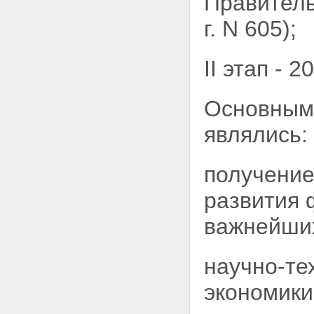
Правитель
ПРИОРИТЕТНЫМ
НАПРАВЛЕНИЯМ РАЗВИТИЯ
г. N 605);
НАУКИ И ТЕХНИКИ" НА 2002-
2006 ГОДЫ (МЕРОПРИЯТИЯ
ПО ОБЕСПЕЧЕНИЮ
II этап - 
ФУНКЦИОНИРОВАНИЯ
УНИКАЛЬНЫХ СТЕНДОВ И
УСТАНОВОК НАУЧНЫХ И
ОБРАЗОВАТЕЛЬНЫХ
Основными
ОРГАНИЗАЦИЙ, А ТАКЖЕ
УНИКАЛЬНЫХ ОБЪЕКТОВ
являлись:
ИНФРАСТРУКТУРЫ, НАУКИ И
ОБРАЗОВАНИЯ И ОБЪЕМЫ
КАПИТАЛЬНЫХ ВЛОЖЕНИЙ)
получение
развития 
важнейших
научно-те
экономики