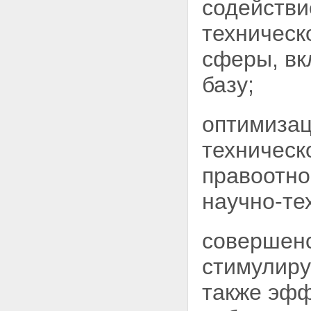
содействи
техническ
сферы, вк
базу;
оптимизац
техническ
правоотн
научно-те
совершенс
стимулиру
также эфф