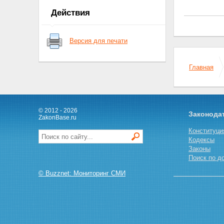
Статья 7. Условия назначения
Действия
трудовой пенсии по старости
Статья 8. Условия назначения
трудовой пенсии по
Версия для печати
инвалидности
Статья 9. Условия назначения
трудовой пенсии по случаю
Главная
потери кормильца
Глава III. Страховой стаж
Статья 10. Периоды работы и
(или) иной деятельности,
включаемые в страховой стаж
© 2012 - 2026
Законода
Статья 11. Иные периоды,
ZakonBase.ru
засчитываемые в страховой
Конституци
стаж
Кодексы
Статья 12. Порядок исчисления
Законы
страхового стажа
Поиск по д
Статья 13. Правила подсчета и
порядок подтверждения
© Buzznet: Мониторинг СМИ
страхового стажа
Глава IV. Размеры трудовых
пенсий
Статья 14. Размеры трудовых
пенсий по старости
Статья 15. Размеры трудовой