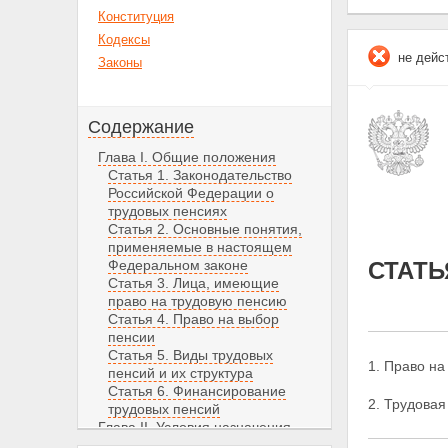
Конституция
Кодексы
не дейс
Законы
Содержание
Глава I. Общие положения
Статья 1. Законодательство
Российской Федерации о
трудовых пенсиях
Статья 2. Основные понятия,
применяемые в настоящем
Федеральном законе
СТАТЬ
Статья 3. Лица, имеющие
право на трудовую пенсию
Статья 4. Право на выбор
пенсии
Статья 5. Виды трудовых
1. Право на
пенсий и их структура
Статья 6. Финансирование
2. Трудовая
трудовых пенсий
Глава II. Условия назначения
трудовых пенсий