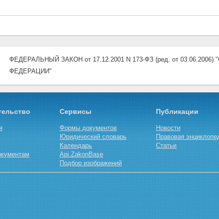
ФЕДЕРАЛЬНЫЙ ЗАКОН от 17.12.2001 N 173-ФЗ (ред. от 03.06.20
ФЕДЕРАЦИИ"
тельство
Сервисы
Публикации
я
Формы документов
Новости
Юридический словарь
Правовая энциклопе
Календарь
Статьи
окументам
Api.ZakonBase
Подбор изображений