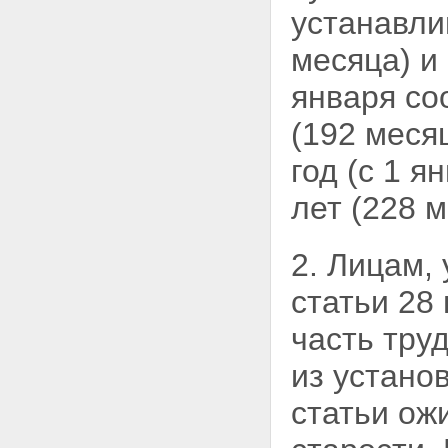
стажа на соответствующих
устанавли
видах работ и снижение
возраста, дающего право на
месяца) и
трудовую пенсию по старости,
лицам, работавшим в районах
января со
Крайнего Севера и
приравненных к ним
(192 меся
местностях
Статья 29. Перерасчет
год (с 1 
размеров трудовых пенсий по
документам пенсионного дела
лет (228 м
Статья 30. Оценка пенсионных
прав застрахованных лиц
Глава VII. Порядок введения в
действие настоящего
2. Лицам, 
Федерального закона
Статья 31. Вступление в силу
статьи 28
настоящего Федерального
закона
часть тру
Статья 32. Введение в действие
установленного настоящим
из устано
Федеральным законом
ожидаемого периода выплаты
статьи ож
трудовой пенсии