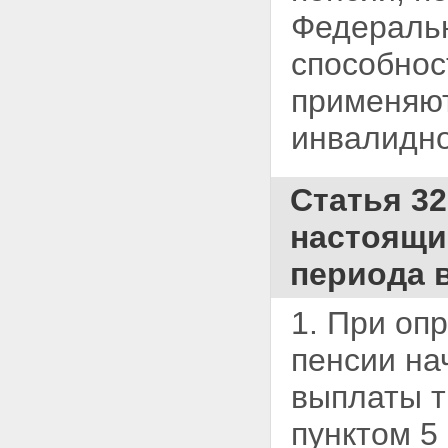
трудовой пенсии
Федераль
Статья 23. Сроки выплаты и
доставки трудовой пенсии
способност
Статья 24. Выплата трудовой
пенсии лицам, выезжающим на
постоянное жительство за
применяютс
пределы территории
Российской Федерации
инвалидно
Статья 25. Ответственность за
достоверность сведений,
необходимых для установления
Статья 32
и выплаты трудовой пенсии
Статья 26. Удержания из
настоящи
трудовой пенсии
Глава VI. Порядок сохранения и
периода 
конвертации (преобразования)
ранее приобретенных прав
Статья 27. Сохранение права
1. При оп
на досрочное назначение
трудовой пенсии
пенсии на
Статья 28. Сохранение права
на досрочное назначение
выплаты 
трудовой пенсии отдельным
категориям граждан
пунктом 5
Статья 28.1. Суммирование