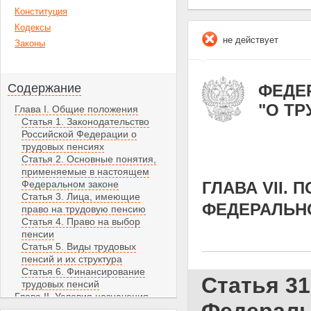
Конституция
Кодексы
не действует
Законы
Содержание
ФЕДЕР
"О Т
Глава I. Общие положения
Статья 1. Законодательство
Российской Федерации о
трудовых пенсиях
Статья 2. Основные понятия,
применяемые в настоящем
Федеральном законе
ГЛАВА VII.
Статья 3. Лица, имеющие
ФЕДЕРАЛЬН
право на трудовую пенсию
Статья 4. Право на выбор
пенсии
Статья 5. Виды трудовых
пенсий и их структура
Статья 6. Финансирование
Статья 31
трудовых пенсий
Глава II. Условия назначения
трудовых пенсий