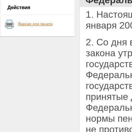
Федераль
Статья 7. Условия назначения
Действия
трудовой пенсии по старости
1. Настоя
Статья 8. Условия назначения
трудовой пенсии по
января 20
Версия для печати
инвалидности
Статья 9. Условия назначения
трудовой пенсии по случаю
2. Со дня
потери кормильца
Глава III. Страховой стаж
закона
ут
Статья 10. Периоды работы и
(или) иной деятельности,
государст
включаемые в страховой стаж
Статья 11. Иные периоды,
Федерал
засчитываемые в страховой
стаж
государст
Статья 12. Порядок исчисления
страхового стажа
принятые 
Статья 13. Правила подсчета и
порядок подтверждения
Федеральн
страхового стажа
Глава IV. Размеры трудовых
нормы пен
пенсий
Статья 14. Размеры трудовых
пенсий по старости
не против
Статья 15. Размеры трудовой