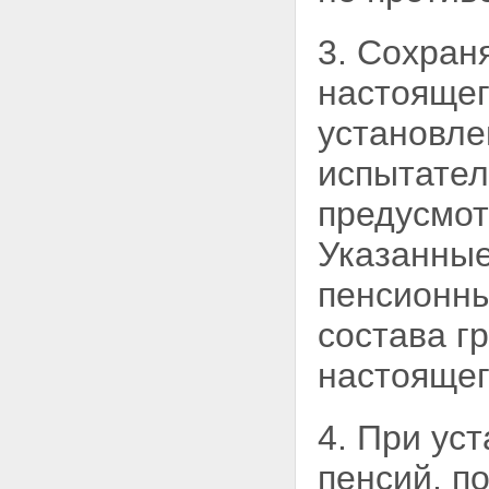
пенсии по инвалидности
Статья 16. Размеры трудовых
3. Сохран
пенсий по случаю потери
кормильца
настояще
Статья 17. Определение,
перерасчет, индексация и
установле
корректировка размеров
трудовых пенсий
испытател
Глава V. Назначение, перерасчет
размеров, выплата и доставка
предусмо
трудовых пенсий
Статья 18. Порядок
Указанные
назначения, перерасчета
размеров, выплаты и доставки
пенсионны
трудовых пенсий
Статья 19. Сроки назначения
состава г
трудовой пенсии
Статья 20. Сроки перерасчета
настоящег
размера трудовой пенсии
Статья 21. Приостановление и
возобновление выплаты
4. При ус
трудовой пенсии
Статья 22. Прекращение и
пенсий, п
восстановление выплаты