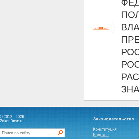
ФЕ
ПО
ВЛ
Главная
ПР
РО
РОС
РА
ЗН
© 2012 - 2026
Законодательство
ZakonBase.ru
Конституция
Кодексы