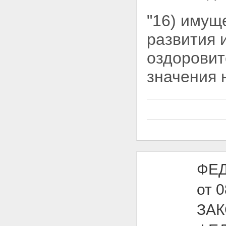
"16) имущ
развития 
оздоровит
значения 
ФЕД
от 
ЗА