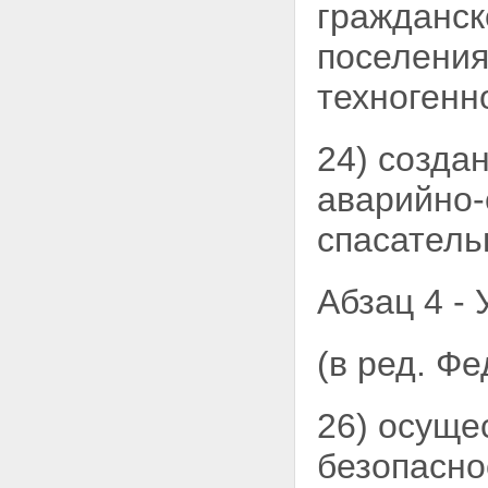
гражданск
поселения
техногенн
24) созда
аварийно-
спасатель
Абзац
4 -
(в ред. Ф
26) осуще
безопасно