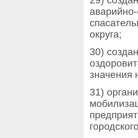
29) созда
аварийно-
спасатель
округа;
30) созда
оздоровит
значения 
31) орган
мобилиза
предприят
городского