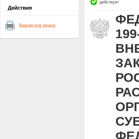
действует
Статья 18
Действия
Статья 19
ФЕД
Статья 20
Статья 21
Версия для печати
Статья 22
199
ВН
ЗА
РО
РА
ОР
СУ
ФЕ