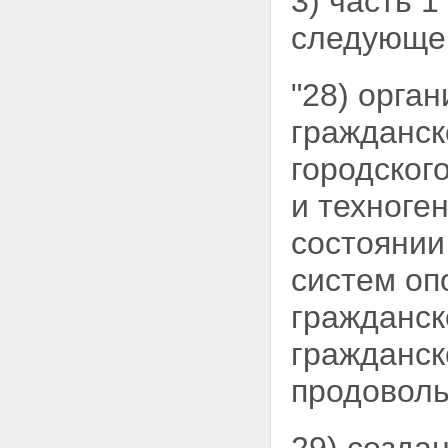
3) часть 1
следующег
"28) орга
гражданск
городског
и техноге
состоянии
систем оп
гражданск
гражданск
продоволь