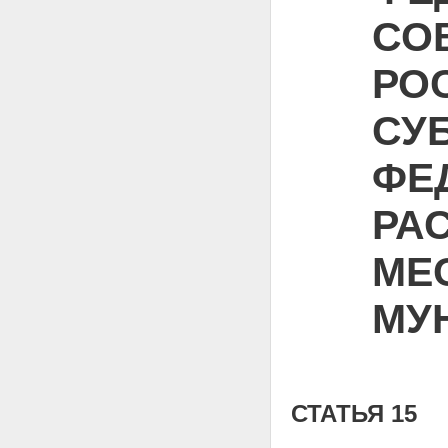
СО
РО
СУ
ФЕД
РА
МЕ
МУ
СТАТЬЯ 15