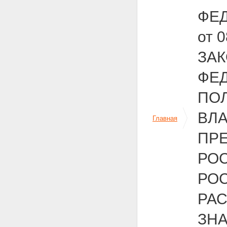
ФЕД
от 
ЗА
ФЕ
ПО
ВЛ
Главная
ПР
РО
РОС
РА
ЗН