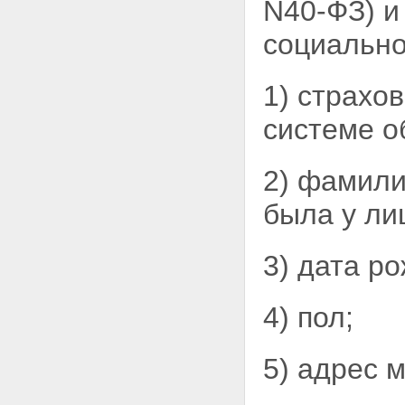
N40-ФЗ) 
социально
1) страхо
системе о
2) фамили
была у
ли
3) дата р
4) пол;
5) адрес 