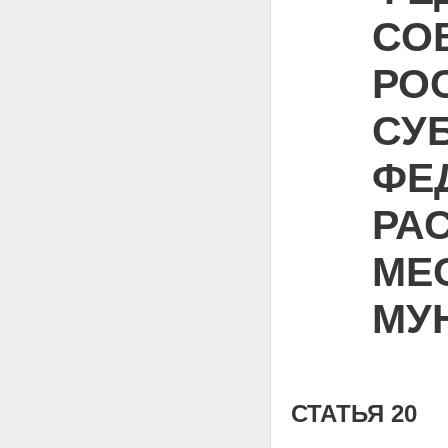
СО
РО
СУ
ФЕД
РА
МЕ
МУ
СТАТЬЯ 20