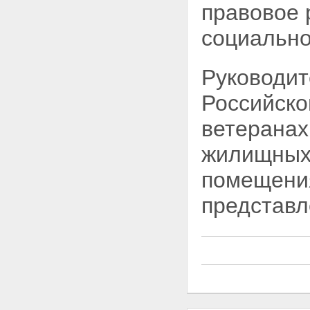
правовое 
социально
Руководит
Российск
ветеранах
жилищных 
помещения
представ