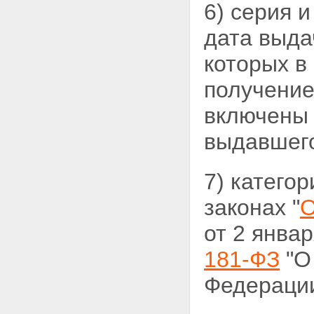
6) серия 
дата выда
которых 
получение
включены 
выдавшего
7) катего
законах "
О
от 2 янва
181-ФЗ
"О
Федерации