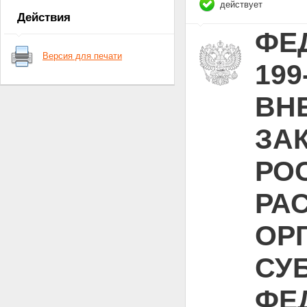
действует
Статья 18
Действия
Статья 19
ФЕД
Статья 20
Статья 21
Версия для печати
Статья 22
199
ВН
ЗА
РО
РА
ОР
СУ
ФЕ