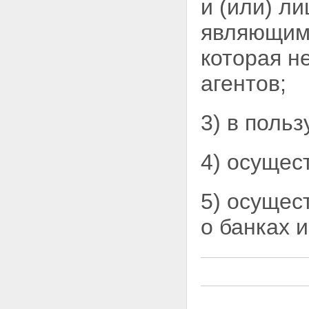
и (или) л
являющим
которая н
агентов;
3) в поль
4) осущес
5) осущес
о банках
и