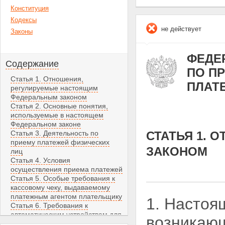
Конституция
Кодексы
не действует
Законы
ФЕДЕР
Содержание
ПО П
Статья 1. Отношения,
ПЛАТ
регулируемые настоящим
Федеральным законом
Статья 2. Основные понятия,
используемые в настоящем
Федеральном законе
Статья 3. Деятельность по
СТАТЬЯ 1.
приему платежей физических
ЗАКОНОМ
лиц
Статья 4. Условия
осуществления приема платежей
Статья 5. Особые требования к
кассовому чеку, выдаваемому
платежным агентом плательщику
1. Настоя
Статья 6. Требования к
автоматическим устройствам для
возникающ
приема платежей физических