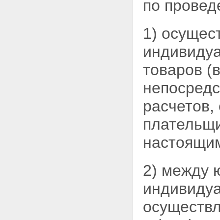
по провед
1) осущес
индивиду
товаров (
непосредс
расчетов,
плательщи
настоящи
2) между 
индивиду
осуществл