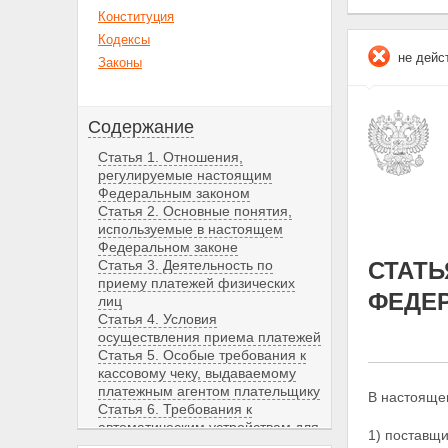
Конституция
Кодексы
не дейс
Законы
Содержание
Статья 1. Отношения,
регулируемые настоящим
Федеральным законом
Статья 2. Основные понятия,
используемые в настоящем
Федеральном законе
Статья 3. Деятельность по
СТАТЬ
приему платежей физических
ФЕДЕ
лиц
Статья 4. Условия
осуществления приема платежей
Статья 5. Особые требования к
кассовому чеку, выдаваемому
платежным агентом плательщику
В настояще
Статья 6. Требования к
автоматическим устройствам для
1) поставщи
приема платежей физических