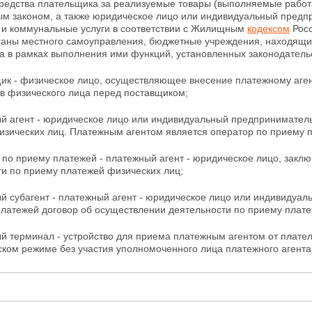
редства плательщика за реализуемые товары (выполняемые работы
м законом, а также юридическое лицо или индивидуальный
предпр
и коммунальные услуги в соответствии с Жилищным
кодексом
Росс
рганы местного
самоуправления, бюджетные учреждения, находящи
а в рамках выполнения ими функций, установленных законодатель
щик - физическое лицо, осуществляющее внесение
платежному аге
тв физического лица перед поставщиком;
ый агент - юридическое лицо или индивидуальный предпринимател
изических лиц. Платежным агентом является оператор по приему п
 по приему платежей - платежный агент - юридическое лицо, зак
ти по приему платежей физических лиц;
ый субагент - платежный агент - юридическое лицо или индивидуа
платежей договор об осуществлении деятельности по приему плат
ый терминал - устройство для приема платежным агентом от плат
ском режиме без участия уполномоченного лица платежного агента