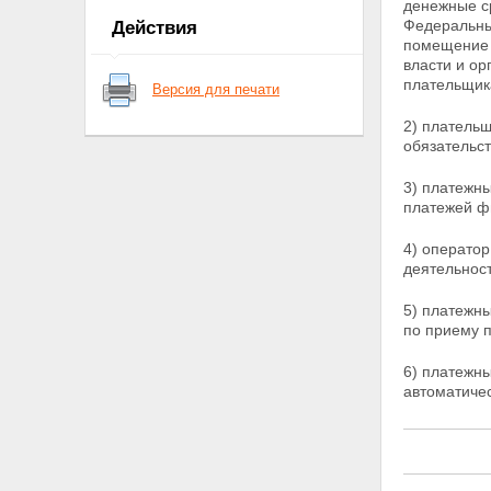
денежные с
лиц
Федеральны
Действия
Статья 7. Контроль за
помещение 
соблюдением требований,
власти и о
предусмотренных настоящим
плательщик
Версия для печати
Федеральным законом
Статья 8. Заключительные
2) платель
положения
обязательс
Статья 9. Вступление в силу
настоящего Федерального
3) платежн
закона
платежей
ф
4) оператор
деятельнос
5) платежн
по приему 
6) платежн
автоматиче