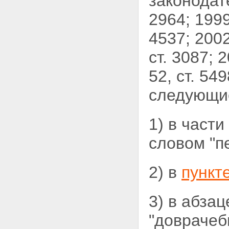
законодат
2964; 1999,
4537; 2002
ст. 3087; 
52, ст. 549
следующи
1) в части
словом
"п
2) в
пункт
3) в абза
"доврачеб