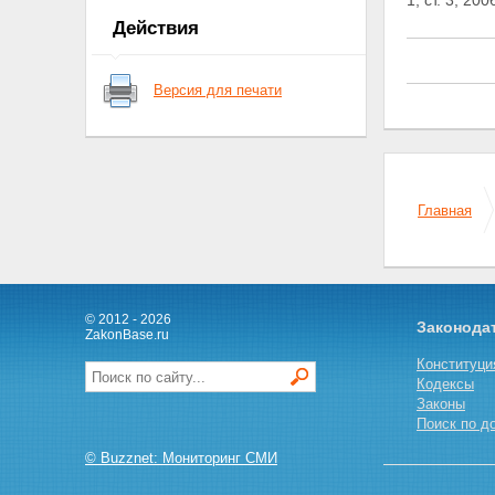
1, ст. 3; 2
Действия
Версия для печати
Главная
© 2012 - 2026
Законода
ZakonBase.ru
Конституци
Кодексы
Законы
Поиск по д
© Buzznet: Мониторинг СМИ