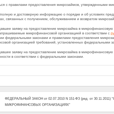
ться с правилами предоставления микрозаймов, утвержденными ми
ь полную и достоверную информацию о порядке и об
условиях пре
ах, связанных с получением, обслуживанием и возвратом микроза
одавшее заявку на предоставление микрозайма в микрофинансовую 
запрашиваемые микрофинансовой организацией в соответствии с
п
ыми федеральными законами и правилами предоставления микроза
совой организацией требований, установленных федеральными з
одавшее заявку на предоставление микрозайма в микрофинансовую 
нности в соответствии с федеральными законами.
ФЕДЕРАЛЬНЫЙ ЗАКОН от 02.07.2010 N 151-ФЗ (ред. от 30.11.2
МИКРОФИНАНСОВЫХ ОРГАНИЗАЦИЯХ"