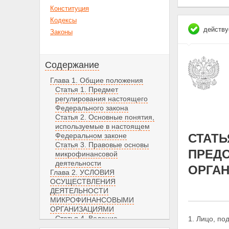
Конституция
Кодексы
действу
Законы
Содержание
Глава 1. Общие положения
Статья 1. Предмет
регулирования настоящего
Федерального закона
Статья 2. Основные понятия,
используемые в настоящем
Федеральном законе
СТАТЬ
Статья 3. Правовые основы
ПРЕД
микрофинансовой
деятельности
ОРГА
Глава 2. УСЛОВИЯ
ОСУЩЕСТВЛЕНИЯ
ДЕЯТЕЛЬНОСТИ
МИКРОФИНАНСОВЫМИ
ОРГАНИЗАЦИЯМИ
Статья 4. Ведение
1. Лицо, п
государственного реестра