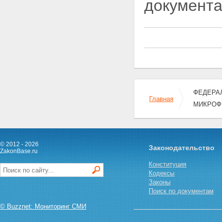
документа
предоставление микрозайма в
микрофинансовую
организацию
Статья 11. Права и обязанности
заемщика
Статья 12. Ограничения
деятельности
микрофинансовой организации
Статья 13. Страхование рисков
микрофинансовой организации
ФЕДЕРАЛ
и формирование целевых
Главная
МИКРОФ
фондов
Глава 4. РЕГУЛИРОВАНИЕ И
КОНТРОЛЬ ДЕЯТЕЛЬНОСТИ
МИКРОФИНАНСОВЫХ
ОРГАНИЗАЦИЙ
© 2012 - 2026
Законодательство
Статья 14. Регулирование и
ZakonBase.ru
контроль деятельности
Конституция
микрофинансовых организаций
Кодексы
Статья 15. Отчетность
Законы
микрофинансовых организаций
Поиск по документам
Статья 16. Отношения между
микрофинансовыми
© Buzznet: Мониторинг СМИ
организациями и бюро