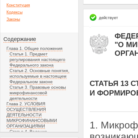
Конституция
Кодексы
действует
Законы
ФЕДЕР
Содержание
"О М
Глава 1. Общие положения
ОРГА
Статья 1. Предмет
регулирования настоящего
Федерального закона
Статья 2. Основные понятия,
используемые в настоящем
Федеральном законе
СТАТЬЯ 13 
Статья 3. Правовые основы
И ФОРМИРО
микрофинансовой
деятельности
Глава 2. УСЛОВИЯ
ОСУЩЕСТВЛЕНИЯ
ДЕЯТЕЛЬНОСТИ
МИКРОФИНАНСОВЫМИ
1. Микроф
ОРГАНИЗАЦИЯМИ
Статья 4. Ведение
возникающ
государственного реестра