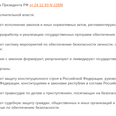
за Президента РФ
от 24.12.93 N 2288
)
олнительной власти:
ют исполнение законов и иных нормативных актов, регламентирую
 разработку и реализацию государственных программ
обеспечения 
ют систему мероприятий по обеспечению безопасности личности, о
и;
вии с законом формируют, реорганизуют и ликвидируют
государств
рганы:
т защиту конституционного строя в Российской Федерации, руков
Федерации, конституциями и законами республик в составе Росси
т правосудие по делам о преступлениях, посягающих на безопасно
ют судебную защиту граждан, общественных и иных организаций и 
тью по обеспечению безопасности.