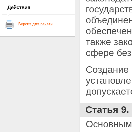
БЕЗОПАСНОСТИ РОССИЙСКОЙ
государст
Действия
ФЕДЕРАЦИИ
Статья 8. Основные элементы
объединен
системы безопасности
Версия для печати
Статья 9. Основные функции
обеспечен
системы безопасности
Статья 10. Разграничение
также зак
полномочий органов власти в
системе безопасности
сфере без
Статья 11. Руководство
государственными органами
обеспечения безопасности
Создание 
Статья 12. Силы и средства
обеспечения безопасности
установле
Раздел III. СОВЕТ
БЕЗОПАСНОСТИ РОССИЙСКОЙ
допускает
ФЕДЕРАЦИИ
Статья 13. Статус Совета
безопасности Российской
Федерации
Статья 9
Статья 14. Состав Совета
безопасности Российской
Федерации и порядок его
Основными
формирования
Статья 15. Основные задачи