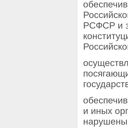
обеспечив
Российско
РСФСР и з
конституц
Российск
осуществл
посягающи
государст
обеспечив
и иных ор
нарушены 