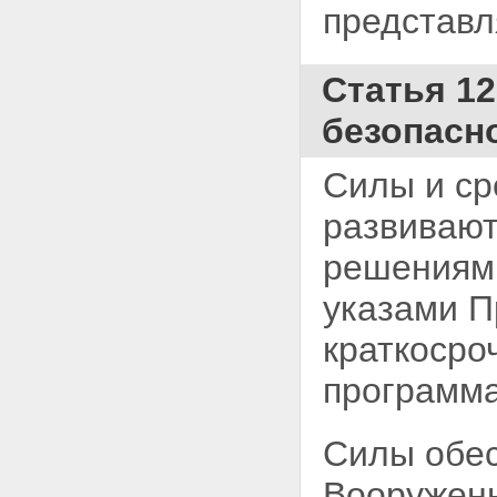
представл
Статья 12
безопасн
Силы и ср
развивают
решениями
указами П
краткоср
программа
Силы обес
Вооруженн