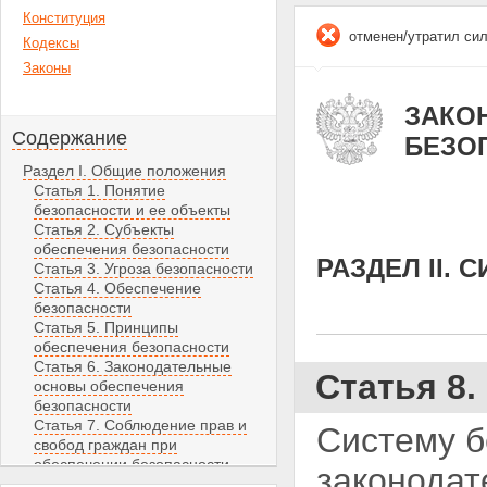
Конституция
отменен/утратил си
Кодексы
Законы
ЗАКОН 
Содержание
БЕЗО
Раздел I. Общие положения
Статья 1. Понятие
безопасности и ее объекты
Статья 2. Субъекты
обеспечения безопасности
РАЗДЕЛ II.
Статья 3. Угроза безопасности
Статья 4. Обеспечение
безопасности
Статья 5. Принципы
обеспечения безопасности
Статья 6. Законодательные
Статья 8
основы обеспечения
безопасности
Статья 7. Соблюдение прав и
Систему б
свобод граждан при
обеспечении безопасности
законодат
Раздел II. СИСТЕМА