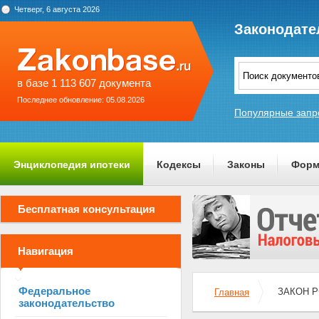
Четверг, 6 августа 2026
Законодате
в базе 1 113 607 документа
Последнее обновление: 05.08.2026
Популярные запр
Энциклопедия ипотеки
Кодексы
Законы
Форм
О проекте
Бесплатная консультация
Навигация
Федеральное
ЗАКОН РФ
Главная
законодательство