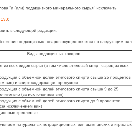
лова "и (или) подакцизного минерального сырья" исключить.
 193
:
жить в следующей редакции:
обложение подакцизных товаров осуществляется по следующим нал
Виды подакцизных товаров
т из всех видов сырья (в том числе этиловый спирт-сырец из всех
родукция с объемной долей этилового спирта свыше 25 процентов
ем вин) и спиртосодержащая продукция
родукция с объемной долей этилового спирта свыше 9 до 25
ючительно (за исключением вин)
родукция с объемной долей этилового спирта до 9 процентов
(за исключением вин)
ционные крепленые
ючением натуральных нетрадиционных, вин шампанских и игристых