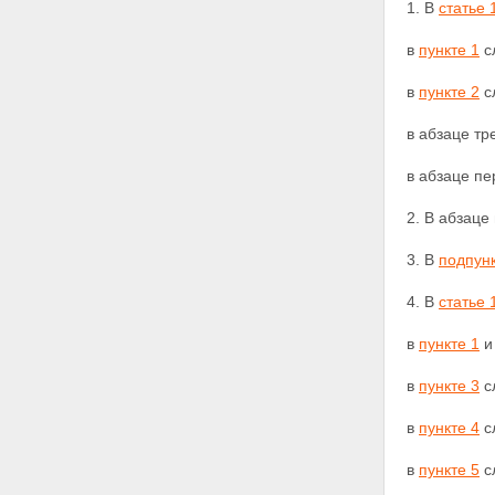
1. В
статье 
в
пункте 1
с
в
пункте 2
с
в абзаце т
в абзаце п
2. В абзац
3. В
подпунк
4. В
статье 
в
пункте 1
и
в
пункте 3
с
в
пункте 4
с
в
пункте 5
с