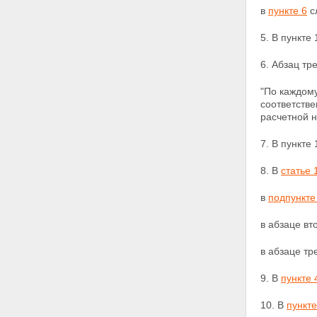
в
пункте 6
с
5. В пункте
6. Абзац тр
"По каждому
соответстве
расчетной н
7. В пункте
8. В
статье 
в
подпункте
в абзаце в
в абзаце т
9. В
пункте 
10. В
пункте