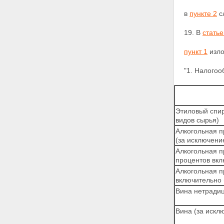
в
пункте 2
с
19. В
статье
пункт 1
изло
"1. Налого
Этиловый спир
видов сырья)
Алкогольная п
(за исключени
Алкогольная п
процентов вкл
Алкогольная п
включительно 
Вина нетради
Вина (за искл