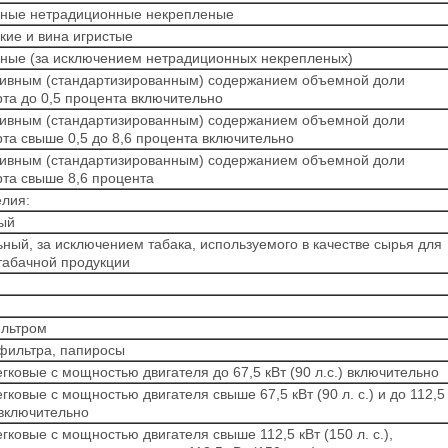
ьные нетрадиционные некрепленые
ие и вина игристые
ьные (за исключением нетрадиционных некрепленых)
тивным (стандартизированным) содержанием объемной доли
рта до 0,5 процента включительно
тивным (стандартизированным) содержанием объемной доли
рта свыше 0,5 до 8,6 процента включительно
тивным (стандартизированным) содержанием объемной доли
рта свыше 8,6 процента
елия:
ный
ьный, за исключением табака, используемого в качестве сырья для
табачной продукции
ильтром
фильтра, папиросы
гковые с мощностью двигателя до 67,5 кВт (90 л.с.) включительно
гковые с мощностью двигателя свыше 67,5 кВт (90 л. с.) и до 112,5
) включительно
гковые с мощностью двигателя свыше 112,5 кВт (150 л. с.),