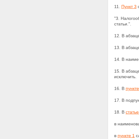
11.
Пункт 3
с
"3. Налогоо
статьи.".
12. В абзац
13. В абза
14. В наим
15. В абзац
исключить.
16. В
пункте
17. В подпу
18. В
статье
в наименова
в
пункте 1
с