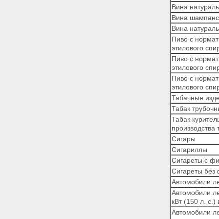
Вина натурал
Вина шампанск
Вина натурал
Пиво с норма
этилового спи
Пиво с норма
этилового
спи
Пиво с норма
этилового спи
Табачные изд
Табак трубоч
Табак курител
производства 
Сигары
Сигариллы
Сигареты с ф
Сигареты без 
Автомобили ле
Автомобили ле
кВт (150 л. с.
Автомобили ле