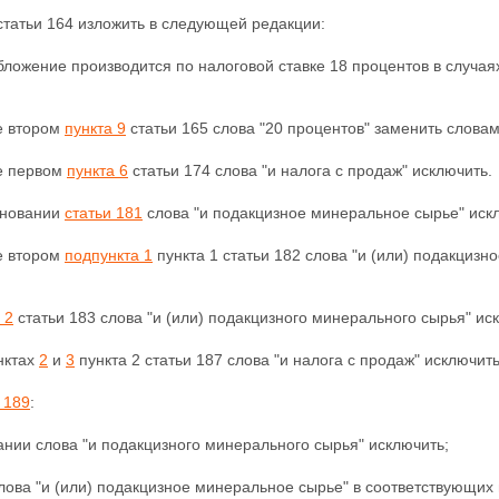
татьи 164 изложить в следующей редакции:
бложение производится по налоговой ставке 18 процентов в случаях
е втором
пункта 9
статьи 165 слова "20 процентов" заменить словам
це первом
пункта 6
статьи 174 слова "и налога с продаж" исключить.
еновании
статьи 181
слова "и подакцизное минеральное сырье" иск
е втором
подпункта 1
пункта 1 статьи 182 слова "и (или) подакциз
 2
статьи 183 слова "и (или) подакцизного минерального сырья" ис
нктах
2
и
3
пункта 2 статьи 187 слова "и налога с продаж" исключить
 189
:
нии слова "и подакцизного минерального сырья" исключить;
лова "и (или) подакцизное минеральное сырье" в соответствующих