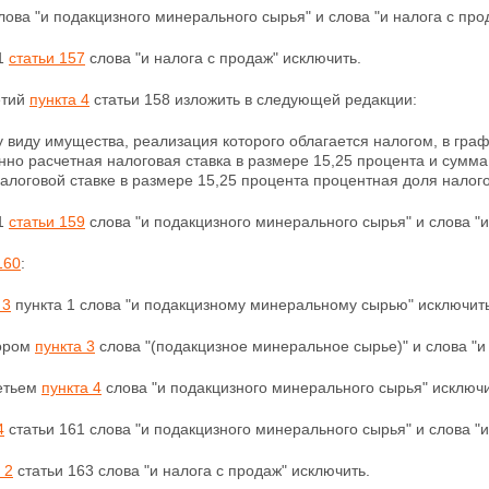
лова "и подакцизного минерального сырья" и слова "и налога с про
 1
статьи 157
слова "и налога с продаж" исключить.
етий
пункта 4
статьи 158 изложить в следующей редакции:
 виду имущества, реализация которого облагается налогом, в гра
нно расчетная налоговая ставка в размере 15,25 процента и сумм
алоговой ставке в размере 15,25 процента процентная доля налого
 1
статьи 159
слова "и подакцизного минерального сырья" и слова "и
160
:
 3
пункта 1 слова "и подакцизному минеральному сырью" исключить
тором
пункта 3
слова "(подакцизное минеральное сырье)" и слова "и
ретьем
пункта 4
слова "и подакцизного минерального сырья" исключи
4
статьи 161 слова "и подакцизного минерального сырья" и слова "и
 2
статьи 163 слова "и налога с продаж" исключить.