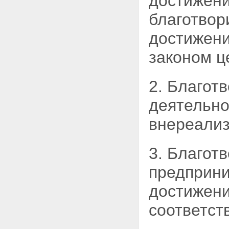
достижени
благотвор
достижен
законом ц
2. Благот
деятельно
внереали
3. Благот
предприни
достижени
соответст