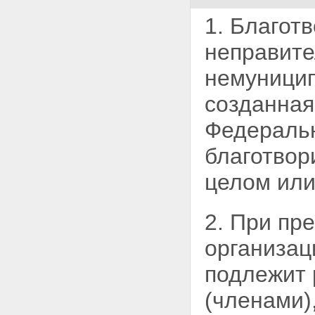
1. Благот
неправит
немуницип
созданная
Федеральн
благотвор
целом или
2. При пр
организац
подлежит 
(членами)