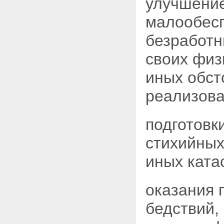
улучшение
с настоящим Федеральным
законом
малообес
безработн
своих физ
иных обст
реализова
подготовк
стихийных
иных ката
оказания 
бедствий,