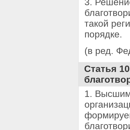
3. Решени
благотвор
такой рег
порядке.
(в ред. Ф
Статья 1
благотво
1. Высшим
организац
формируем
благотвор