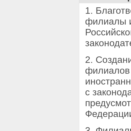
1. Благот
филиалы и
Российско
законодат
2. Создан
филиало
иностранн
с законод
предусмот
Федераци
3. Филиал