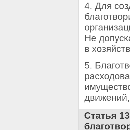
4. Для со
благотвор
организац
Не допуск
в хозяйст
5. Благот
расходова
имущество
движений,
Статья 1
благотво