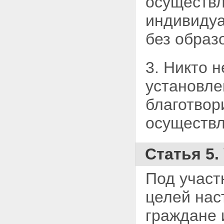
осуществл
индивидуа
без образ
3. Никто 
установл
благотвор
осуществл
Статья 5
Под участ
целей
нас
граждане 