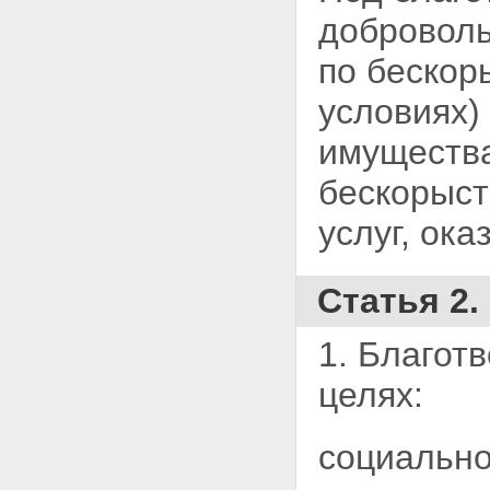
деятельности
доброволь
Статья 20. Ответственность
благотворительной организации
Статья 21. Осуществление
по бескор
международной
благотворительной
условиях)
деятельности
Статья 22. Благотворительная
имущества
деятельность иностранных
граждан, лиц без гражданства,
бескорыст
иностранных и международных
организаций на территории
услуг, ок
Российской Федерации
Раздел V. Заключительные
положения
Статья 2
Статья 23. О вступлении в силу
настоящего Федерального
закона
1. Благот
Статья 24. О перерегистрации
благотворительных
целях:
организаций, созданных до
вступления в силу настоящего
Федерального закона
социально
Статья 25. О приведении
правовых актов в соответствие