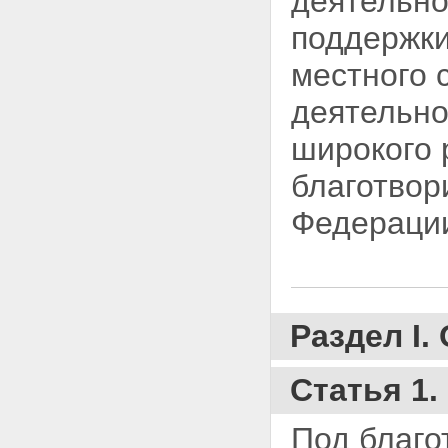
деятельно
благотворительной организации
поддержки
Статья 14. Объединения
(ассоциации и союзы)
местного 
благотворительных
организаций
деятельно
Статья 15. Источники
формирования имущества
широкого 
благотворительной организации
Статья 16. Имущество
благотвор
благотворительной организации
Статья 17. Благотворительная
Федераци
программа
Раздел IV. Государственные
гарантии благотворительной
деятельности
Статья 18. Поддержка
благотворительной
деятельности органами
Раздел I
государственной власти и
органами местного
самоуправления
Статья 1
Статья 19. Контроль за
осуществлением
Под благо
благотворительной