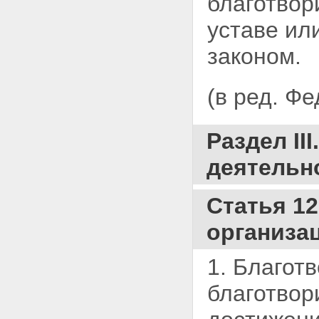
благотвор
уставе ил
законом.
(в ред. Ф
Раздел II
деятельн
Статья 1
организа
1. Благот
благотвор