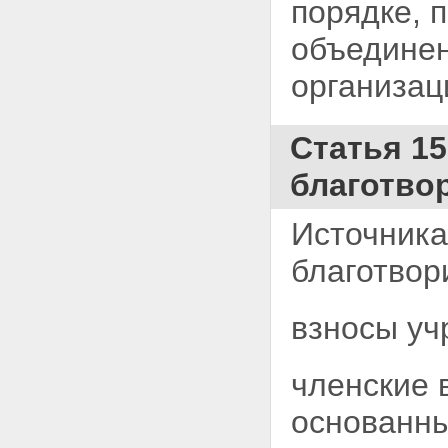
порядке, 
объединен
организац
Статья 1
благотво
Источник
благотвор
взносы уч
членские 
основанны