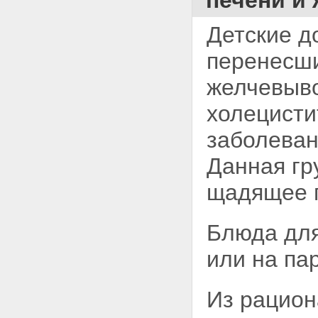
печени и
Детские д
перенесши
желчевыво
холецисти
заболеван
Данная гр
щадящее 
Блюда для
или на па
Из рацион