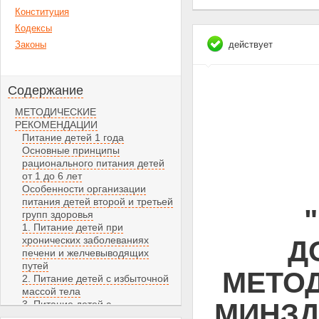
Конституция
Кодексы
Законы
действует
Содержание
МЕТОДИЧЕСКИЕ
РЕКОМЕНДАЦИИ
Питание детей 1 года
Основные принципы
рационального питания детей
от 1 до 6 лет
Особенности организации
питания детей второй и третьей
групп здоровья
1. Питание детей при
хронических заболеваниях
Д
печени и желчевыводящих
путей
МЕТОД
2. Питание детей с избыточной
массой тела
МИНЗДР
3. Питание детей с
аллергическими