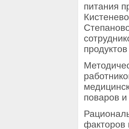
питания пр
Кистеневой
Степаново
сотрудник
продуктов
Методичес
работнико
медицинс
поваров и
Рациональ
факторов