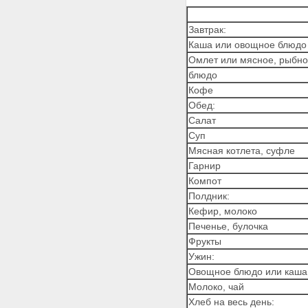
Завтрак:
Каша или овощное блюдо
Омлет или мясное, рыбн
блюдо
Кофе
Обед:
Салат
Суп
Мясная котлета, суфле
Гарнир
Компот
Полдник:
Кефир, молоко
Печенье, булочка
Фрукты
Ужин:
Овощное блюдо или каша
Молоко, чай
Хлеб на весь день: