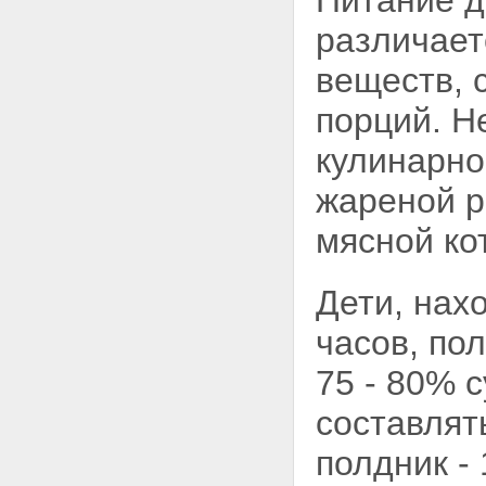
Питание де
различает
веществ, 
порций. Н
кулинарно
жареной р
мясной ко
Дети, нах
часов, по
75 - 80% 
составля
полдник - 