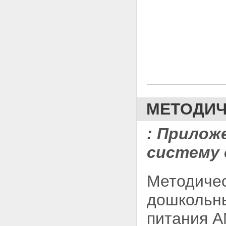
УЧРЕЖДЕНИЯХ (ГРАММОВ В
ДЕНЬ НА ОДНОГО РЕБЕНКА)
Приложение 3. ПРИМЕРНЫЕ
СХЕМЫ ВСКАРМЛИВАНИЯ
ДЕТЕЙ ПЕРВОГО ГОДА ЖИЗНИ
Приложение 4. ТАБЛИЦА
ЗАМЕНЫ ПРОДУКТОВ ПО
ОСНОВНЫМ ПИЩЕВЫМ
ВЕЩЕСТВАМ
Приложение 5. ТАБЛИЦА
ОТХОДОВ ПИЩЕВЫХ
МЕТОДИЧ
ПРОДУКТОВ ПРИ ИХ
ХОЛОДНОЙ КУЛИНАРНОЙ
ОБРАБОТКЕ
:
Приложе
систему
Методичес
дошкольны
питания А