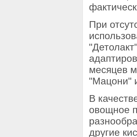
фактическ
При отсут
использов
"Детолакт
адаптиров
месяцев м
"Мацони" и
В качеств
овощное 
разнообра
другие ки