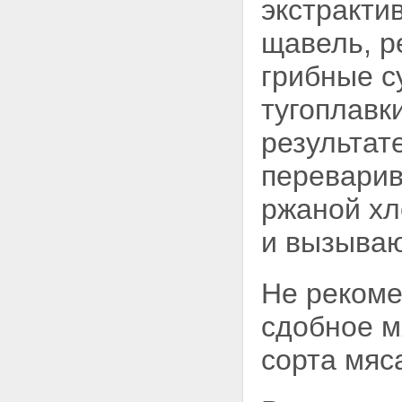
экстракти
щавель, р
грибные с
тугоплавки
результат
переварив
ржаной хл
и вызыва
Не рекоме
сдобное м
сорта мяс