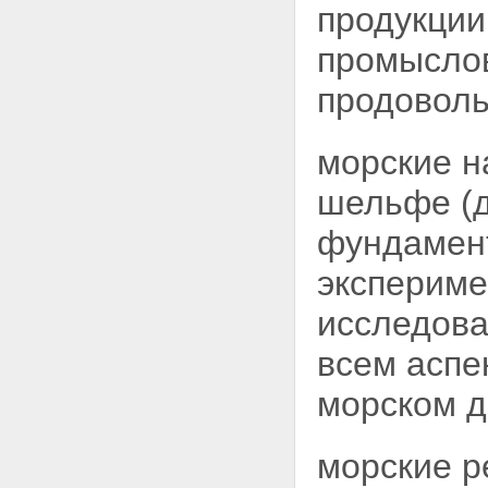
продукции
промыслов
продоволь
морские н
шельфе (д
фундамент
эксперим
исследова
всем аспе
морском д
морские р