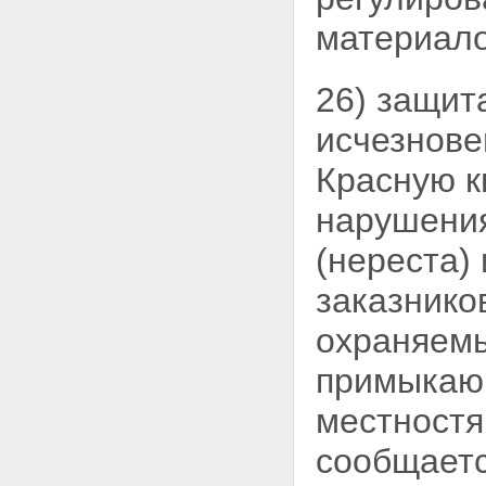
материало
26) защит
исчезнове
Красную к
нарушения
(нереста)
заказнико
охраняемы
примыкаю
местностя
сообщаетс