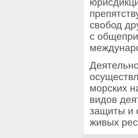
юрисдикци
препятств
свобод др
с общепр
междунаро
Деятельно
осуществл
морских н
видов дея
защиты и 
живых рес