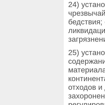
24) устан
чрезвыча
бедствия;
ликвидаци
загрязнен
25) устан
содержани
материала
континент
отходов и
захоронен
регулиров