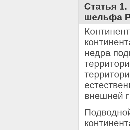
выдачи разрешений на
Статья 1
создание искусственных
островов, установок и
шельфа Р
сооружений
Статья 19. Основания для
отказа в разрешении на
Континент
создание искусственных
островов, установок и
континент
сооружений
Статья 20. Права и обязанности
недра под
заявителей при создании
искусственных островов,
территор
установок и сооружений
Статья 21. Приостановление
территори
или прекращение деятельности
на искусственном острове,
естествен
установке и сооружении
Статья 22. Прокладка
внешней г
подводных кабелей и
трубопроводов на
континентальном шельфе
Подводной
Глава V. Морские научные
исследования
континент
Статья 23. Представление и
содержание запроса на