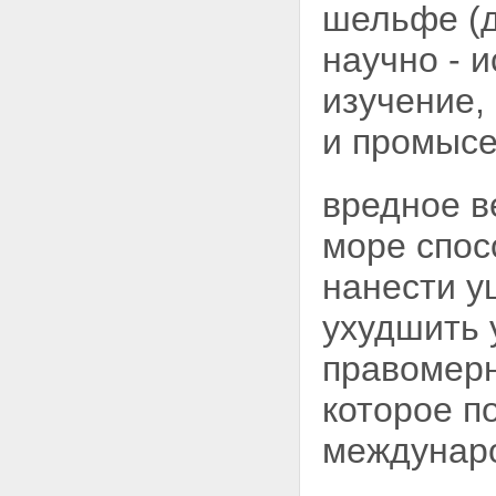
шельфе
(
научно - 
изучение,
и промысе
вредное в
море
спос
нанести у
ухудшить 
правомерн
которое п
междунаро