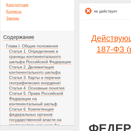
Конституция
не действует
Кодексы
Законы
Действую
Содержание
Глава I. Общие положения
187-ФЗ 
Статья 1. Определение и
границы континентального
шельфа Российской Федерации
Статья 2. Делимитация
континентального шельфа
Статья 3. Карты и перечни
географических координат
Статья 4. Основные понятия
Статья 5. Права Российской
Федерации на
континентальный шельф
Статья 6. Компетенция
федеральных органов
государственной власти на
ФЕДЕРА
континентальном шельфе
Глава II. Изучение, разведка и