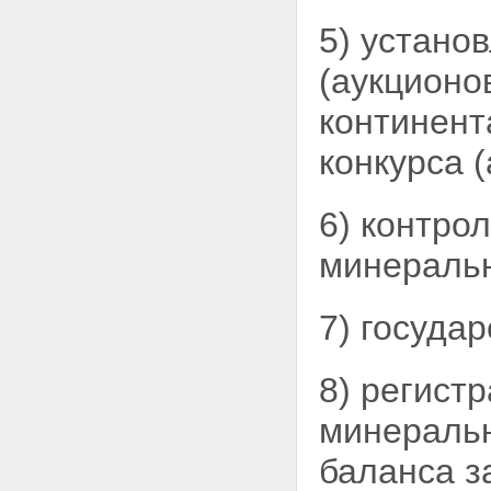
5) устано
(аукционо
континент
конкурса (
6) контро
минеральн
7) госуда
8) регист
минеральн
баланса з