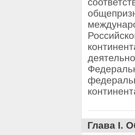
соответст
Статья 13. Порядок и условия
общеприз
выдачи лицензий на промысел
живых ресурсов
Статья 14. Права и обязанности
междунаро
российских и иностранных
заявителей, ведущих промысел
Российско
Статья 15. Основания для
прекращения промысла
континент
Глава IV. Создание
искусственных сооружений и
деятельно
прокладка подводных кабелей и
трубопроводов на
Федерал
континентальном шельфе
Статья 16. Искусственные
федераль
острова, установки и
сооружения
континент
Статья 17. Содержание и
представление запроса на
создание и использование
искусственных островов,
установок и сооружений на
континентальном шельфе
Глава I.
Статья 18. Порядок
рассмотрения запросов и