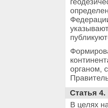
геодезиче
Статья 41. Сбор за выдачу
разрешения на захоронение
определе
отходов и других материалов
Глава VIII. Обеспечение
Федерации
выполнения положений
настоящего Федерального
указывают
закона
Статья 42. Органы охраны
публикуют
Статья 43. Права должностных
лиц органов охраны
Статья 44. Содействие органам
Формирова
охраны
Статья 45. Экономическое
континен
стимулирование работников
органов охраны
органом, 
Статья 46. Ответственность за
нарушения настоящего
Правитель
Федерального закона
Статья 47. Разрешение споров
Статья 48. Контроль и надзор
за исполнением настоящего
Статья 4
Федерального закона
Статья 49. О сроках и порядке
вступления в силу настоящего
В целях н
Федерального закона