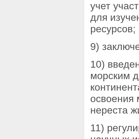
учет учас
для изуче
ресурсов;
9) заключ
10) введе
морским д
континен
освоения 
нереста ж
11) регул