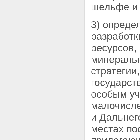
шельфе и 
3) опреде
разработк
ресурсов,
минеральн
стратегии
государст
особым уч
малочисл
и Дальнег
местах по