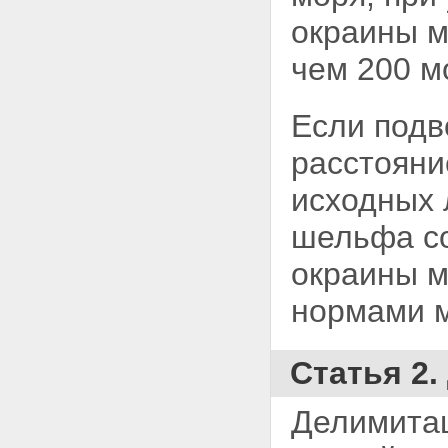
исследований
окраины м
Статья 30. Приостановление
или прекращение морских
научных исследований
чем 200 м
Глава VI. Защита и сохранение
минеральных и живых ресурсов,
захоронение отходов и других
Если подв
материалов
Статья 31. Государственная
расстоян
экологическая экспертиза на
континентальном шельфе
исходных 
Статья 32. Государственный
экологический контроль на
шельфа со
континентальном шельфе
Статья 33. Государственный
окраины м
мониторинг континентального
шельфа
нормами
Статья 34. Захоронение
отходов и других материалов
на континентальном шельфе
Статья 2
Статья 35. Представление и
содержание запроса для
получения разрешения на
Делимита
захоронение отходов и других
материалов на