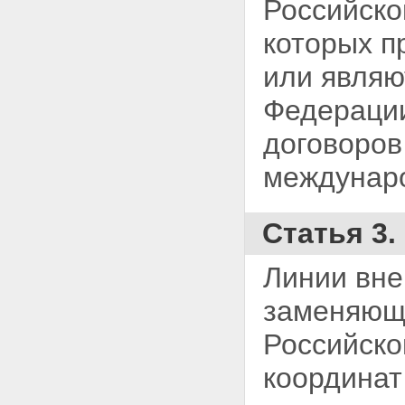
Российско
континентальном шельфе
Статья 36. Основания для
которых п
отказа в выдаче разрешения на
захоронение отходов и других
или явля
материалов на
континентальном шельфе
Федерации
Статья 37. Права и обязанности
российских и иностранных
договоров
заявителей, получивших
разрешение на захоронение
междунаро
отходов и других материалов
на континентальном шельфе
Статья 38. Основания для
приостановления или
Статья 3.
прекращения захоронения
отходов и других материалов
на континентальном шельфе
Линии вне
Статья 39. Морские аварии
Глава VII. Особенности
заменяющ
экономических отношений при
пользовании континентальным
Российско
шельфом
Статья 40. Система платежей
координат
за пользование
континентальным шельфом