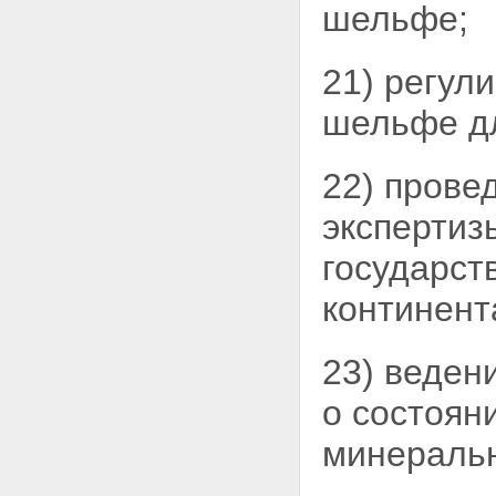
шельфе;
21) регул
шельфе д
22) прове
экспертиз
государст
континент
23) веден
о состоян
минеральн