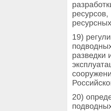
разработк
ресурсов,
ресурсны
19) регул
подводных
разведки 
эксплуата
сооружени
Российско
20) опред
подводных