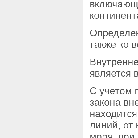
проведение морских научных
включающе
исследований
Статья 24. Порядок
континент
рассмотрения запросов
Статья 25. Основания для
отказа в разрешении на
Определен
проведение морских научных
исследований
также ко 
Статья 26. Особенности в
получении разрешения на
проведение морских научных
Внутренне
исследований,
осуществляемых
является 
компетентными
международными
организациями
С учетом 
Статья 27. Обязанности
российских и иностранных
закона вн
заявителей, проводящих
морские научные исследования
находится
Статья 28. Передача и
опубликование результатов
линий, от
морских научных исследований
Статья 29. Изменения
моря, при
программы морских научных