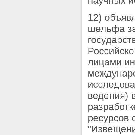
научных и
12) объяв
шельфа з
государст
Российско
лицами ин
междунар
исследова
ведения) 
разработк
ресурсов 
"Извещен