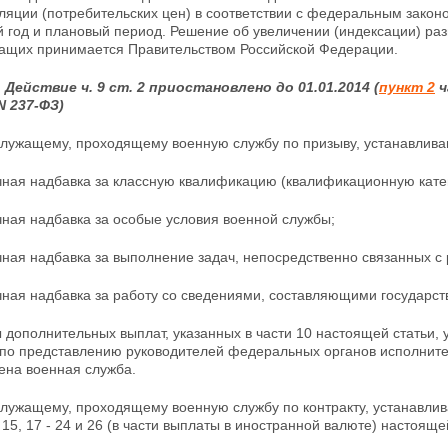
ляции (потребительских цен) в соответствии с федеральным зако
 год и плановый период. Решение об увеличении (индексации) ра
ащих принимается Правительством Российской Федерации.
: Действие ч. 9 ст. 2 приостановлено до 01.01.2014 (
пункт 2
ч
N 237-ФЗ)
служащему, проходящему военную службу по призыву, устанавлив
чная надбавка за классную квалификацию (квалификационную кате
чная надбавка за особые условия военной службы;
ная надбавка за выполнение задач, непосредственно связанных с 
ная надбавка за работу со сведениями, составляющими государст
 дополнительных выплат, указанных в части 10 настоящей статьи,
по представлению
руководителей федеральных органов исполните
ена военная служба.
служащему, проходящему военную службу по контракту, устанавл
 15, 17 - 24 и 26 (в части выплаты в иностранной валюте) настояще