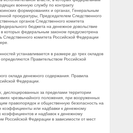
одящих военную службу по контракту
 воинских формированиях и органах, Генеральным
енной прокуратуры, Председателем Следственного
ственных органов Следственного комитета
 федерального бюджета на денежное довольствие
, в которых федеральным законом предусмотрена
ь Следственного комитета Российской Федерации
ере.
ностей устанавливается в размере до трех окладов
и определяются Правительством Российской
ного оклада денежного содержания. Правила
сийской Федерации.
, дислоцированных за пределами территории
виях чрезвычайного положения, при вооруженных
щим правопорядок и общественную безопасность на
е коэффициенты или надбавки к денежному
 коэффициентов и надбавок к денежному
м Российской Федерации в зависимости от мест