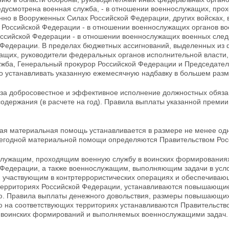
едусмотрена военная служба, - в отношении военнослужащих, прох
енно в Вооруженных Силах
Российской Федерации, других войсках,
 Российской Федерации - в отношении военнослужащих органов
во
оссийской Федерации - в отношении военнослужащих военных след
 Федерации. В пределах бюджетных ассигнований, выделенных из
ащих, руководители федеральных органов исполнительной власти
ужба, Генеральный прокурор Российской
Федерации и Председател
о устанавливать указанную ежемесячную надбавку в большем разм
 за добросовестное и эффективное исполнение должностных обязан
содержания (в расчете на год). Правила выплаты указанной преми
ная материальная помощь устанавливается в размере не менее од
егодной материальной помощи определяются Правительством Рос
служащим, проходящим военную службу в воинских формированиях
 Федерации, а также
военнослужащим, выполняющим задачи в усло
, участвующим в контртеррористических операциях и обеспечиваю
территориях Российской Федерации, устанавливаются повышающи
ю. Правила выплаты денежного довольствия, размеры повышающих
ю на
соответствующих территориях устанавливаются Правительство
 воинских формирований и выполняемых военнослужащими задач.