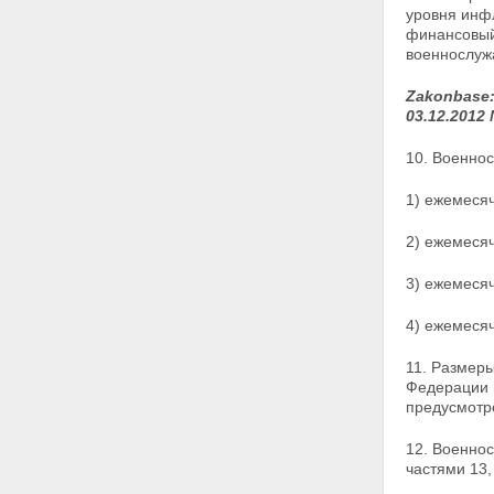
уровня инф
финансовый
военнослуж
Zakonbase
03.12.2012 
10. Военно
1) ежемеся
2) ежемеся
3) ежемесяч
4) ежемесяч
11. Размеры
Федерации 
предусмотр
12. Военно
частями 13,