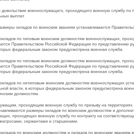
 довольствие военнослужащего, проходящего военную службу по пр
ьных выплат.
размеры окладов по воинским званиям устанавливаются Правитель
 окладов по типовым воинским должностям военнослужащих, прохо
аются Правительством Российской Федерации по представлению р
которых федеральным законом предусмотрена военная служба.
 окладов по типовым воинским должностям военнослужащих, прохо
аются Правительством Российской
Федерации по представлению р
которых федеральным законом предусмотрена военная служба.
 окладов по нетиповым воинским должностям военнослужащих уст
ьной власти, в которых федеральным законом предусмотрена воен
инским должностям.
ужащим, проходящим военную службу по призыву на территориях и 
танавливаются размеры
окладов по воинским должностям и дополн
ащих, проходящих военную службу по контракту на
соответствующ
 матросами, сержантами и старшинами.
окладов по воинским должностям и окладов по воинским званиям 