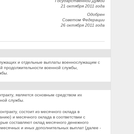
Государственной Думой
21 октября 2011 года
Одобрен
Советом Федерации
26 октября 2011 года
служащих и отдельные выплаты военнослужащим с
ей продолжительности военной службы,
жбы.
тракту, является основным средством их
ной службы.
нтракту, состоит из месячного оклада в
анию) и месячного оклада в соответствии с
орые составляют оклад месячного денежного
емесячных и иных дополнительных выплат (далее -