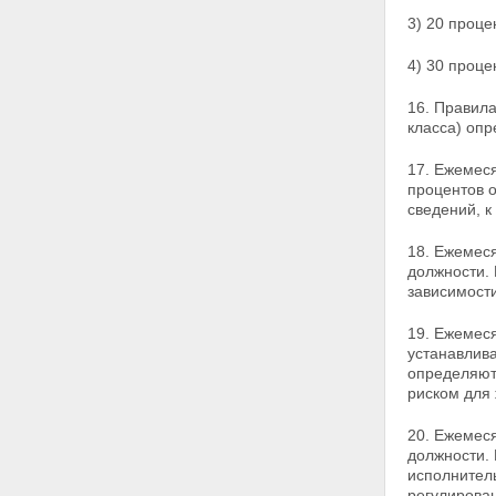
3) 20 проце
4) 30 проце
16. Правил
класса) оп
17. Ежемеся
процентов 
сведений, 
18. Ежемеся
должности.
зависимост
19. Ежемеся
устанавлив
определяют
риском для
20. Ежемеся
должности.
исполнител
регулирова