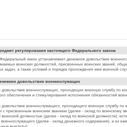
Предмет регулирования настоящего Федерального закона
Федеральный закон устанавливает денежное довольствие военно
имаемых воинских
должностей, присвоенных воинских званий, общ
х задач, а также условий и порядка прохождения ими военной слу
Денежное довольствие военнослужащих
е довольствие военнослужащих, проходящих военную службу по кон
ого обеспечения и стимулирования исполнения обязанностей воен
 довольствие военнослужащего, проходящего военную службу по ко
ии с присвоенным воинским
званием (далее - оклад по воинскому зв
воинской должностью (далее - оклад по воинской должности), кот
 военнослужащего (далее - оклад денежного содержания), и из еж
ьные выплаты).