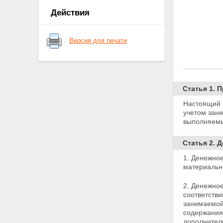
нормативных правовых актов
Действия
Российской Федерации и
действие законодательных и
иных нормативных правовых
Версия для печати
актов Союза ССР
Статья 7. Вступление в силу
настоящего Федерального
закона
Статья 1. 
Настоящий 
учетом зан
выполняемы
Статья 2. 
1. Денежно
материальн
2. Денежное
соответств
занимаемой 
содержания
дополнител