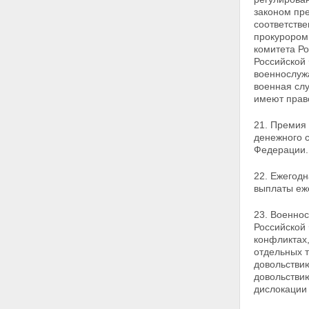
законом пр
соответств
прокурором
комитета Р
Российской
военнослуж
военная сл
имеют прав
21. Премия
денежного 
Федерации.
22. Ежегод
выплаты еж
23. Военно
Российской
конфликтах
отдельных 
довольстви
довольстви
дислокации