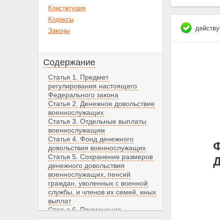
Конституция
Кодексы
действу
Законы
Содержание
Статья 1. Предмет
регулирования настоящего
Федерального закона
Статья 2. Денежное довольствие
военнослужащих
Статья 3. Отдельные выплаты
военнослужащим
Статья 4. Фонд денежного
Ф
довольствия военнослужащих
Статья 5. Сохранение размеров
денежного довольствия
военнослужащих, пенсий
граждан, уволенных с военной
службы, и членов их семей, иных
выплат
Статья 6. Применение
законодательных и иных