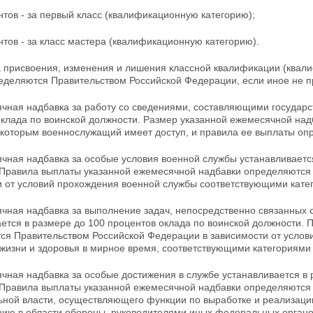
нтов - за первый класс (квалификационную категорию);
нтов - за класс мастера (квалификационную категорию).
а присвоения, изменения и лишения классной квалификации (квал
ределяются Правительством Российской Федерации, если иное не
чная надбавка за работу со сведениями, составляющими государст
оклада по воинской
должности. Размер указанной ежемесячной надб
к которым военнослужащий имеет доступ, и правила ее выплаты о
чная надбавка за особые условия военной службы устанавливается
 Правила выплаты указанной ежемесячной надбавки определяются
и от условий прохождения военной службы соответствующими
кате
чная надбавка за выполнение задач, непосредственно связанных с
ается в размере до 100 процентов оклада по воинской должности.
ся Правительством Российской Федерации в зависимости от услови
 жизни и здоровья в мирное время, соответствующими категориям
чная надбавка за особые достижения в службе устанавливается в 
 Правила выплаты указанной
ежемесячной надбавки определяются
ьной власти, осуществляющего функции по выработке и реализаци
нию в области обороны, руководителями иных федеральных органо