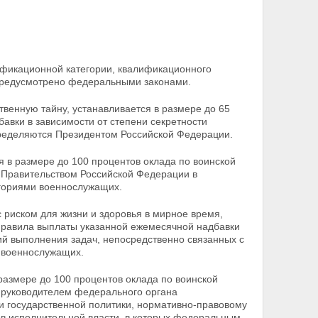
ификационной категории, квалификационного
 предусмотрено федеральными законами.
венную тайну, устанавливается в размере до 65
авки в зависимости от степени секретности
пределяются Президентом Российской Федерации.
 в размере до 100 процентов оклада по воинской
 Правительством Российской Федерации в
гориями военнослужащих.
 риском для жизни и здоровья в мирное время,
 Правила выплаты указанной ежемесячной надбавки
й выполнения задач, непосредственно связанных с
и военнослужащих.
размере до 100 процентов оклада по воинской
 руководителем федерального органа
и государственной политики, нормативно-правовому
в исполнительной власти, в которых федеральным