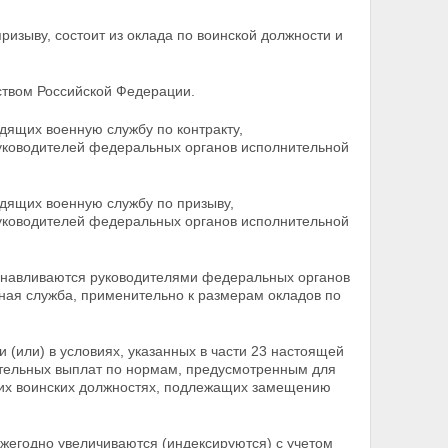
изыву, состоит из оклада по воинской должности и
ством Российской Федерации.
дящих военную службу по контракту,
уководителей федеральных органов исполнительной
дящих военную службу по призыву,
уководителей федеральных органов исполнительной
анавливаются руководителями федеральных органов
ная служба, применительно к размерам окладов по
(или) в условиях, указанных в части 23 настоящей
ительных выплат по нормам, предусмотренным для
их воинских должностях, подлежащих замещению
ежегодно увеличиваются (индексируются) с учетом