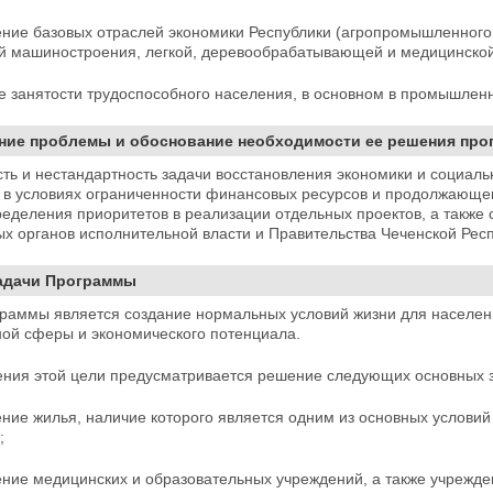
ние базовых отраслей экономики Республики (агропромышленного 
й машиностроения, легкой, деревообрабатывающей и медицинско
 занятости трудоспособного населения, в основном в промышленно
ание проблемы и обоснование необходимости ее решения пр
ть и нестандартность задачи восстановления экономики и социал
 в условиях ограниченности финансовых ресурсов и продолжающег
еделения приоритетов в реализации отдельных проектов, а также
х органов исполнительной власти и Правительства Чеченской Респ
задачи Программы
раммы является создание нормальных условий жизни для населени
ной сферы и
экономического потенциала.
ения этой цели предусматривается решение следующих основных з
ние жилья, наличие которого является одним из основных услови
;
ение медицинских и образовательных учреждений, а также учрежд