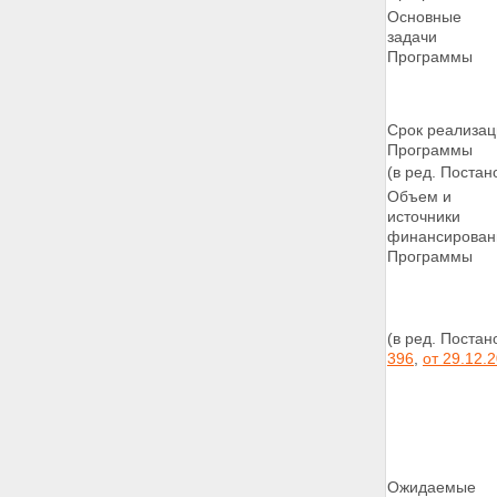
Раздел 30 - Исключен.
Основные
31. Порядок финансирования
задачи
Программы
Программы
32. Управление реализацией
Программы и контроль за
ходом ее выполнения
Раздел 33 - Исключен.
Срок реализац
Приложения
Программы
ПЕРЕЧЕНЬ ОБЪЕКТОВ
(в ред. Поста
ЖИЛИЩНОГО ХОЗЯЙСТВА,
Объем и
АДМИНИСТРАТИВНЫХ
источники
ЗДАНИЙ ОРГАНОВ
финансирован
ГОСУДАРСТВЕННОЙ ВЛАСТИ
Программы
ЧЕЧЕНСКОЙ РЕСПУБЛИКИ,
ЗДАНИЙ АДМИНИСТРАЦИЙ
МУНИЦИПАЛЬНЫХ
ОБРАЗОВАНИЙ И
(в ред. Поста
ВОССТАНОВИТЕЛЬНЫХ
396
,
от 29.12.
МЕРОПРИЯТИЙ
ПЕРЕЧЕНЬ ОБЪЕКТОВ
КОММУНАЛЬНОГО
ХОЗЯЙСТВА
ПЕРЕЧЕНЬ ОБЪЕКТОВ
ЗДРАВООХРАНЕНИЯ И
СОЦИАЛЬНОГО
Ожидаемые