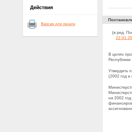
обоснование необходимости ее
Действия
решения программными
методами
Постановл
3. Цель и задачи Программы
Версия для печати
4. Восстановление
муниципального жилья,
(в ред. П
административных зданий и
22.01.2
коммунального хозяйства
5. Восстановление учреждений
здравоохранения и учреждений
В целях пр
социального обслуживания
Республики 
населения
6. Восстановление учреждений
Утвердить 
образования
(2002 год и
7. Восстановление центров
Государственного санитарно-
Министерств
эпидемиологического надзора
Министерст
8. Восстановление учреждений
на 2002
год
культуры
финансиров
9. Восстановление
ассигнован
материально-технической базы
физической культуры и спорта
10. Восстановление объектов
телерадиовещания и
предприятий полиграфии