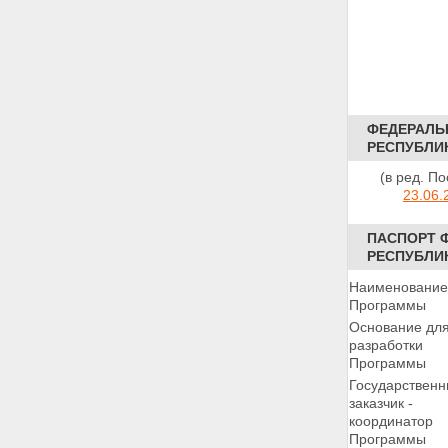
11. Восстановление объектов
связи
12. Восстановление объектов
транспорта и дорожного
хозяйства
13. Восстановление объектов
агропромышленного комплекса
ФЕДЕРАЛЬ
14. Восстановление объектов
РЕСПУБЛИК
федерального казначейства
(в ред. П
Раздел 15 - Исключен.
23.06.
16. Восстановление объектов
машиностроения, медицинской
и деревообрабатывающей
ПАСПОРТ 
промышленности
РЕСПУБЛИК
Раздел 17 - Исключен.
18. Охрана окружающей
Наименование
природной среды
Программы
19. Восстановление системы
Основание дл
государственной
разработки
статистической отчетности
Программы
20. Восстановление объектов
Государствен
Федеральной службы по
заказчик -
гидрометеорологии и
координатор
мониторингу окружающей
Программы