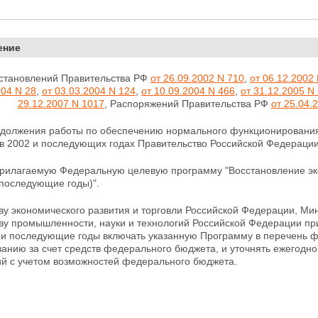
ение
остановлений Правительства РФ
от 26.09.2002 N 710
,
от 06.12.2002
004 N 28
,
от 03.03.2004 N 124
,
от 10.09.2004 N 466
,
от 31.12.2005 N
29.12.2007 N 1017
, Распоряжений Правительства РФ
от 25.04.
одолжения работы по обеспечению нормального функционирования
в 2002 и
последующих годах Правительство Российской Федераци
прилагаемую Федеральную целевую программу "Восстановление эк
 последующие годы)".
у экономического развития и торговли Российской
Федерации, Мин
ву промышленности, науки и технологий Российской Федерации п
 и последующие годы включать указанную Программу в перечень
анию за счет средств федерального бюджета, и уточнять ежегодн
ий с учетом возможностей
федерального бюджета.