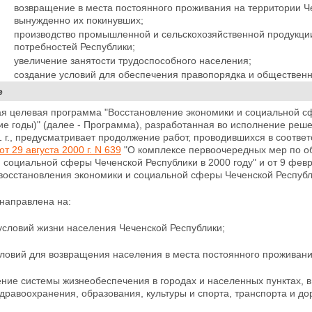
возвращение в места постоянного проживания на территории Ч
вынужденно их покинувших;
производство промышленной и сельскохозяйственной продукци
потребностей Республики;
увеличение занятости трудоспособного населения;
создание условий для обеспечения правопорядка и общественн
е
я целевая программа "Восстановление экономики и социальной сф
е годы)" (далее - Программа), разработанная во исполнение реш
 г., предусматривает продолжение работ, проводившихся в соотве
от 29 августа 2000 г. N 639
"О комплексе первоочередных мер по 
 социальной сферы Чеченской Республики в 2000 году" и от 9 фев
осстановления экономики и социальной сферы Чеченской Республи
направлена на:
условий жизни населения Чеченской Республики;
ловий для возвращения населения в места постоянного проживани
ние системы жизнеобеспечения в городах и населенных пунктах, в
здравоохранения, образования, культуры и спорта, транспорта и
до