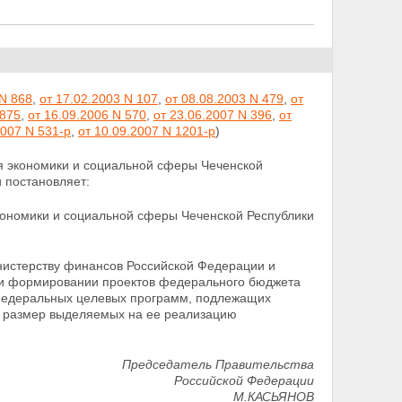
 N 868
,
от 17.02.2003 N 107
,
от 08.08.2003 N 479
,
от
 875
,
от 16.09.2006 N 570
,
от 23.06.2007 N 396
,
от
2007 N 531-р
,
от 10.09.2007 N 1201-р
)
 экономики и социальной сферы Чеченской
и
постановляет:
ономики и социальной сферы Чеченской Республики
истерству финансов Российской Федерации и
ри формировании проектов федерального бюджета
 федеральных целевых программ, подлежащих
о размер выделяемых на ее реализацию
Председатель Правительства
Российской Федерации
М.КАСЬЯНОВ