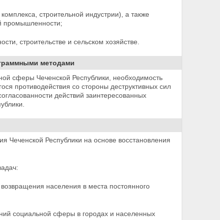
комплекса, строительной индустрии), а также
й промышленности;
сти, строительстве и сельском хозяйстве.
ограммными методами
ьной сферы Чеченской
Республики, необходимость
ося противодействия со стороны деструктивных сил
 согласованности действий заинтересованных
ублики.
я Чеченской Республики на основе восстановления
адач:
й возвращения населения в места постоянного
ений социальной сферы в городах и населенных