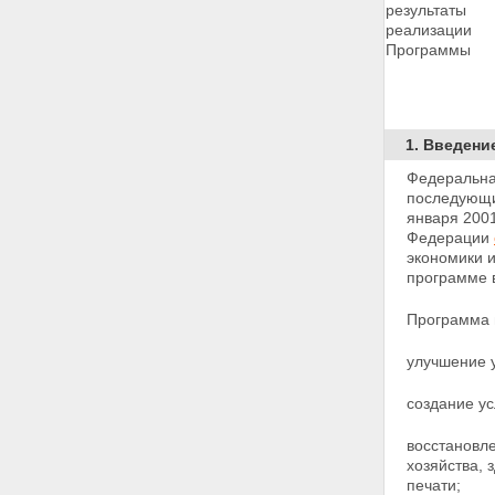
ОБСЛУЖИВАНИЯ НАСЕЛЕНИЯ
результаты
ПЕРЕЧЕНЬ ОБЪЕКТОВ
реализации
ОБРАЗОВАНИЯ
Программы
ПЕРЕЧЕНЬ ОБЪЕКТОВ
САНИТАРНО-
ЭПИДЕМИОЛОГИЧЕСКОГО
НАДЗОРА
ПЕРЕЧЕНЬ ОБЪЕКТОВ
1. Введени
КУЛЬТУРЫ
Федеральна
ПЕРЕЧЕНЬ ОБЪЕКТОВ
последующи
ФИЗИЧЕСКОЙ КУЛЬТУРЫ И
января 2001
СПОРТА
Федерации
ПЕРЕЧЕНЬ ОБЪЕКТОВ
экономики и
ТЕЛЕРАДИОВЕЩАНИЯ И
программе в
ПОЛИГРАФИИ
ПЕРЕЧЕНЬ ОБЪЕКТОВ
Программа 
ЭЛЕКТРИЧЕСКОЙ И
ПОЧТОВОЙ СВЯЗИ
улучшение 
ПЕРЕЧЕНЬ ОБЪЕКТОВ
ТРАНСПОРТА И ДОРОЖНОГО
ХОЗЯЙСТВА
создание ус
ПЕРЕЧЕНЬ ОБЪЕКТОВ
АГРОПРОМЫШЛЕННОГО
восстановле
КОМПЛЕКСА
хозяйства, 
ПЕРЕЧЕНЬ ОБЪЕКТОВ
печати;