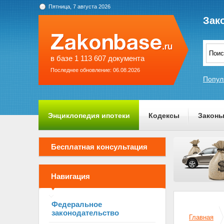
Пятница, 7 августа 2026
Зак
в базе 1 113 607 документа
Последнее обновление: 06.08.2026
Попул
Энциклопедия ипотеки
Кодексы
Закон
О проекте
Бесплатная консультация
Навигация
Федеральное
законодательство
Главная