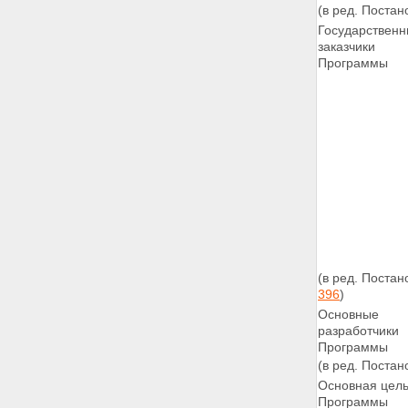
среды
(в ред. Поста
Раздел 21 - Исключен.
Государствен
Раздел 22 - Исключен.
заказчики
23. Восстановление объектов
Программы
Российской академии наук
24. Строительство зданий судов
общей юрисдикции
25. Строительство объектов
органов юстиции
26. Обустройство военных
городков и восстановление
военных комиссариатов
27. Обеспечение
функционирования системы
правопорядка и общественной
безопасности
28. Строительство зданий
(в ред. Поста
органов прокуратуры
396
)
28.1. Восстановление объектов
промышленности строительных
Основные
материалов и строительной
разработчики
индустрии
Программы
29. Организация
(в ред. Поста
восстановительных
Основная цел
(строительных) работ
Программы