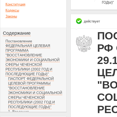
ГОДЫ)"
Конституция
Кодексы
Законы
действует
ПО
Содержание
Постановление
РФ 
ФЕДЕРАЛЬНАЯ ЦЕЛЕВАЯ
ПРОГРАММА
"ВОССТАНОВЛЕНИЕ
29.
ЭКОНОМИКИ И СОЦИАЛЬНОЙ
СФЕРЫ ЧЕЧЕНСКОЙ
ЦЕ
РЕСПУБЛИКИ (2002 ГОД И
ПОСЛЕДУЮЩИЕ ГОДЫ)"
ПАСПОРТ ФЕДЕРАЛЬНОЙ
"В
ЦЕЛЕВОЙ ПРОГРАММЫ
"ВОССТАНОВЛЕНИЕ
ЭКОНОМИКИ И СОЦИАЛЬНОЙ
СО
СФЕРЫ ЧЕЧЕНСКОЙ
РЕСПУБЛИКИ (2002 ГОД И
РЕС
ПОСЛЕДУЮЩИЕ ГОДЫ)"
1. Введение
2. Содержание проблемы и