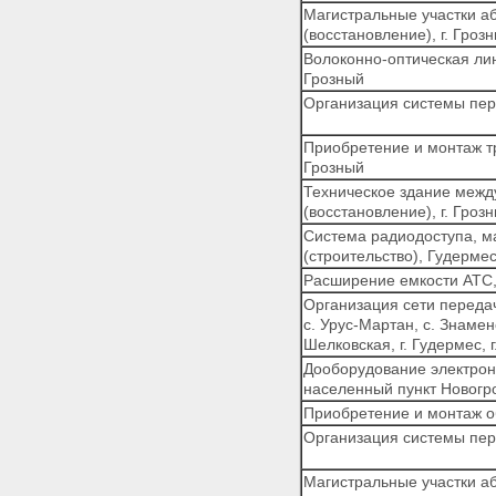
Магистральные участки аб
11. Восстановление объектов
(восстановление), г. Гроз
связи
12. Восстановление объектов
Волоконно-оптическая лин
транспорта и дорожного
Грозный
хозяйства
Организация системы пере
13. Восстановление объектов
агропромышленного комплекса
Приобретение и монтаж тр
14. Восстановление объектов
Грозный
федерального казначейства
Техническое здание межд
Раздел 15 - Исключен.
(восстановление), г. Гроз
16. Восстановление объектов
Система радиодоступа, м
машиностроения, медицинской
(строительство), Гудерме
и деревообрабатывающей
промышленности
Расширение емкости АТС, 
Раздел 17 - Исключен.
Организация сети передач
18. Охрана окружающей
с. Урус-Мартан, с. Знаме
природной среды
Шелковская, г. Гудермес, 
19. Восстановление системы
Дооборудование электронн
государственной
населенный пункт Новогр
статистической отчетности
Приобретение и монтаж о
20. Восстановление объектов
Федеральной службы по
Организация системы пер
гидрометеорологии и
мониторингу окружающей
Магистральные участки аб