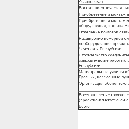
среды
Ассиновская
Раздел 21 - Исключен.
Волоконно-оптическая лин
Раздел 22 - Исключен.
Приобретение и монтаж т
23. Восстановление объектов
Приобретение и монтаж к
Российской академии наук
оборудования, станица А
24. Строительство зданий судов
общей юрисдикции
Отделение почтовой связи
25. Строительство объектов
Расширение номерной ем
органов юстиции
дооборудование, проектно
26. Обустройство военных
Чеченской Республики
городков и восстановление
Строительство соедините
военных комиссариатов
изыскательские работы), 
27. Обеспечение
Республики
функционирования системы
Магистральные участки а
правопорядка и общественной
Грозный, населенные пун
безопасности
28. Строительство зданий
Организация абонентског
органов прокуратуры
28.1. Восстановление объектов
Восстановление гражданск
промышленности строительных
(проектно-изыскательские
материалов и строительной
Всего
индустрии
29. Организация
восстановительных
(строительных) работ