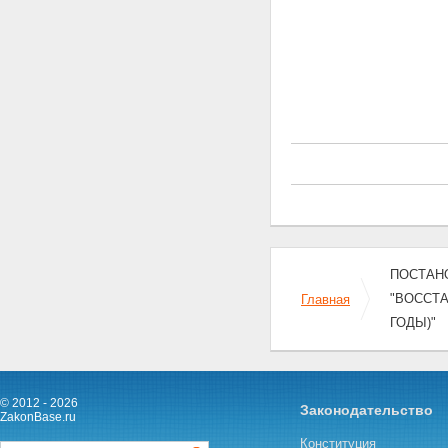
Раздел 30 - Исключен.
31. Порядок финансирования
Программы
32. Управление реализацией
Программы и контроль за
ходом ее выполнения
Раздел 33 - Исключен.
Приложения
ПЕРЕЧЕНЬ ОБЪЕКТОВ
ЖИЛИЩНОГО ХОЗЯЙСТВА,
АДМИНИСТРАТИВНЫХ
ЗДАНИЙ ОРГАНОВ
ГОСУДАРСТВЕННОЙ ВЛАСТИ
ЧЕЧЕНСКОЙ РЕСПУБЛИКИ,
ЗДАНИЙ АДМИНИСТРАЦИЙ
МУНИЦИПАЛЬНЫХ
ПОСТАНО
ОБРАЗОВАНИЙ И
"ВОССТ
Главная
ВОССТАНОВИТЕЛЬНЫХ
ГОДЫ)"
МЕРОПРИЯТИЙ
ПЕРЕЧЕНЬ ОБЪЕКТОВ
КОММУНАЛЬНОГО
ХОЗЯЙСТВА
ПЕРЕЧЕНЬ ОБЪЕКТОВ
© 2012 - 2026
Законодательство
ЗДРАВООХРАНЕНИЯ И
ZakonBase.ru
СОЦИАЛЬНОГО
Конституция