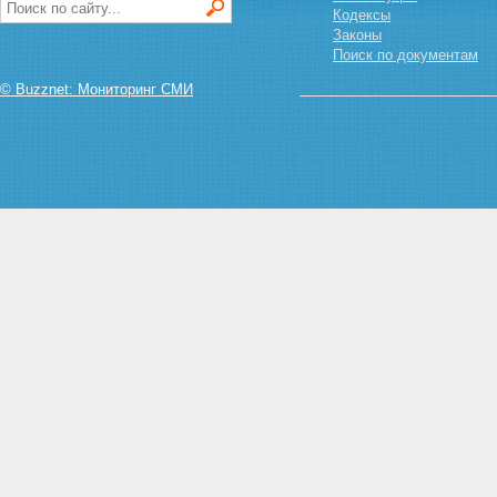
ОБСЛУЖИВАНИЯ НАСЕЛЕНИЯ
Кодексы
ПЕРЕЧЕНЬ ОБЪЕКТОВ
Законы
ОБРАЗОВАНИЯ
Поиск по документам
ПЕРЕЧЕНЬ ОБЪЕКТОВ
САНИТАРНО-
© Buzznet: Мониторинг СМИ
ЭПИДЕМИОЛОГИЧЕСКОГО
НАДЗОРА
ПЕРЕЧЕНЬ ОБЪЕКТОВ
КУЛЬТУРЫ
ПЕРЕЧЕНЬ ОБЪЕКТОВ
ФИЗИЧЕСКОЙ КУЛЬТУРЫ И
СПОРТА
ПЕРЕЧЕНЬ ОБЪЕКТОВ
ТЕЛЕРАДИОВЕЩАНИЯ И
ПОЛИГРАФИИ
ПЕРЕЧЕНЬ ОБЪЕКТОВ
ЭЛЕКТРИЧЕСКОЙ И
ПОЧТОВОЙ СВЯЗИ
ПЕРЕЧЕНЬ ОБЪЕКТОВ
ТРАНСПОРТА И ДОРОЖНОГО
ХОЗЯЙСТВА
ПЕРЕЧЕНЬ ОБЪЕКТОВ
АГРОПРОМЫШЛЕННОГО
КОМПЛЕКСА
ПЕРЕЧЕНЬ ОБЪЕКТОВ