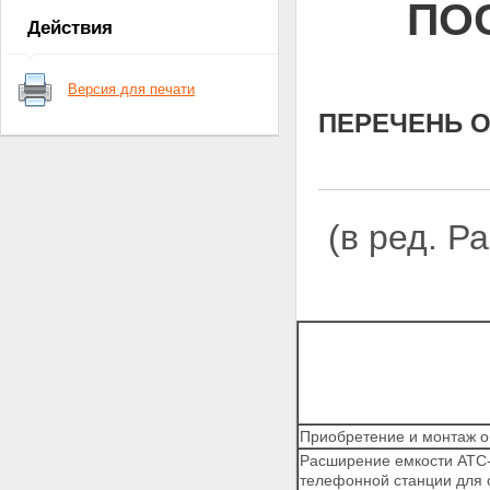
ПО
обоснование необходимости ее
Действия
решения программными
методами
3. Цель и задачи Программы
Версия для печати
4. Восстановление
муниципального жилья,
ПЕРЕЧЕНЬ 
административных зданий и
коммунального хозяйства
5. Восстановление учреждений
здравоохранения и учреждений
социального обслуживания
(в ред. 
населения
6. Восстановление учреждений
образования
7. Восстановление центров
Государственного санитарно-
эпидемиологического надзора
8. Восстановление учреждений
культуры
9. Восстановление
материально-технической базы
физической культуры и спорта
Приобретение и монтаж о
10. Восстановление объектов
Расширение емкости АТС-
телерадиовещания и
телефонной станции для о
предприятий полиграфии