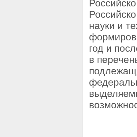
Российск
среды
Раздел 21 - Исключен.
Раздел 22 - Исключен.
Российско
23. Восстановление объектов
Российской академии наук
науки и т
24. Строительство зданий судов
общей юрисдикции
формирова
25. Строительство объектов
органов юстиции
год и пос
26. Обустройство военных
городков и восстановление
в перечен
военных комиссариатов
27. Обеспечение
подлежащи
функционирования системы
правопорядка и общественной
федеральн
безопасности
28. Строительство зданий
выделяемы
органов прокуратуры
28.1. Восстановление объектов
возможно
промышленности строительных
материалов и строительной
индустрии
29. Организация
восстановительных
(строительных) работ