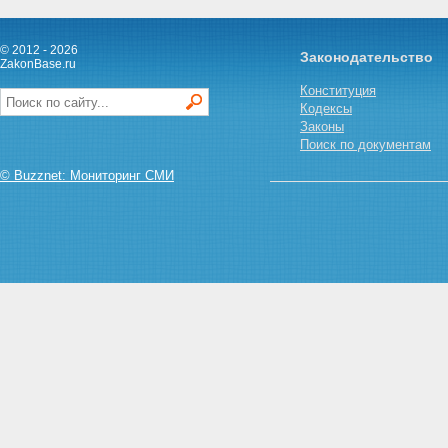
ОБСЛУЖИВАНИЯ НАСЕЛЕНИЯ
ПЕРЕЧЕНЬ ОБЪЕКТОВ
ОБРАЗОВАНИЯ
© 2012 - 2026
Законодательство
ПЕРЕЧЕНЬ ОБЪЕКТОВ
ZakonBase.ru
САНИТАРНО-
Конституция
ЭПИДЕМИОЛОГИЧЕСКОГО
Кодексы
НАДЗОРА
Законы
ПЕРЕЧЕНЬ ОБЪЕКТОВ
Поиск по документам
КУЛЬТУРЫ
ПЕРЕЧЕНЬ ОБЪЕКТОВ
© Buzznet: Мониторинг СМИ
ФИЗИЧЕСКОЙ КУЛЬТУРЫ И
СПОРТА
ПЕРЕЧЕНЬ ОБЪЕКТОВ
ТЕЛЕРАДИОВЕЩАНИЯ И
ПОЛИГРАФИИ
ПЕРЕЧЕНЬ ОБЪЕКТОВ
ЭЛЕКТРИЧЕСКОЙ И
ПОЧТОВОЙ СВЯЗИ
ПЕРЕЧЕНЬ ОБЪЕКТОВ
ТРАНСПОРТА И ДОРОЖНОГО
ХОЗЯЙСТВА
ПЕРЕЧЕНЬ ОБЪЕКТОВ
АГРОПРОМЫШЛЕННОГО
КОМПЛЕКСА
ПЕРЕЧЕНЬ ОБЪЕКТОВ