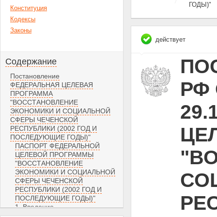
ГОДЫ)"
Конституция
Кодексы
Законы
действует
ПО
Содержание
Постановление
РФ 
ФЕДЕРАЛЬНАЯ ЦЕЛЕВАЯ
ПРОГРАММА
"ВОССТАНОВЛЕНИЕ
29.
ЭКОНОМИКИ И СОЦИАЛЬНОЙ
СФЕРЫ ЧЕЧЕНСКОЙ
ЦЕ
РЕСПУБЛИКИ (2002 ГОД И
ПОСЛЕДУЮЩИЕ ГОДЫ)"
ПАСПОРТ ФЕДЕРАЛЬНОЙ
"В
ЦЕЛЕВОЙ ПРОГРАММЫ
"ВОССТАНОВЛЕНИЕ
ЭКОНОМИКИ И СОЦИАЛЬНОЙ
СО
СФЕРЫ ЧЕЧЕНСКОЙ
РЕСПУБЛИКИ (2002 ГОД И
РЕС
ПОСЛЕДУЮЩИЕ ГОДЫ)"
1. Введение
2. Содержание проблемы и