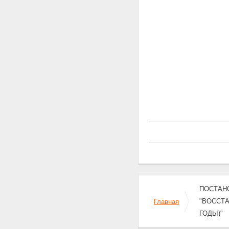
Раздел 30 - Исключен.
31. Порядок финансирования
Программы
32. Управление реализацией
Программы и контроль за
ходом ее выполнения
Раздел 33 - Исключен.
Приложения
ПЕРЕЧЕНЬ ОБЪЕКТОВ
ЖИЛИЩНОГО ХОЗЯЙСТВА,
АДМИНИСТРАТИВНЫХ
ЗДАНИЙ ОРГАНОВ
ГОСУДАРСТВЕННОЙ ВЛАСТИ
ЧЕЧЕНСКОЙ РЕСПУБЛИКИ,
ЗДАНИЙ АДМИНИСТРАЦИЙ
МУНИЦИПАЛЬНЫХ
ОБРАЗОВАНИЙ И
ВОССТАНОВИТЕЛЬНЫХ
МЕРОПРИЯТИЙ
ПЕРЕЧЕНЬ ОБЪЕКТОВ
КОММУНАЛЬНОГО
ПОСТАНО
ХОЗЯЙСТВА
"ВОССТ
Главная
ПЕРЕЧЕНЬ ОБЪЕКТОВ
ЗДРАВООХРАНЕНИЯ И
ГОДЫ)"
СОЦИАЛЬНОГО