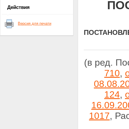
ПО
обоснование необходимости ее
Действия
решения программными
методами
3. Цель и задачи Программы
Версия для печати
4. Восстановление
муниципального жилья,
ПОСТАНОВЛ
административных зданий и
коммунального хозяйства
5. Восстановление учреждений
здравоохранения и учреждений
социального обслуживания
(в ред. П
населения
6. Восстановление учреждений
710
,
образования
7. Восстановление центров
08.08.2
Государственного санитарно-
эпидемиологического надзора
124
,
8. Восстановление учреждений
культуры
16.09.20
9. Восстановление
материально-технической базы
1017
, Р
физической культуры и спорта
10. Восстановление объектов
телерадиовещания и
предприятий полиграфии