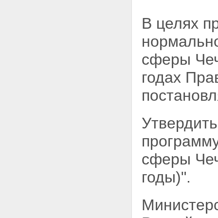
11. Восстановление объектов
связи
В целях п
12. Восстановление объектов
транспорта и дорожного
нормально
хозяйства
13. Восстановление объектов
сферы Чеч
агропромышленного комплекса
14. Восстановление объектов
годах Пра
федерального казначейства
Раздел 15 - Исключен.
постановл
16. Восстановление объектов
машиностроения, медицинской
и деревообрабатывающей
Утвердит
промышленности
Раздел 17 - Исключен.
программу
18. Охрана окружающей
природной среды
сферы Чеч
19. Восстановление системы
государственной
годы)".
статистической отчетности
20. Восстановление объектов
Федеральной службы по
Министерс
гидрометеорологии и
мониторингу окружающей