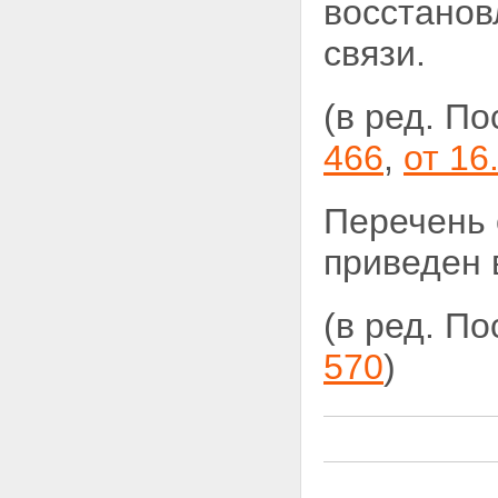
восстанов
11. Восстановление объектов
связи
связи.
12. Восстановление объектов
транспорта и дорожного
хозяйства
(в ред. П
13. Восстановление объектов
агропромышленного комплекса
466
,
от 16
14. Восстановление объектов
федерального казначейства
Раздел 15 - Исключен.
Перечень 
16. Восстановление объектов
машиностроения, медицинской
приведен 
и деревообрабатывающей
промышленности
Раздел 17 - Исключен.
(в ред. П
18. Охрана окружающей
природной среды
570
)
19. Восстановление системы
государственной
статистической отчетности
20. Восстановление объектов
Федеральной службы по
гидрометеорологии и
мониторингу окружающей