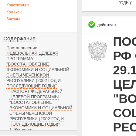
ГОДЫ)"
Конституция
Кодексы
Законы
действует
ПО
Содержание
Постановление
РФ 
ФЕДЕРАЛЬНАЯ ЦЕЛЕВАЯ
ПРОГРАММА
"ВОССТАНОВЛЕНИЕ
29.
ЭКОНОМИКИ И СОЦИАЛЬНОЙ
СФЕРЫ ЧЕЧЕНСКОЙ
ЦЕ
РЕСПУБЛИКИ (2002 ГОД И
ПОСЛЕДУЮЩИЕ ГОДЫ)"
ПАСПОРТ ФЕДЕРАЛЬНОЙ
"В
ЦЕЛЕВОЙ ПРОГРАММЫ
"ВОССТАНОВЛЕНИЕ
ЭКОНОМИКИ И СОЦИАЛЬНОЙ
СО
СФЕРЫ ЧЕЧЕНСКОЙ
РЕСПУБЛИКИ (2002 ГОД И
РЕС
ПОСЛЕДУЮЩИЕ ГОДЫ)"
1. Введение
2. Содержание проблемы и