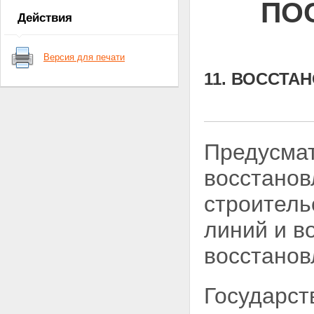
ПО
обоснование необходимости ее
Действия
решения программными
методами
3. Цель и задачи Программы
Версия для печати
4. Восстановление
муниципального жилья,
11. ВОССТА
административных зданий и
коммунального хозяйства
5. Восстановление учреждений
здравоохранения и учреждений
социального обслуживания
Предусмат
населения
6. Восстановление учреждений
восстанов
образования
7. Восстановление центров
строитель
Государственного санитарно-
эпидемиологического надзора
линий и в
8. Восстановление учреждений
культуры
восстанов
9. Восстановление
материально-технической базы
физической культуры и спорта
10. Восстановление объектов
Государст
телерадиовещания и
предприятий полиграфии