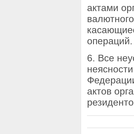
актами ор
валютног
касающиес
операций.
6. Все не
неясности
Федерации
актов орг
резиденто