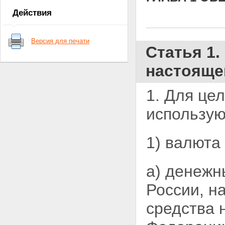
контроля
Действия
Глава 2. Валютное
регулирование
Статья 5. Органы валютного
Версия для печати
регулирования
Статья 1
Статья 6. Валютные операции
между резидентами и
настояще
нерезидентами
Статья 7. Регулирование
Правительством Российской
1. Для це
Федерации валютных операций
движения капитала
использу
Статья 8. Регулирование
Центральным банком
Российской Федерации
1) валюта
валютных операций движения
капитала
Статья 9. Валютные операции
а) денежн
между резидентами
Статья 10. Валютные операции
России, н
между нерезидентами
Статья 11. Внутренний
средства 
валютный рынок Российской
Федерации
Статья 12. Счета резидентов в