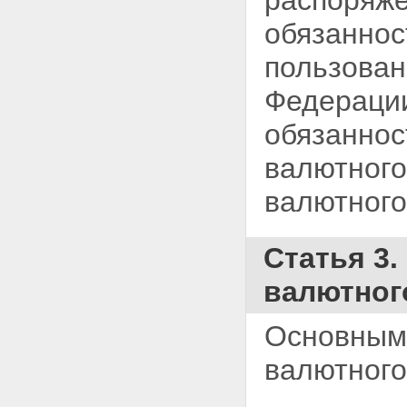
распоряже
обязаннос
пользован
Федерации
обязаннос
валютного
валютного
Статья 3
валютног
Основными
валютног