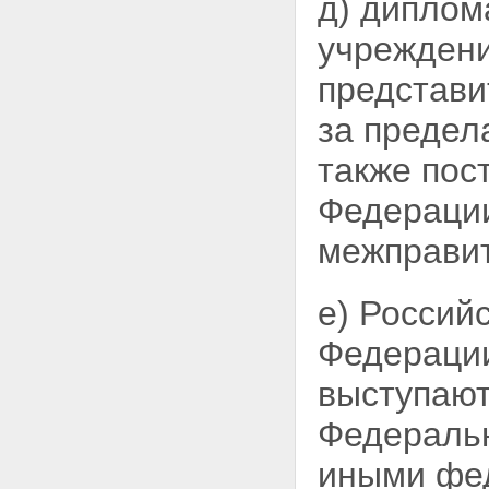
д) диплом
учреждени
представи
за предел
также пос
Федерации
межправит
е) Россий
Федераци
выступают
Федеральн
иными фе