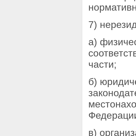
норматив
7) нерези
а) физиче
соответств
части;
б) юридич
законодат
местонах
Федераци
в) органи