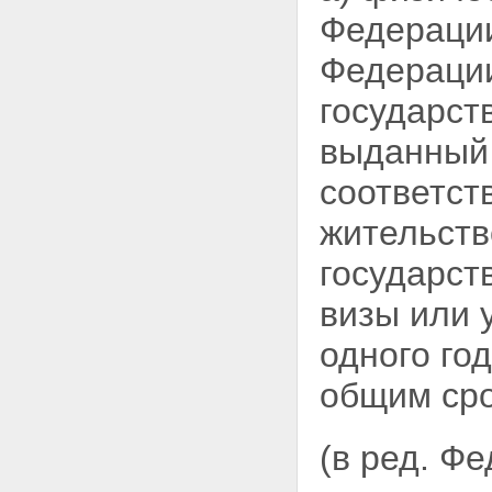
закона
Федерации
Федерации
государст
выданный
соответст
жительств
государст
визы или 
одного го
общим сро
(в ред. Ф