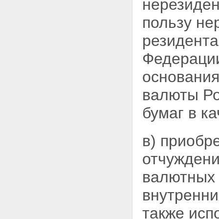
нерезиден
пользу не
резидента
Федерации
основания
валюты Ро
бумаг в к
в) приобр
отчужден
валютных 
внутренни
также исп