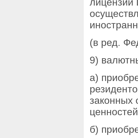
лицензий 
осуществл
иностранн
(в ред. Ф
9) валютн
а) приобр
резиденто
законных 
ценностей
б) приобр