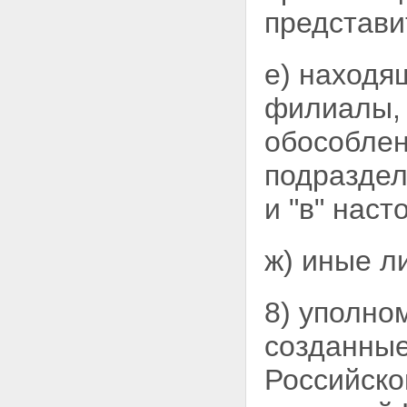
представи
е) находя
филиалы, 
обособле
подраздел
и "в" наст
ж) иные л
8) уполно
созданны
Российско