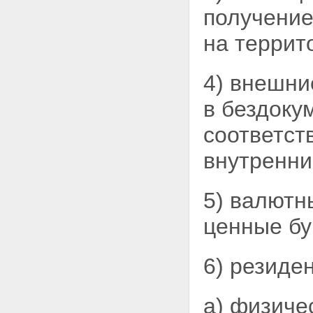
Федерации и актов органов
получени
валютного регулирования
Глава 5. Заключительные
на террит
положения
Статья 26. Вступление в силу
настоящего Федерального
4) внешни
закона
Статья 27. Признание
в бездоку
утратившими силу
законодательных актов
(отдельных положений
соответст
законодательных актов)
Российской Федерации
внутренни
Статья 28. Осуществление
валютных операций, открытие
счетов в банках за пределами
5) валютн
территории Российской
Федерации и осуществление
ценные бу
операций по этим счетам,
незачисление иностранной
валюты на счета резидента в
6) резиде
уполномоченных банках в
соответствии с разрешениями,
полученными до вступления в
а) физиче
силу настоящего Федерального