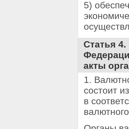
5) обеспе
экономич
осуществл
Статья 4
Федераци
акты орг
1. Валютн
состоит и
в соответ
валютного
Органы ва