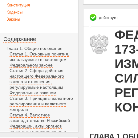
Конституция
Кодексы
действует
Законы
ФЕД
Содержание
173
Глава 1. Общие положения
Статья 1. Основные понятия,
ИЗ
используемые в настоящем
Федеральном законе
Статья 2. Сфера действия
СИЛ
настоящего Федерального
закона и отношения,
регулируемые настоящим
РЕ
Федеральным законом
Статья 3. Принципы валютного
КО
регулирования и валютного
контроля
Статья 4. Валютное
законодательство Российской
Федерации, акты органов
валютного регулирования и
ГЛАВА 1 О
акты органов валютного