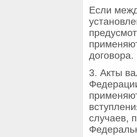
Если меж
установле
предусмо
применяют
договора.
3. Акты в
Федерации
применяют
вступлени
случаев,
п
Федераль