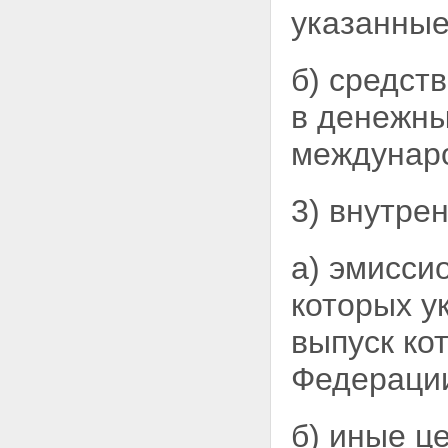
Федерации и обязательная
указанны
продажа части валютной выручки
Статья 19. Репатриация
резидентами иностранной
б) средств
валюты и валюты Российской
Федерации
в денежны
Статья 20. Паспорт сделки
Статья 21. Обязательная
междунаро
продажа части валютной
выручки на внутреннем
валютном рынке Российской
Федерации
3) внутре
Глава 4. Валютный контроль
Статья 22. Валютный контроль
в Российской Федерации,
а) эмисси
органы и агенты валютного
контроля
которых у
Статья 23. Права и обязанности
органов и агентов валютного
выпуск ко
контроля и их должностных лиц
Статья 24. Права и обязанности
Федераци
резидентов и нерезидентов
Статья 25. Ответственность за
нарушение актов валютного
б) иные ц
законодательства Российской