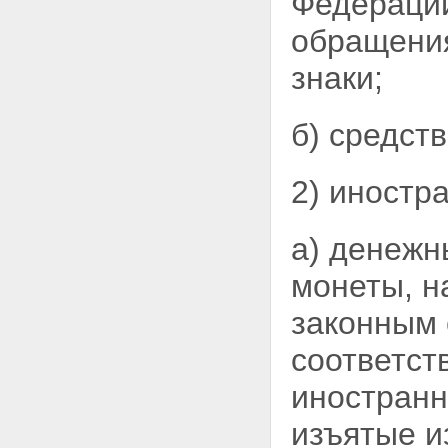
Федераци
банках, расположенных за
обращения
пределами территории
Российской Федерации
знаки;
Статья 13. Счета (вклады)
нерезидентов, открываемые на
территории Российской
Федерации
б) средств
Статья 14. Права и обязанности
резидентов при осуществлении
валютных операций
2) иностр
Статья 15. Ввоз в Российскую
Федерацию и вывоз из
Российской Федерации
а) денежн
валютных ценностей, валюты
Российской Федерации и
монеты, н
внутренних ценных бумаг
Статья 16. Резервирование
законным 
Статья 17. Обеспечение
исполнения обязательства
соответст
Статья 18. Предварительная
регистрация
иностранн
Глава 3. Репатриация
резидентами иностранной
изъятые и
валюты и валюты Российской