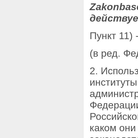
Zakonbas
действует
Пункт 11) 
(в ред. Ф
2. Исполь
институты
администр
Федерации
Российско
каком они