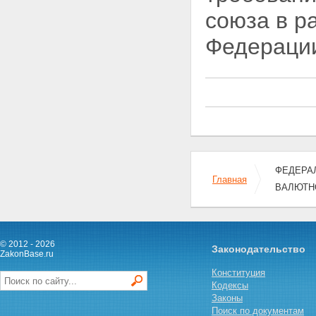
банках, расположенных за
союза в р
пределами территории
Российской Федерации
Федерации
Статья 13. Счета (вклады)
нерезидентов, открываемые на
территории Российской
Федерации
Статья 14. Права и обязанности
резидентов при осуществлении
валютных операций
Статья 15. Ввоз в Российскую
Федерацию и вывоз из
Российской Федерации
ФЕДЕРАЛЬ
валютных ценностей, валюты
Главная
ВАЛЮТН
Российской Федерации и
внутренних ценных бумаг
Статья 16. Резервирование
Статья 17. Обеспечение
исполнения обязательства
© 2012 - 2026
Законодательство
Статья 18. Предварительная
ZakonBase.ru
регистрация
Конституция
Глава 3. Репатриация
Кодексы
резидентами иностранной
Законы
валюты и валюты Российской
Поиск по документам