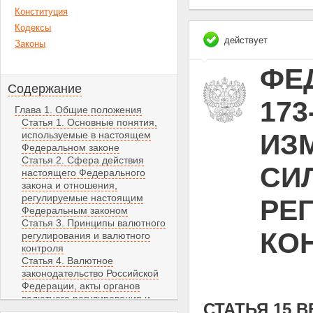
Конституция
Кодексы
действует
Законы
ФЕД
Содержание
173
Глава 1. Общие положения
Статья 1. Основные понятия,
ИЗ
используемые в настоящем
Федеральном законе
Статья 2. Сфера действия
СИЛ
настоящего Федерального
закона и отношения,
регулируемые настоящим
РЕ
Федеральным законом
Статья 3. Принципы валютного
КО
регулирования и валютного
контроля
Статья 4. Валютное
законодательство Российской
Федерации, акты органов
валютного регулирования и
СТАТЬЯ 15 
акты органов валютного