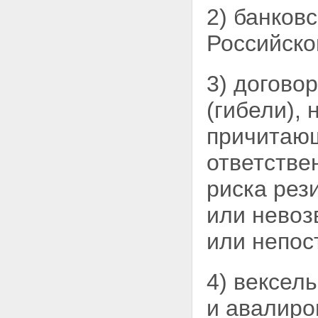
2) банков
банках, расположенных за
пределами территории
Российско
Российской Федерации
Статья 13. Счета (вклады)
нерезидентов, открываемые на
территории Российской
3) догово
Федерации
Статья 14. Права и обязанности
(гибели),
резидентов при осуществлении
валютных операций
причитающ
Статья 15. Ввоз в Российскую
Федерацию и вывоз из
ответстве
Российской Федерации
валютных ценностей, валюты
риска рез
Российской Федерации и
внутренних ценных бумаг
или невоз
Статья 16. Резервирование
Статья 17. Обеспечение
или непос
исполнения обязательства
Статья 18. Предварительная
регистрация
4) вексел
Глава 3. Репатриация
резидентами иностранной
и авалиро
валюты и валюты Российской