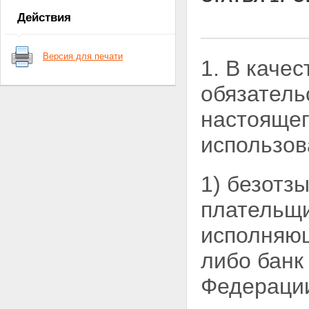
контроля
Действия
Глава 2. Валютное
регулирование
Статья 5. Органы валютного
Версия для печати
регулирования
1. В каче
Статья 6. Валютные операции
между резидентами и
обязатель
нерезидентами
Статья 7. Регулирование
настояще
Правительством Российской
Федерации валютных операций
использов
движения капитала
Статья 8. Регулирование
Центральным банком
1) безотз
Российской Федерации
валютных операций движения
плательщи
капитала
Статья 9. Валютные операции
исполняющ
между резидентами
Статья 10. Валютные операции
либо банк
между нерезидентами
Статья 11. Внутренний
Федераци
валютный рынок Российской
Федерации
Статья 12. Счета резидентов в