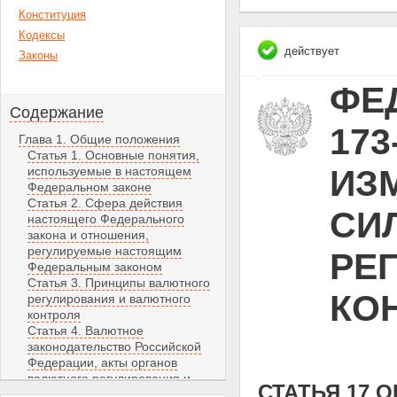
Конституция
Кодексы
действует
Законы
ФЕД
Содержание
173
Глава 1. Общие положения
Статья 1. Основные понятия,
ИЗ
используемые в настоящем
Федеральном законе
Статья 2. Сфера действия
СИЛ
настоящего Федерального
закона и отношения,
регулируемые настоящим
РЕ
Федеральным законом
Статья 3. Принципы валютного
КО
регулирования и валютного
контроля
Статья 4. Валютное
законодательство Российской
Федерации, акты органов
валютного регулирования и
СТАТЬЯ 17 
акты органов валютного