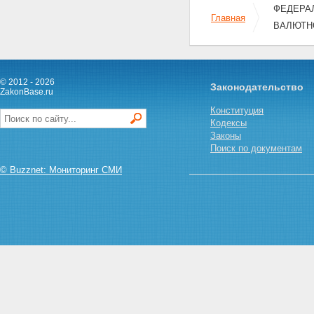
Федерации и актов органов
ФЕДЕРАЛЬ
валютного регулирования
Главная
ВАЛЮТН
Глава 5. Заключительные
положения
Статья 26. Вступление в силу
настоящего Федерального
закона
© 2012 - 2026
Законодательство
Статья 27. Признание
ZakonBase.ru
утратившими силу
Конституция
законодательных актов
Кодексы
(отдельных положений
Законы
законодательных актов)
Поиск по документам
Российской Федерации
Статья 28. Осуществление
© Buzznet: Мониторинг СМИ
валютных операций, открытие
счетов в банках за пределами
территории Российской
Федерации и осуществление
операций по этим счетам,
незачисление иностранной
валюты на счета резидента в
уполномоченных банках в
соответствии с разрешениями,
полученными до вступления в
силу настоящего Федерального