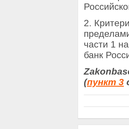
Федерации и обязательная
Российско
продажа части валютной выручки
Статья 19. Репатриация
резидентами иностранной
2. Критер
валюты и валюты Российской
Федерации
пределами
Статья 20. Паспорт сделки
Статья 21. Обязательная
части 1 н
продажа части валютной
выручки на внутреннем
валютном рынке Российской
банк Росс
Федерации
Глава 4. Валютный контроль
Статья 22. Валютный контроль
Zakonbas
в Российской Федерации,
органы и агенты валютного
(
пункт 3
контроля
Статья 23. Права и обязанности
органов и агентов валютного
контроля и их должностных лиц
Статья 24. Права и обязанности
резидентов и нерезидентов
Статья 25. Ответственность за
нарушение актов валютного
законодательства Российской